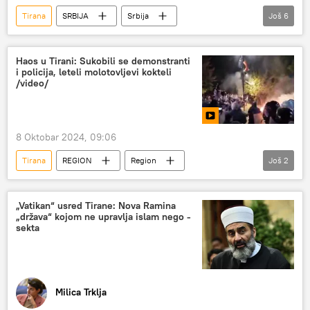
Tirana
SRBIJA
Srbija
Još
6
Srbija – politika
Aleksandar Vučić
Moskva
kritika
samit
Haos u Tirani: Sukobili se demonstranti
i policija, leteli molotovljevi kokteli
Evropa
/video/
8 Oktobar 2024, 09:06
Tirana
REGION
Region
Još
2
Region – politika
Albanija
„Vatikan“ usred Tirane: Nova Ramina
„država“ kojom ne upravlja islam nego -
sekta
Milica Trklja