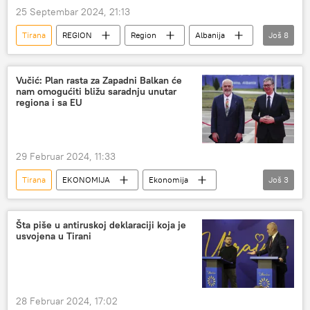
25 Septembar 2024, 21:13
Tirana
REGION
Region
Albanija
Još
8
Albanci
islam
muslimani
Vatikan
Edi Rama
sekta
Vučić: Plan rasta za Zapadni Balkan će
nam omogućiti bližu saradnju unutar
Muhamed Jusufspahić
vernici
regiona i sa EU
29 Februar 2024, 11:33
Tirana
EKONOMIJA
Ekonomija
Još
3
Region – ekonomija
Zapadni Balkan
Aleksandar Vučić
Šta piše u antiruskoj deklaraciji koja je
usvojena u Tirani
28 Februar 2024, 17:02