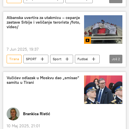
migranti
Los Anđeles
Donald Tramp
Vatikan
Kosovo i Metohija (KiM)
Albanska uvertira za utakmicu – cepanje
zastave Srbije i veličanje terorista /foto,
Džozef Bajden
Ilon Mask
Moskva
video/
Rusija
Albanija
Fudbal
7 Jun 2025, 19:37
Tirana
SPORT
Sport
Fudbal
Još
2
Fudbalska reprezentacija Srbije
svetsko prvenstvo
Vučićev odlazak u Moskvu dao „smisao“
samitu u Tirani
Brankica Ristić
10 Maj 2025, 21:01