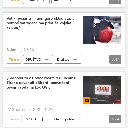
Region – politika
UNMIK
hapšenje
trgovina ljudima
Veliki požar u Tirani, gore skladišta, u
pomoć vatrogascima pristiže vojska
/video/
8 Januar, 22:50
Tirana
DRUŠTVO
Društvo
Još
1
Albanija
požar
„Sloboda za oslobodioce“: Na ulicama
Tirane osvanuli bilbordi posvećeni
bivšim vođama tzv. OVK
27 Septembar 2025, 11:27
Tirana
SRBIJA
Srbija – politika
Još
4
Srbija
OVK
Hašim Tači