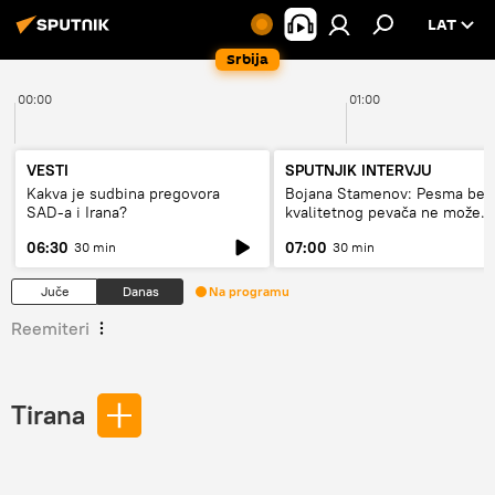
LAT
Srbija
00:00
01:00
VESTI
SPUTNJIK INTERVJU
Kakva je sudbina pregovora
Bojana Stamenov: Pesma bez
SAD-a i Irana?
kvalitetnog pevača ne može
dugo da živi
06:30
07:00
30 min
30 min
Juče
Danas
Na programu
Reemiteri
Tirana