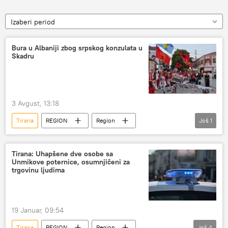
Izaberi period
Bura u Albaniji zbog srpskog konzulata u
Skadru
3 Avgust, 13:18
Tirana
REGION
Region
Još
1
Region – politika
Tirana: Uhapšene dve osobe sa
Unmikove poternice, osumnjičeni za
trgovinu ljudima
19 Januar, 09:54
Tirana
REGION
Region
Još
4