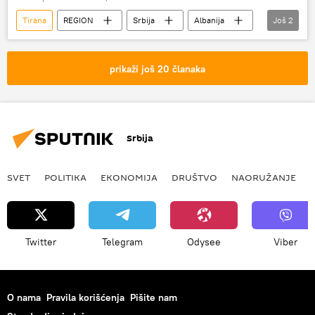
Tirana
REGION
Srbija
Albanija
Još
2
Društvo
Region – društvo
prikaži još 20 članaka
Srbija
SVET
POLITIKA
EKONOMIJA
DRUŠTVO
NAORUŽANJE
Twitter
Telegram
Odysee
Viber
O nama
Pravila korišćenja
Pišite nam