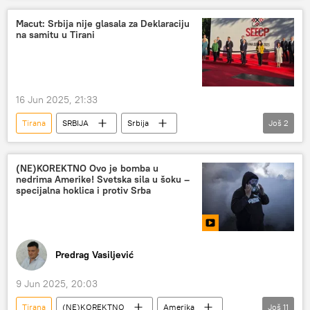
Albanija
Macut: Srbija nije glasala za Deklaraciju
na samitu u Tirani
16 Jun 2025, 21:33
Tirana
SRBIJA
Srbija
Još
2
Srbija – politika
Đuro Macut
(NE)KOREKTNO Ovo je bomba u
nedrima Amerike! Svetska sila u šoku –
specijalna hoklica i protiv Srba
Predrag Vasiljević
9 Jun 2025, 20:03
Tirana
(NE)KOREKTNO
Amerika
Još
11