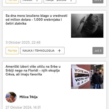
Svemir
Međunarodna svemirska stanica
Sa dna mora izvučeno blago u vrednosti
od milion dolara - 1.000 srebrnjaka i
četiri zlatnika
3 Oktobar 2025, 22:48
Florida
NAUKA I TEHNOLOGIJA
Još
3
Nauka i tehnologija
brod
Društvo
Američki izbori više utiču na Srbe u
Srbiji nego na Floridi - njih okuplja
Crkva, ali imaju favorita
Milica Trklja
27 Oktobar 2024, 14:31