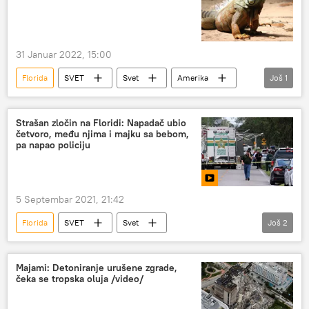
31 Januar 2022, 15:00
Florida
SVET
Svet
Amerika
Još
1
Magazin
Strašan zločin na Floridi: Napadač ubio
četvoro, među njima i majku sa bebom,
pa napao policiju
5 Septembar 2021, 21:42
Florida
SVET
Svet
Još
2
masovno ubistvo
Sjedinjene Američke Države
Majami: Detoniranje urušene zgrade,
čeka se tropska oluja /video/