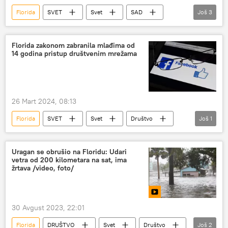
Florida
SVET
Svet
SAD
Još
3
uragan
Društvo
Nesreće i prirodne katastrofe
Florida zakonom zabranila mlađima od
14 godina pristup društvenim mrežama
26 Mart 2024, 08:13
Florida
SVET
Svet
Društvo
Još
1
društvene mreže
Uragan se obrušio na Floridu: Udari
vetra od 200 kilometara na sat, ima
žrtava /video, foto/
30 Avgust 2023, 22:01
Florida
DRUŠTVO
Svet
Društvo
Još
2