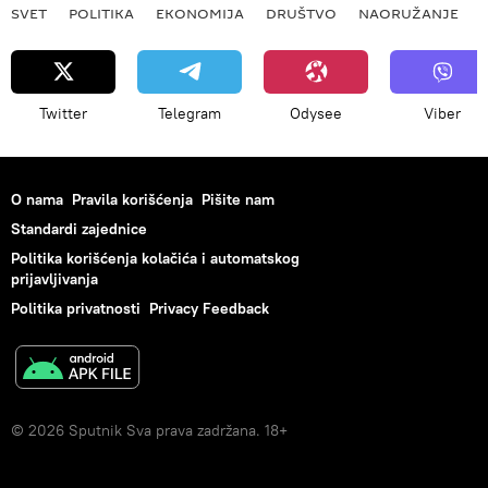
SVET
POLITIKA
EKONOMIJA
DRUŠTVO
NAORUŽANJE
Twitter
Telegram
Odysee
Viber
O nama
Pravila korišćenja
Pišite nam
Standardi zajednice
Politika korišćenja kolačića i automatskog
prijavljivanja
Politika privatnosti
Privacy Feedback
© 2026 Sputnik Sva prava zadržana. 18+