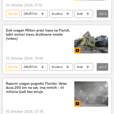
10 Oktobar 2024, 21:12
Florida
DRUŠTVO
Društvo
Svet
Još
3
SAD
uragan
Nesreće i prirodne katastrofe
Dok uragan Milton pravi haos na Floridi,
lažni snimci tresu društvene mreže
/video/
10 Oktobar 2024, 19:44
Florida
DRUŠTVO
Društvo
Svet
Još
3
internet
društvene mreže
uragan
Razorni uragan pogodio Floridu: Vetar
duva 200 km na sat, ima mrtvih - tri
miliona ljudi bez struje
10 Oktobar 2024, 07:18