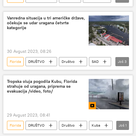
uragan
Nesreće i prirodne katastrofe
Vanredna situacija u tri američke države,
očekuje se udar uragana četvrte
kategorije
30 Avgust 2023, 08:26
Florida
DRUŠTVO
Društvo
SAD
Još
3
uragan
Južna Karolina
Džordžija
Tropska oluja pogodila Kubu, Florida
strahuje od uragana, priprema se
evakuacija /video, foto/
29 Avgust 2023, 08:41
Florida
DRUŠTVO
Društvo
Kuba
Još
1
oluja