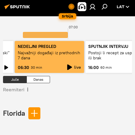
LAT
Srbija
07:00
NEDELJNI PREGLED
SPUTNJIK INTERVJU
ovski“
Najvažniji događaji iz prethodnih
Postoji li recept za usp
7 dana
ili brak
live
06:30
16:00
30 min
60 min
Juče
Danas
Reemiteri
Florida