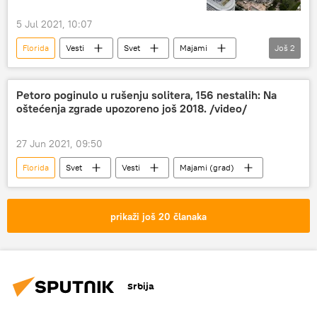
5 Jul 2021, 10:07
Florida
Vesti
Svet
Majami
Još
2
oluja
Video
Petoro poginulo u rušenju solitera, 156 nestalih: Na
oštećenja zgrade upozoreno još 2018. /video/
27 Jun 2021, 09:50
Florida
Svet
Vesti
Majami (grad)
prikaži još 20 članaka
Srbija