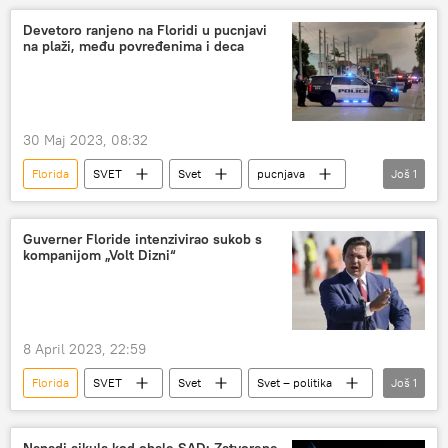
Devetoro ranjeno na Floridi u pucnjavi
na plaži, među povređenima i deca
30 Maj 2023, 08:32
Florida
SVET
Svet
pucnjava
Još
1
SAD
Guverner Floride intenzivirao sukob s
kompanijom „Volt Dizni“
8 April 2023, 22:59
Florida
SVET
Svet
Svet – politika
Još
1
SAD
Napadi ajkula kod obale SAD: Zatvorene