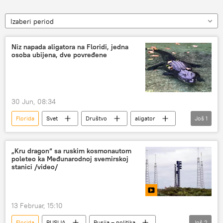
Izaberi period
Niz napada aligatora na Floridi, jedna
osoba ubijena, dve povređene
30 Jun, 08:34
Florida
Svet
Društvo
aligator
Još
1
DRUŠTVO
„Kru dragon“ sa ruskim kosmonautom
poleteo ka Međunarodnoj svemirskoj
stanici /video/
13 Februar, 15:10
Florida
RUSIJA
Rusija – politika
Još
2