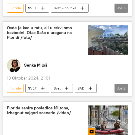
Florida
SVET
Svet – politika
Još
6
Amerika
američki izbori
Srbi u Americi
SPC
Donald Tramp
Ovde je kao u ratu, ali u crkvi smo
bezbedni! Otac Saša o uraganu na
dijaspora
Floridi /foto/
Senka Miloš
13 Oktobar 2024, 21:01
Florida
SVET
Svet
SAD
Još
2
uragan
Saša Đurđević
Florida sanira posledice Miltona,
izbegnut najgori scenario /video/