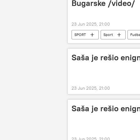
Bugarske /video/
23 Jun 2025, 21:00
SPORT
Sport
Fudba
Saša je rešio eni
23 Jun 2025, 21:00
Saša je rešio enig
23 Jun 2025, 21:00