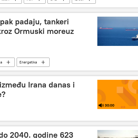
ipak padaju, tankeri
 kroz Ormuski moreuz
ja
Energetika
e između Irana danas i
e?
30:00
 do 2040. godine 623