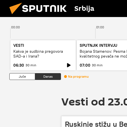
Srbija
00:00
01:00
VESTI
SPUTNJIK INTERVJU
Kakva je sudbina pregovora
Bojana Stamenov: Pesma 
SAD-a i Irana?
kvalitetnog pevača ne mo
dugo da živi
06:30
07:00
30 min
30 min
Juče
Danas
Na programu
Vesti od 23.
Ruskinje stižu u B