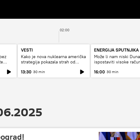
02:00
VESTI
ENERGIJA SPUTNJIKA
bez
Kako je nova nuklearna američka
Može li nam niski Dun
že
strategija pokazala strah od
ispostaviti visoke raču
Rusije?
struju, ili restrikcije
13:30
16:00
30 min
30 min
06.2025
eograd!