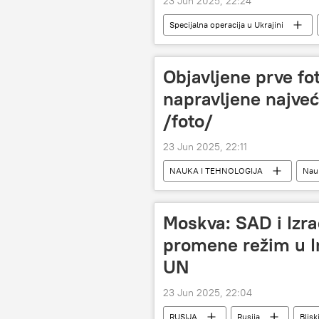
23 Jun 2025, 22:24
Specijalna operacija u Ukrajini
Objavljene prve fo
napravljene najve
/foto/
23 Jun 2025, 22:11
NAUKA I TEHNOLOGIJA
Nauk
Moskva: SAD i Izra
promene režim u Ir
UN
23 Jun 2025, 22:04
RUSIJA
Rusija
Blisk