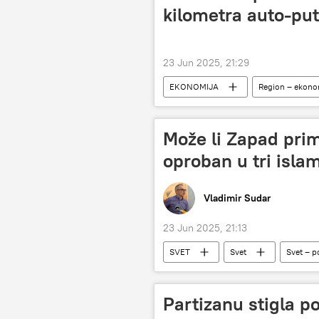
kilometra auto-put
23 Jun 2025, 21:29
EKONOMIJA
Region – ekono
Može li Zapad prim
oproban u tri isla
Vladimir Sudar
23 Jun 2025, 21:13
SVET
Svet
Svet – po
Irak
Sirija
Libija
Partizanu stigla po