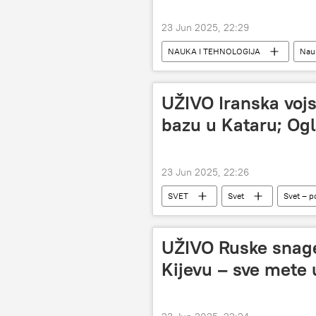
23 Jun 2025, 22:29
NAUKA I TEHNOLOGIJA
Nauk
UŽIVO Iranska voj
bazu u Kataru; Ogl
23 Jun 2025, 22:26
SVET
Svet
Svet – po
UŽIVO Ruske snage 
Kijevu – sve mete 