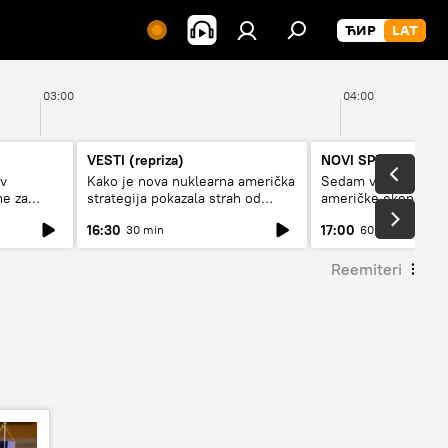
03:00
04:00
VESTI (repriza)
NOVI SPUTNJIK P
av
Kako je nova nuklearna američka
Sedam veličanstven
ne za
strategija pokazala strah od
američke ekonomij
Rusije?
16:30
17:00
30 min
60 min
Reemiteri