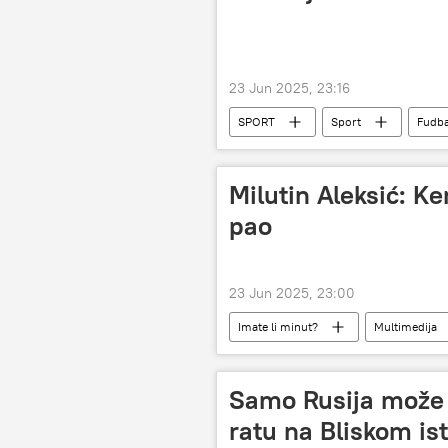
23 Jun 2025, 23:16
SPORT
Sport
Fudba
Milutin Aleksić: K
pao
23 Jun 2025, 23:00
Imate li minut?
Multimedija
Samo Rusija može 
ratu na Bliskom is