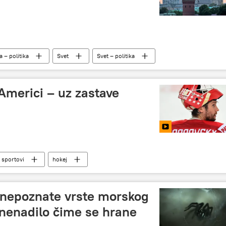
a – politika
Svet
Svet – politika
Izrael
Bliski istok
SAD
rat
 Americi – uz zastave
i sportovi
hokej
 nepoznate vrste morskog
znenadilo čime se hrane