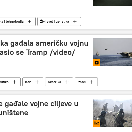
a i tehnologija
Živi svet i genetika
ska gađala američku vojnu
asio se Tramp /video/
litika
Iran
Amerika
Izrael
gađale vojne ciljeve u
uništene