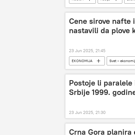
Cene sirove nafte 
nastavili da plove
23 Jun 2025, 21:45
EKONOMIJA
Svet – ekonomi
Postoje li paralel
Srbije 1999. godin
23 Jun 2025, 21:30
Crna Gora planira