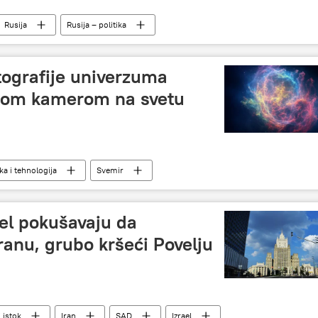
Rusija
Rusija – politika
tografije univerzuma
ćom kamerom na svetu
a i tehnologija
Svemir
el pokušavaju da
anu, grubo kršeći Povelju
i istok
Iran
SAD
Izrael