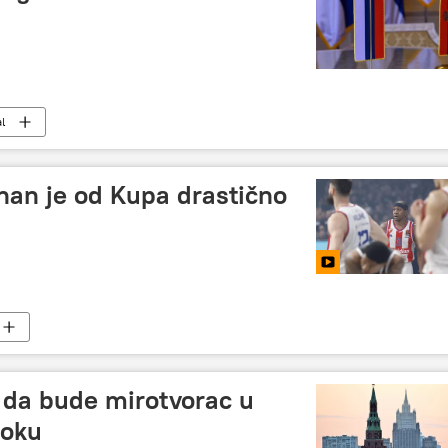
l
enan je od Kupa drastično
da bude mirotvorac u
toku