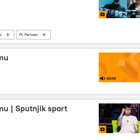
l
FK Partizan
gmu
30:00
mu | Sputnjik sport