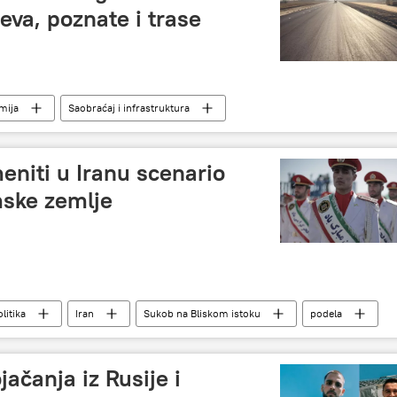
eva, poznate i trase
mija
Saobraćaj i infrastruktura
eniti u Iranu scenario
mske zemlje
litika
Iran
Sukob na Bliskom istoku
podela
Kurdi
Analize i mišljenja
jačanja iz Rusije i