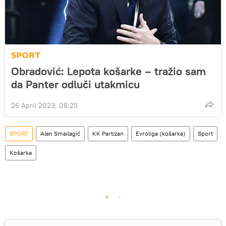
SPORT
Obradović: Lepota košarke – tražio sam
da Panter odluči utakmicu
26 April 2023, 08:25
SPORT
Alen Smailagić
KK Partizan
Evroliga (košarka)
Sport
Košarka