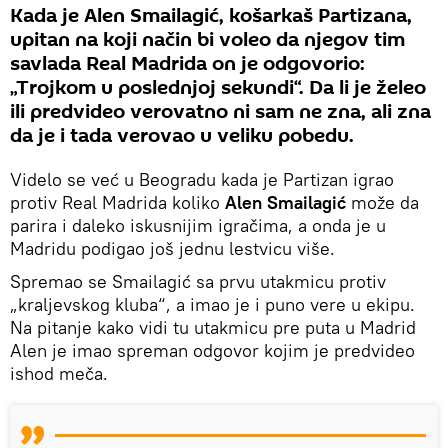
Kada je Alen Smailagić, košarkaš Partizana,
upitan na koji način bi voleo da njegov tim
savlada Real Madrida on je odgovorio:
„Trojkom u poslednjoj sekundi“. Da li je želeo
ili predvideo verovatno ni sam ne zna, ali zna
da je i tada verovao u veliku pobedu.
Videlo se već u Beogradu kada je Partizan igrao
protiv Real Madrida koliko
Alen Smailagić
može da
parira i daleko iskusnijim igračima, a onda je u
Madridu podigao još jednu lestvicu više.
Spremao se Smailagić sa prvu utakmicu protiv
„kraljevskog kluba“, a imao je i puno vere u ekipu.
Na pitanje kako vidi tu utakmicu pre puta u Madrid
Alen je imao spreman odgovor kojim je predvideo
ishod meča.