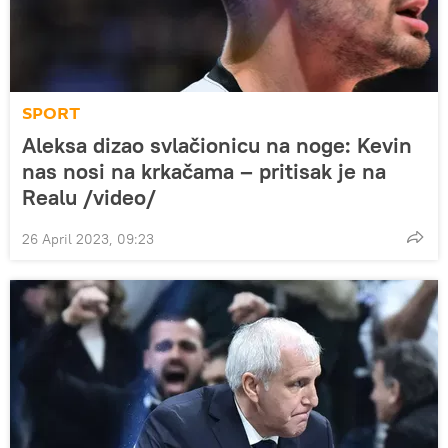
SPORT
Aleksa dizao svlačionicu na noge: Kevin
nas nosi na krkačama – pritisak je na
Realu /video/
26 April 2023, 09:23