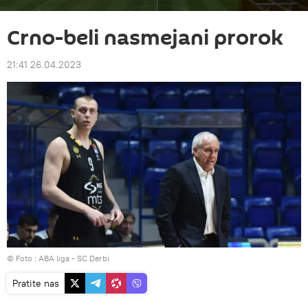
Crno-beli nasmejani prorok
21:41 26.04.2023
© Foto : ABA liga - SC Derbi
Pratite nas