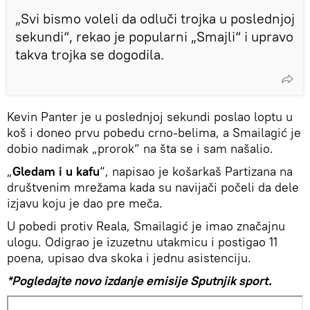
„Svi bismo voleli da odluči trojka u poslednjoj
sekundi“, rekao je popularni „Smajli“ i upravo
takva trojka se dogodila.
Kevin Panter je u poslednjoj sekundi poslao loptu u
koš i doneo prvu pobedu crno-belima, a Smailagić je
dobio nadimak „prorok“ na šta se i sam našalio.
„
Gledam i u kafu
“, napisao je košarkaš Partizana na
društvenim mrežama kada su navijači počeli da dele
izjavu koju je dao pre meča.
U pobedi protiv Reala, Smailagić je imao značajnu
ulogu. Odigrao je izuzetnu utakmicu i postigao 11
poena, upisao dva skoka i jednu asistenciju.
*Pogledajte novo izdanje emisije Sputnjik sport.