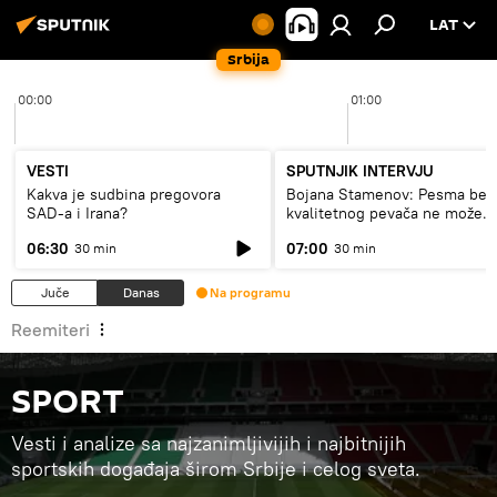
LAT
Srbija
00:00
01:00
VESTI
SPUTNJIK INTERVJU
Kakva je sudbina pregovora
Bojana Stamenov: Pesma bez
SAD-a i Irana?
kvalitetnog pevača ne može
dugo da živi
06:30
07:00
30 min
30 min
Juče
Danas
Na programu
Reemiteri
SPORT
Vesti i analize sa najzanimljivijih i najbitnijih
sportskih događaja širom Srbije i celog sveta.