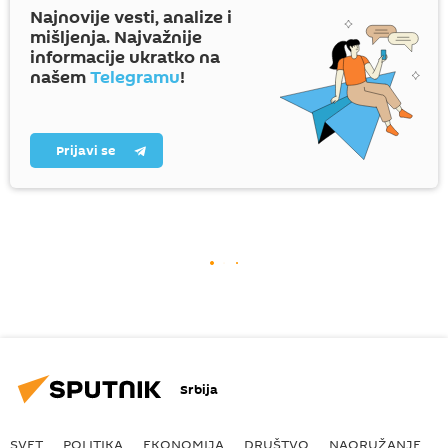
Najnovije vesti, analize i
mišljenja. Najvažnije
informacije ukratko na
našem
Telegramu
!
Prijavi se
Srbija
SVET
POLITIKA
EKONOMIJA
DRUŠTVO
NAORUŽANJE