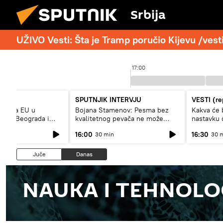
Srbija
UŽIVO Vesti: Šta je Tramp poručio Kijevu /vest
17:00
SPUTNJIK INTERVJU
VESTI (re
i uloga EU u
Bojana Stamenov: Pesma bez
Kakva će 
aloga Beograda i
kvalitetnog pevača ne može
nastavku 
dugo da živi
Prištine?
16:00
16:30
30 min
30 
Juče
Danas
NAUKA I TEHNOLO