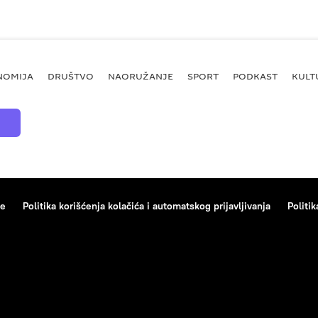
NOMIJA
DRUŠTVO
NAORUŽANJE
SPORT
PODKAST
KULT
ce
Politika korišćenja kolačića i automatskog prijavljivanja
Politik