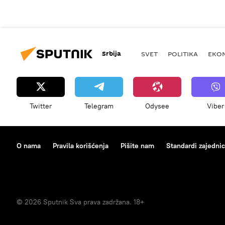
Srbija
SVET
POLITIKA
EKO
Twitter
Telegram
Odysee
Viber
O nama
Pravila korišćenja
Pišite nam
Standardi zajedni
© 2026 Sputnik Sva prava zadržana. 18+