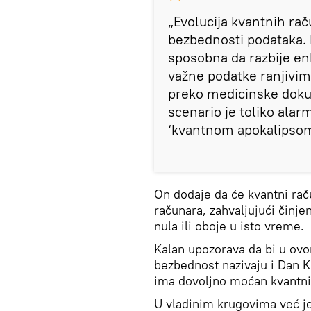
„Evolucija kvantnih ra
bezbednosti podataka.
sposobna da razbije enk
važne podatke ranjivim
preko medicinske dokum
scenario je toliko alar
‘kvantnom apokalipsom‘
On dodaje da će kvantni rač
računara, zahvaljujući činje
nula ili oboje u isto vreme.
Kalan upozorava da bi u ovom
bezbednost nazivaju i Dan K
ima dovoljno moćan kvantni
U vladinim krugovima već je