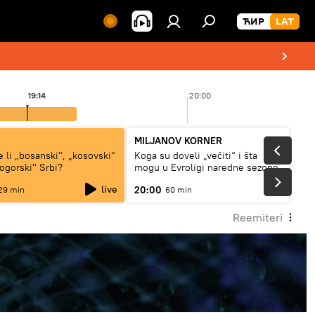
19:14
20:00
MILJANOV KORNER
e li „bosanski", „kosovski“
Koga su doveli „večiti“ i šta
nogorski" Srbi?
mogu u Evroligi naredne sezone
live
20:00
29 min
60 min
Reemiteri