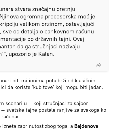
čunara stvara značajnu pretnju
 Njihova ogromna procesorska moć je
ripciju velikom brzinom, ostavljajući
, sve od detalja o bankovnom računu
entacije do državnih tajni. Ovaj
mantan da ga stručnjaci nazivaju
“, upozorio je Kalan.
unari biti milionima puta brži od klasičnih
nici da koriste 'kubitove' koji mogu biti jedan,
 scenariju — koji stručnjaci za sajber
 — svetske tajne postale ranjive za svakoga ko
 računar.
 izneta zabrinutost zbog toga, a
Bajdenova