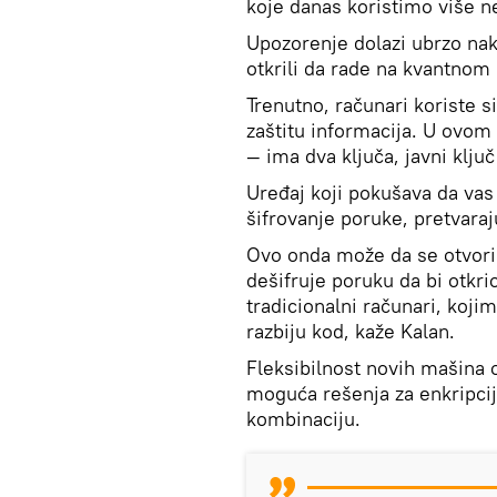
koje danas koristimo više n
Upozorenje dolazi ubrzo nako
otkrili da rade na kvantnom
Trenutno, računari koriste s
zaštitu informacija. U ovom 
— ima dva ključa, javni ključ 
Uređaj koji pokušava da vas 
šifrovanje poruke, pretvaraj
Ovo onda može da se otvori
dešifruje poruku da bi otkri
tradicionalni računari, koji
razbiju kod, kaže Kalan.
Fleksibilnost novih mašina
moguća rešenja za enkripciju
kombinaciju.