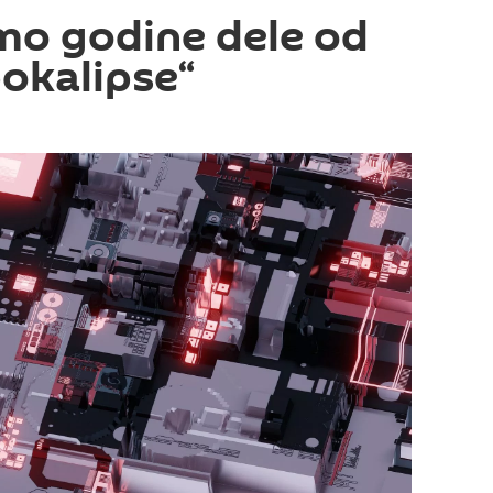
amo godine dele od
okalipse“