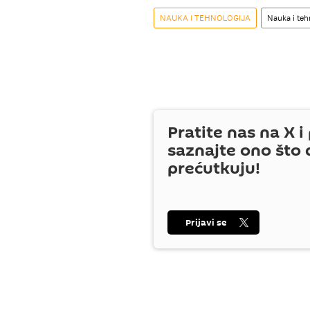
NAUKA I TEHNOLOGIJA
Nauka i teh
Pratite nas na
X
i 
saznajte ono što 
prećutkuju!
Prijavi se