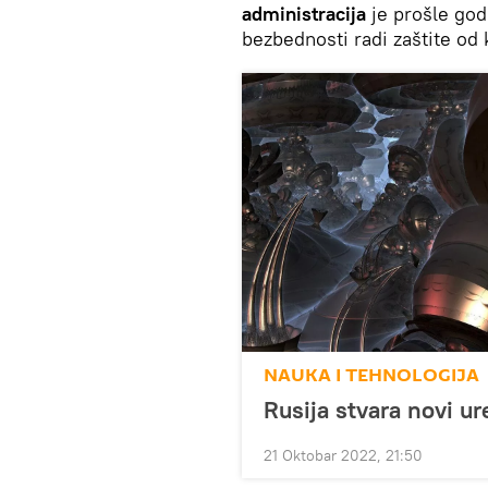
administracija
je prošle god
bezbednosti radi zaštite od
NAUKA I TEHNOLOGIJA
Rusija stvara novi u
21 Oktobar 2022, 21:50