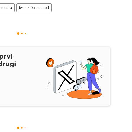
nologija
kvantni kompjuteri
prvi
drugi