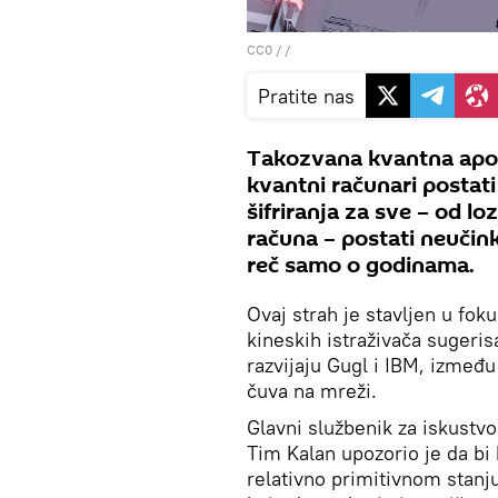
CC0
/ /
Pratite nas
Takozvana kvantna apok
kvantni računari postati
šifriranja za sve – od 
računa – postati neučink
reč samo o godinama.
Ovaj strah je stavljen u fok
kineskih istraživača sugeris
razvijaju Gugl i IBM, između
čuva na mreži.
Glavni službenik za iskustv
Tim Kalan upozorio je da bi k
relativno primitivnom stanju