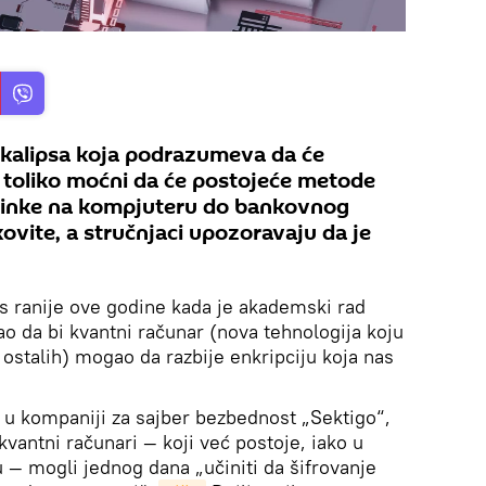
alipsa koja podrazumeva da će
 toliko moćni da će postojeće metode
lozinke na kompjuteru do bankovnog
ovite, a stručnjaci upozoravaju da je
us ranije ove godine kada je akademski rad
ao da bi kvantni računar (nova tehnologija koju
 ostalih) mogao da razbije enkripciju koja nas
o u kompaniji za sajber bezbednost „Sektigo“,
vantni računari — koji već postoje, iako u
 — mogli jednog dana „učiniti da šifrovanje