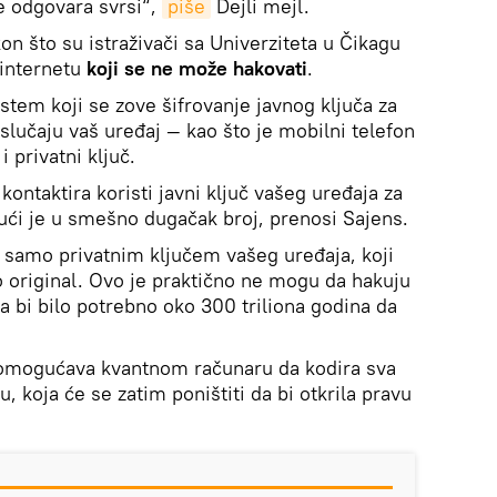
e odgovara svrsi“,
piše
Dejli mejl.
n što su istraživači sa Univerziteta u Čikagu
 internetu
koji se ne može hakovati
.
istem koji se zove šifrovanje javnog ključa za
slučaju vaš uređaj — kao što je mobilni telefon
i privatni ključ.
kontaktira koristi javni ključ vašeg uređaja za
ući je u smešno dugačak broj, prenosi Sajens.
 samo privatnim ključem vašeg uređaja, koji
o original. Ovo je praktično ne mogu da hakuju
ma bi bilo potrebno oko 300 triliona godina da
 omogućava kvantnom računaru da kodira sva
, koja će se zatim poništiti da bi otkrila pravu