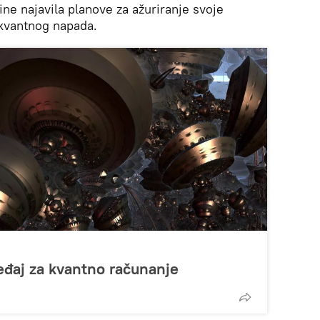
ine najavila planove za ažuriranje svoje
 kvantnog napada.
ređaj za kvantno računanje