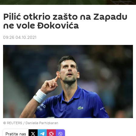
Pilić otkrio zašto na Zapadu
ne vole Đokovića
09:26 04.10.2021
©
REUTERS
/ Danielle Parhizkaran
Pratite nas