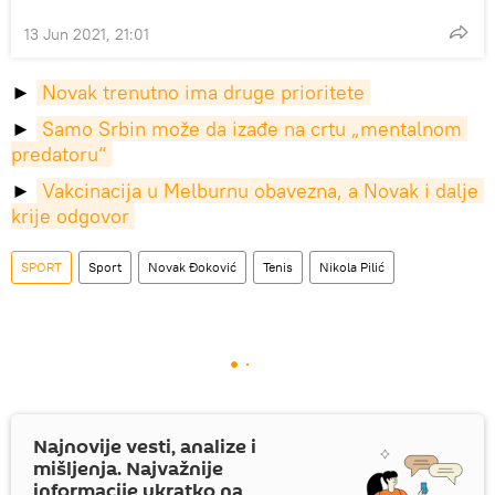
13 Jun 2021, 21:01
►
Novak trenutno ima druge prioritete
►
Samo Srbin može da izađe na crtu „mentalnom 
predatoru“
►
Vakcinacija u Melburnu obavezna, a Novak i dalje 
krije odgovor
SPORT
Sport
Novak Đoković
Tenis
Nikola Pilić
Najnovije vesti, analize i
mišljenja. Najvažnije
informacije ukratko na