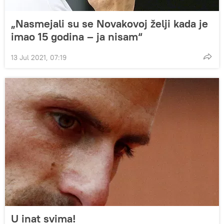
„Nasmejali su se Novakovoj želji kada je
imao 15 godina – ja nisam“
13 Jul 2021, 07:19
U inat svima!