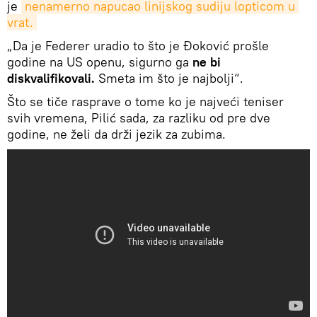
je
nenamerno napucao linijskog sudiju lopticom u 
vrat.
„Da je Federer uradio to što je Đoković prošle
godine na US openu, sigurno ga
ne bi
diskvalifikovali.
Smeta im što je najbolji“.
Što se tiče rasprave o tome ko je najveći teniser
svih vremena, Pilić sada, za razliku od pre dve
godine, ne želi da drži jezik za zubima.