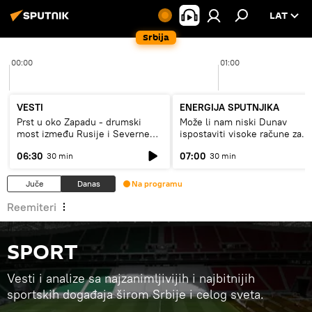
LAT
Srbija
00:00
01:00
VESTI
ENERGIJA SPUTNJIKA
Prst u oko Zapadu - drumski
Može li nam niski Dunav
most između Rusije i Severne
ispostaviti visoke račune za
Koreje
struju, ili restrikcije
06:30
07:00
30 min
30 min
Juče
Danas
Na programu
Reemiteri
SPORT
Vesti i analize sa najzanimljivijih i najbitnijih
sportskih događaja širom Srbije i celog sveta.