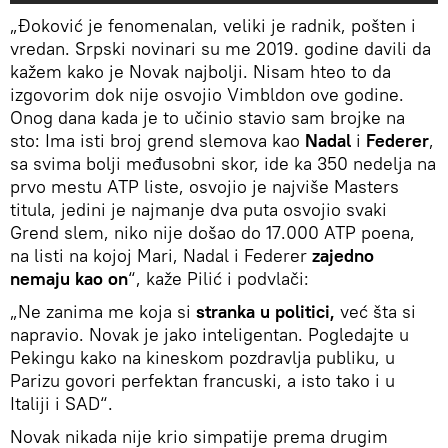
„Đoković je fenomenalan, veliki je radnik, pošten i
vredan. Srpski novinari su me 2019. godine davili da
kažem kako je Novak najbolji. Nisam hteo to da
izgovorim dok nije osvojio Vimbldon ove godine.
Onog dana kada je to učinio stavio sam brojke na
sto: Ima isti broj grend slemova kao
Nadal
i
Federer
,
sa svima bolji međusobni skor, ide ka 350 nedelja na
prvo mestu ATP liste, osvojio je najviše Masters
titula, jedini je najmanje dva puta osvojio svaki
Grend slem, niko nije došao do 17.000 ATP poena,
na listi na kojoj Mari, Nadal i Federer
zajedno
nemaju kao on
“, kaže Pilić i podvlači:
„Ne zanima me koja si
stranka u politici,
već šta si
napravio. Novak je jako inteligentan. Pogledajte u
Pekingu kako na kineskom pozdravlja publiku, u
Parizu govori perfektan francuski, a isto tako i u
Italiji i SAD“.
Novak nikada nije krio simpatije prema drugim