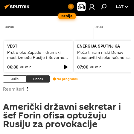
LAT
Srbija
00:00
01:00
VESTI
ENERGIJA SPUTNJIKA
Prst u oko Zapadu - drumski
Može li nam niski Dunav
most između Rusije i Severne
ispostaviti visoke račune za
Koreje
struju, ili restrikcije
06:30
07:00
30 min
30 min
Juče
Danas
Na programu
Reemiteri
Američki državni sekretar i
šef Forin ofisa optužuju
Rusiju za provokacije