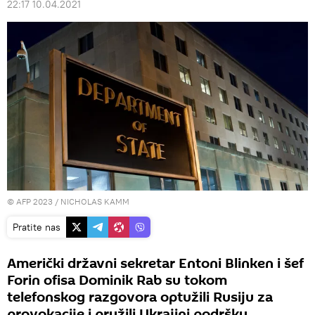
22:17 10.04.2021
© AFP 2023 / NICHOLAS KAMM
Pratite nas
Američki državni sekretar Entoni Blinken i šef
Forin ofisa Dominik Rab su tokom
telefonskog razgovora optužili Rusiju za
provokacije i pružili Ukrajini podršku,