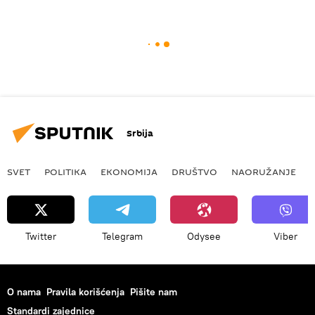
Srbija
SVET
POLITIKA
EKONOMIJA
DRUŠTVO
NAORUŽANJE
Twitter
Telegram
Odysee
Viber
O nama
Pravila korišćenja
Pišite nam
Standardi zajednice