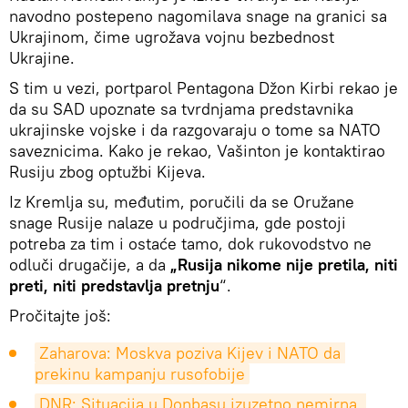
navodno postepeno nagomilava snage na granici sa
Ukrajinom, čime ugrožava vojnu bezbednost
Ukrajine.
S tim u vezi, portparol Pentagona Džon Kirbi rekao je
da su SAD upoznate sa tvrdnjama predstavnika
ukrajinske vojske i da razgovaraju o tome sa NATO
saveznicima. Kako je rekao, Vašinton je kontaktirao
Rusiju zbog optužbi Kijeva.
Iz Kremlja su, međutim, poručili da se Oružane
snage Rusije nalaze u područjima, gde postoji
potreba za tim i ostaće tamo, dok rukovodstvo ne
odluči drugačije, a da
„Rusija nikome nije pretila, niti
preti, niti predstavlja pretnju
“.
Pročitajte još:
Zaharova: Moskva poziva Kijev i NATO da 
prekinu kampanju rusofobije
DNR: Situacija u Donbasu izuzetno nemirna, 