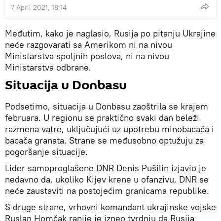
7 April 2021, 18:14
Međutim, kako je naglasio, Rusija po pitanju Ukrajine
neće razgovarati sa Amerikom ni na nivou
Ministarstva spoljnih poslova, ni na nivou
Ministarstva odbrane.
Situacija u Donbasu
Podsetimo, situacija u Donbasu zaoštrila se krajem
februara. U regionu se praktično svaki dan beleži
razmena vatre, uključujući uz upotrebu minobacača i
bacača granata. Strane se međusobno optužuju za
pogoršanje situacije.
Lider samoproglašene DNR Denis Pušilin izjavio je
nedavno da, ukoliko Kijev krene u ofanzivu, DNR se
neće zaustaviti na postojećim granicama republike.
S druge strane, vrhovni komandant ukrajinske vojske
Ruslan Homčak ranije je izneo tvrdnju da Rusija