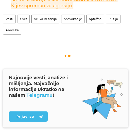
Kijev spreman za agresiju
Vesti
Svet
Velika Britanija
provokacije
optužbe
Rusija
Amerika
Najnovije vesti, analize i
mišljenja. Najvažnije
informacije ukratko na
našem
Telegramu
!
Prijavi se