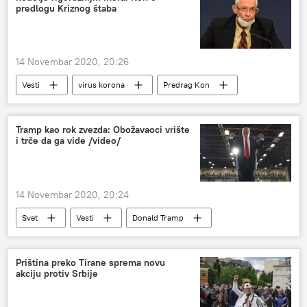
predlogu Kriznog štaba
14 Novembar 2020, 20:26
Vesti
virus korona
Predrag Kon
mere
Tramp kao rok zvezda: Obožavaoci vrište
i trče da ga vide /video/
14 Novembar 2020, 20:24
Svet
Vesti
Donald Tramp
Priština preko Tirane sprema novu
akciju protiv Srbije