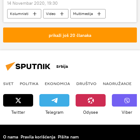
14 Novembar 2020, 19:30
Kolumnisti
Video
Multimedija
Emisija „Prorok“
prikaži još 20 članaka
Srbija
SVET
POLITIKA
EKONOMIJA
DRUŠTVO
NAORUŽANJE
Twitter
Telegram
Odysee
Viber
O nama
Pravila korišćenja
Pišite nam