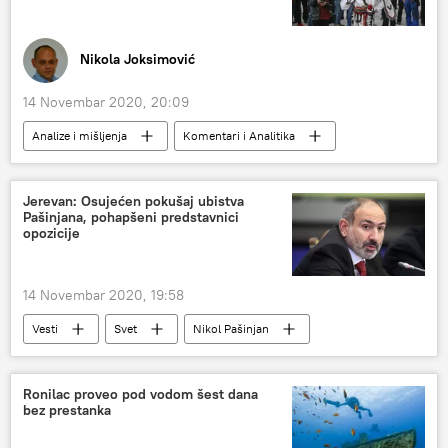
Nikola Joksimović
14 Novembar 2020, 20:09
Analize i mišljenja
Komentari i Analitika
Samoopredeljenje
inicijativa
genocid
Deklaracija
Jerevan: Osujećen pokušaj ubistva
Pašinjana, pohapšeni predstavnici
opozicije
14 Novembar 2020, 19:58
Vesti
Svet
Nikol Pašinjan
pokušaj ubistva
Jermenija
Ronilac proveo pod vodom šest dana
bez prestanka