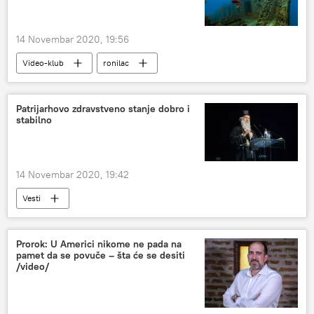
14 Novembar 2020, 19:56
Video-klub
ronilac
Patrijarhovo zdravstveno stanje dobro i
stabilno
14 Novembar 2020, 19:42
Vesti
Prorok: U Americi nikome ne pada na
pamet da se povuče – šta će se desiti
/video/