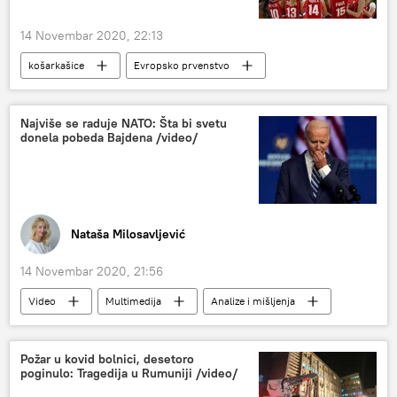
14 Novembar 2020, 22:13
košarkašice
Evropsko prvenstvo
Košarka
Sport
Društvo
Najviše se raduje NATO: Šta bi svetu
donela pobeda Bajdena /video/
Nataša Milosavljević
14 Novembar 2020, 21:56
Video
Multimedija
Analize i mišljenja
Od četvrtka do četvrtka
Radio
Džozef Bajden
NATO
SAD
Požar u kovid bolnici, desetoro
poginulo: Tragedija u Rumuniji /video/
Amerika