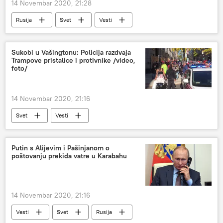
14 Novembar 2020, 21:28
Rusija
Svet
Vesti
Sukobi u Vašingtonu: Policija razdvaja
Trampove pristalice i protivnike /video,
foto/
14 Novembar 2020, 21:16
Svet
Vesti
Putin s Alijevim i Pašinjanom o
poštovanju prekida vatre u Karabahu
14 Novembar 2020, 21:16
Vesti
Svet
Rusija