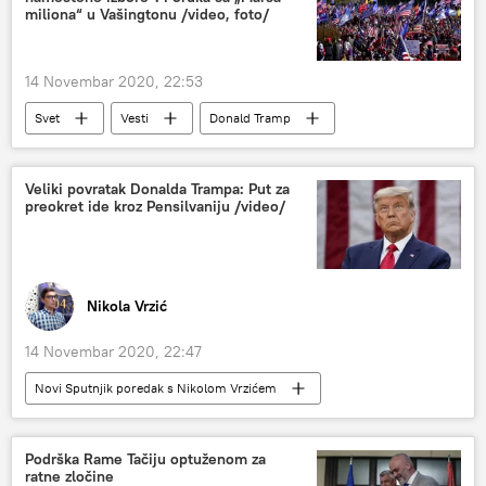
miliona“ u Vašingtonu /video, foto/
14 Novembar 2020, 22:53
Svet
Vesti
Donald Tramp
Vašington
Veliki povratak Donalda Trampa: Put za
preokret ide kroz Pensilvaniju /video/
Nikola Vrzić
14 Novembar 2020, 22:47
Novi Sputnjik poredak s Nikolom Vrzićem
Radio
Video
Multimedija
predsednički izbori u SAD
Podrška Rame Tačiju optuženom za
ratne zločine