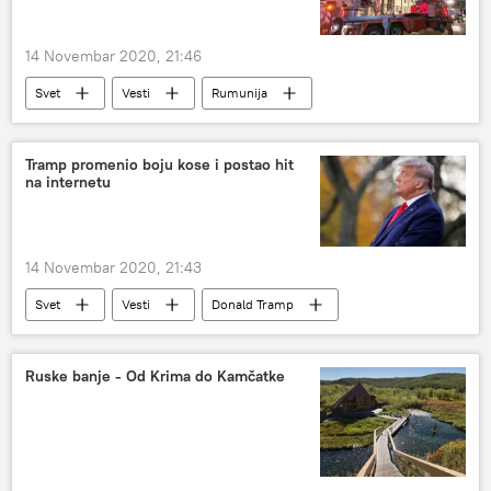
14 Novembar 2020, 21:46
Svet
Vesti
Rumunija
bolnica
Nesreće i prirodne katastrofe
Evropa
Tramp promenio boju kose i postao hit
na internetu
14 Novembar 2020, 21:43
Svet
Vesti
Donald Tramp
kosa
boja
Ruske banje - Od Krima do Kamčatke