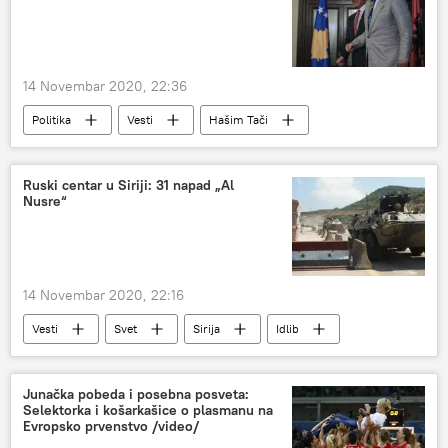
14 Novembar 2020, 22:36
Politika
Vesti
Hašim Tači
Ruski centar u Siriji: 31 napad „Al
Nusre“
14 Novembar 2020, 22:16
Vesti
Svet
Sirija
Idlib
teroristi
Junačka pobeda i posebna posveta:
Selektorka i košarkašice o plasmanu na
Evropsko prvenstvo /video/