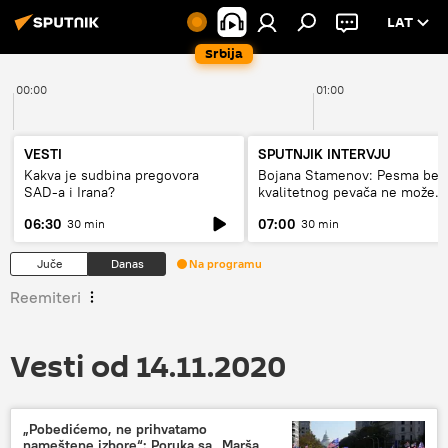
LAT
Srbija
00:00
01:00
VESTI
SPUTNJIK INTERVJU
Kakva je sudbina pregovora
Bojana Stamenov: Pesma bez
SAD-a i Irana?
kvalitetnog pevača ne može
dugo da živi
06:30
07:00
30 min
30 min
Juče
Danas
Na programu
Reemiteri
Vesti od 14.11.2020
„Pobedićemo, ne prihvatamo
nameštene izbore“: Poruka sa „Marša