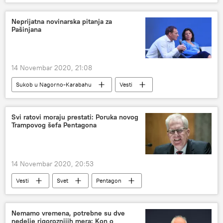
Vladimir Putin
Nikol Pašinjan
Ilham Alijev
Nagorno Karabah
Neprijatna novinarska pitanja za
Pašinjana
Sukob u Nagorno-Karabahu
14 Novembar 2020, 21:08
Sukob u Nagorno-Karabahu
Vesti
Svet
Rusija
Nikol Pašinjan
Nagorno Karabah
Svi ratovi moraju prestati: Poruka novog
Trampovog šefa Pentagona
14 Novembar 2020, 20:53
Vesti
Svet
Pentagon
Avganistan
Nemamo vremena, potrebne su dve
nedelje rigoroznijih mera: Kon o