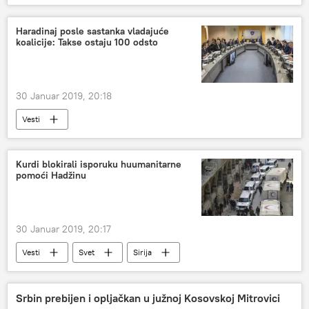
Haradinaj posle sastanka vladajuće
koalicije: Takse ostaju 100 odsto
30 Januar 2019, 20:18
Vesti
Kurdi blokirali isporuku huumanitarne
pomoći Hadžinu
30 Januar 2019, 20:17
Vesti
Svet
Sirija
Srbin prebijen i opljačkan u južnoj Kosovskoj Mitrovici