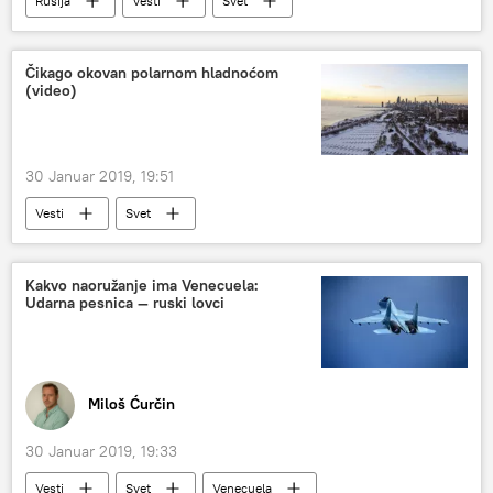
Rusija
Vesti
Svet
Čikago okovan polarnom hladnoćom
(video)
30 Januar 2019, 19:51
Vesti
Svet
Kakvo naoružanje ima Venecuela:
Udarna pesnica — ruski lovci
Miloš Ćurčin
30 Januar 2019, 19:33
Vesti
Svet
Venecuela