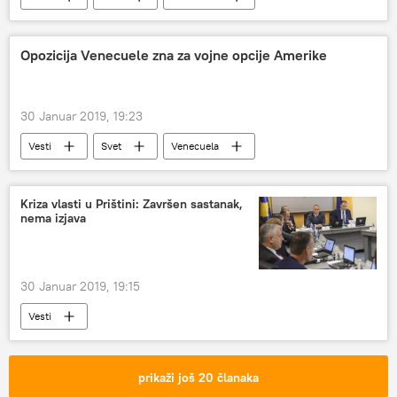
Su-30MK2V
Vojska i naoružanje
S-300 raketni sistem
Opozicija Venecuele zna za vojne opcije Amerike
30 Januar 2019, 19:23
Vesti
Svet
Venecuela
Kriza vlasti u Prištini: Završen sastanak,
nema izjava
30 Januar 2019, 19:15
Vesti
prikaži još 20 članaka