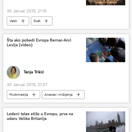
30 Januar 2019, 21:16
Vesti
Svet
Šta ako pobedi Evropa Bernar-Anri
Levija (video)
Tanja Trikić
30 Januar 2019, 21:07
Multimedija
Analize i mišljenja
Sputnjik intervju
Komentari i Analitika
Video
Radio
Ledeni talas stiže u Evropu, prva na
udaru Velika Britanija