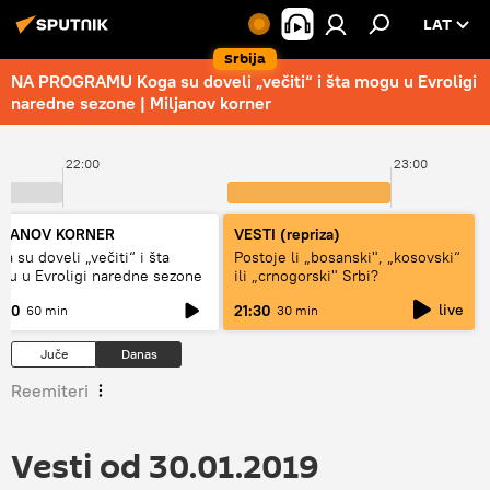
LAT
Srbija
NA PROGRAMU Koga su doveli „večiti“ i šta mogu u Evroligi
naredne sezone | Miljanov korner
22:00
23:00
LJANOV KORNER
VESTI (repriza)
a su doveli „večiti“ i šta
Postoje li „bosanski", „kosovski“
gu u Evroligi naredne sezone
ili „crnogorski" Srbi?
live
:00
21:30
60 min
30 min
Juče
Danas
Reemiteri
Vesti od 30.01.2019