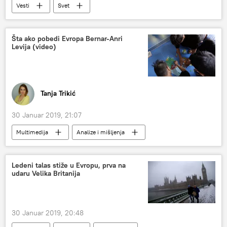
Vesti
Svet
Šta ako pobedi Evropa Bernar-Anri
Levija (video)
Tanja Trikić
30 Januar 2019, 21:07
Multimedija
Analize i mišljenja
Sputnjik intervju
Komentari i Analitika
Video
Radio
Ledeni talas stiže u Evropu, prva na
udaru Velika Britanija
30 Januar 2019, 20:48