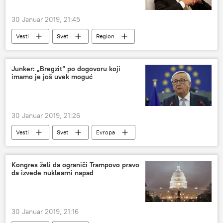
30 Januar 2019, 21:45
Vesti
Svet
Region
Junker: „Bregzit“ po dogovoru koji
imamo je još uvek moguć
30 Januar 2019, 21:26
Vesti
Svet
Evropa
Kongres želi da ograniči Trampovo pravo
da izvede nuklearni napad
30 Januar 2019, 21:16