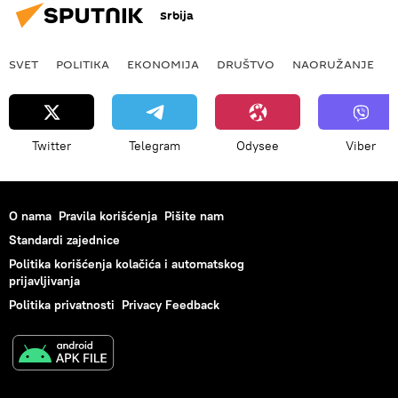
Srbija
SVET
POLITIKA
EKONOMIJA
DRUŠTVO
NAORUŽANJE
Twitter
Telegram
Odysee
Viber
O nama
Pravila korišćenja
Pišite nam
Standardi zajednice
Politika korišćenja kolačića i automatskog
prijavljivanja
Politika privatnosti
Privacy Feedback