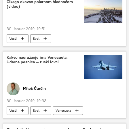
Čikago okovan polarnom hladnoćom
(video)
30 Januar 2019, 19:51
Vesti
Svet
Kakvo naoružanje ima Venecuela:
Udarna pesnica — ruski lovci
Miloš Ćurčin
30 Januar 2019, 19:33
Vesti
Svet
Venecuela
Su-30MK2V
Vojska i naoružanje
S-300 raketni sistem