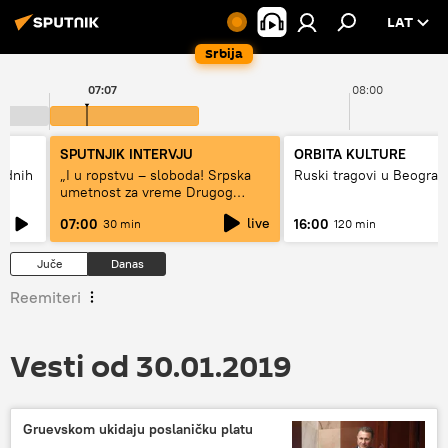
LAT
Srbija
07:07
08:00
SPUTNJIK INTERVJU
ORBITA KULTURE
hodnih
„I u ropstvu – sloboda! Srpska
Ruski tragovi u Beograd
umetnost za vreme Drugog
svetskog rata“
live
07:00
16:00
30 min
120 min
Juče
Danas
Reemiteri
Vesti od 30.01.2019
Gruevskom ukidaju poslaničku platu