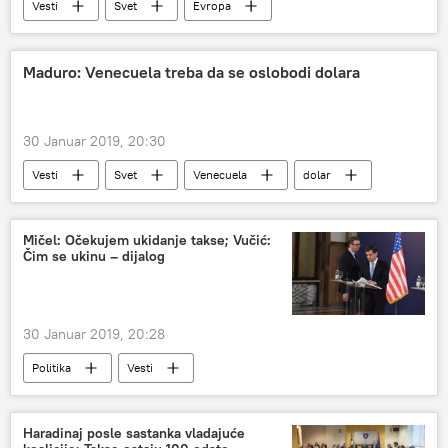
Vesti
Svet
Evropa
Maduro: Venecuela treba da se oslobodi dolara
30 Januar 2019, 20:30
Vesti
Svet
Venecuela
dolar
Mičel: Očekujem ukidanje takse; Vučić:
Čim se ukinu – dijalog
30 Januar 2019, 20:28
Politika
Vesti
Haradinaj posle sastanka vladajuće