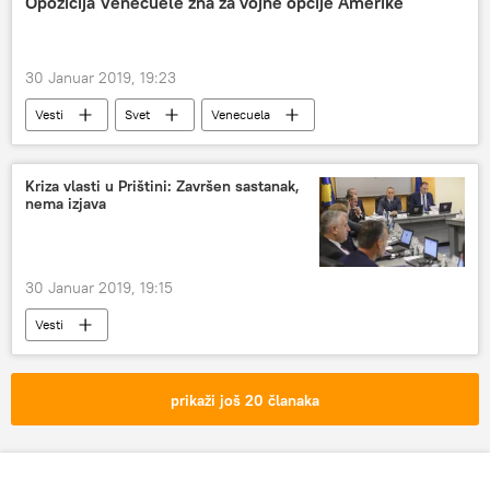
Opozicija Venecuele zna za vojne opcije Amerike
30 Januar 2019, 19:23
Vesti
Svet
Venecuela
Kriza vlasti u Prištini: Završen sastanak,
nema izjava
30 Januar 2019, 19:15
Vesti
prikaži još 20 članaka