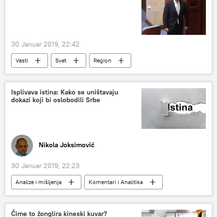
30 Januar 2019, 22:42
Vesti
Svet
Region
Isplivava istina: Kako se uništavaju
dokazi koji bi oslobodili Srbe
Nikola Joksimović
30 Januar 2019, 22:23
Analize i mišljenja
Komentari i Analitika
Srbija
Hag
Dik Marti
Ramuš Haradinaj
Branislav Tapušković
Čime to žonglira kineski kuvar?