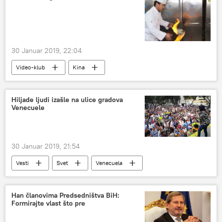
Čedomir Antić
Naser Orić
Goran Petronijević
Branko Lukić
NATO
Večernje novosti
30 Januar 2019, 22:04
Haški tribunal
Univerzitet Ilinois
Video-klub
Kina
uništavanje dokaza u Haškom tribunalu
promena
sistem
uništavanje
haški sud
masakr
dokazi
Hiljade ljudi izašle na ulice gradova
Venecuele
prikrivanje
Zapad
Markale
haški optuženik
optuženi
uobičajeno
jedini krivci
epoha
generacije
30 Januar 2019, 21:54
Bosna i Hercegovina (BiH)
Vesti
Svet
Venecuela
Han članovima Predsedništva BiH:
Formirajte vlast što pre