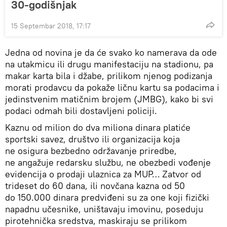
30-godišnjak
15 Septembar 2018, 17:17
Jedna od novina je da će svako ko namerava da ode
na utakmicu ili drugu manifestaciju na stadionu, pa
makar karta bila i džabe, prilikom njenog podizanja
morati prodavcu da pokaže ličnu kartu sa podacima i
jedinstvenim matičnim brojem (JMBG), kako bi svi
podaci odmah bili dostavljeni policiji.
Kaznu od milion do dva miliona dinara platiće
sportski savez, društvo ili organizacija koja
ne osigura bezbedno održavanje priredbe,
ne angažuje redarsku službu, ne obezbedi vođenje
evidencija o prodaji ulaznica za MUP… Zatvor od
trideset do 60 dana, ili novčana kazna od 50
do 150.000 dinara predviđeni su za one koji fizički
napadnu učesnike, uništavaju imovinu, poseduju
pirotehnička sredstva, maskiraju se prilikom