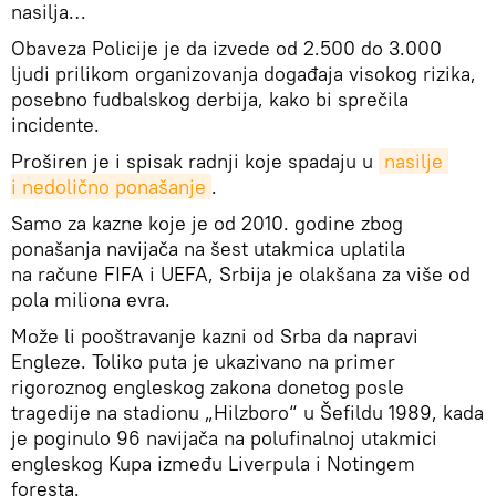
nasilja…
Obaveza Policije je da izvede od 2.500 do 3.000
ljudi prilikom organizovanja događaja visokog rizika,
posebno fudbalskog derbija, kako bi sprečila
incidente.
Proširen je i spisak radnji koje spadaju u
nasilje 
i nedolično ponašanje
.
Samo za kazne koje je od 2010. godine zbog
ponašanja navijača na šest utakmica uplatila
na račune FIFA i UEFA, Srbija je olakšana za više od
pola miliona evra.
Može li pooštravanje kazni od Srba da napravi
Engleze. Toliko puta je ukazivano na primer
rigoroznog engleskog zakona donetog posle
tragedije na stadionu „Hilzboro“ u Šefildu 1989, kada
je poginulo 96 navijača na polufinalnoj utakmici
engleskog Kupa između Liverpula i Notingem
foresta.