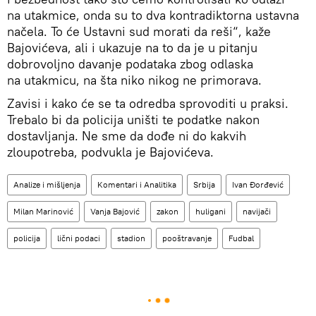
na utakmice, onda su to dva kontradiktorna ustavna
načela. To će Ustavni sud morati da reši“, kaže
Bajovićeva, ali i ukazuje na to da je u pitanju
dobrovoljno davanje podataka zbog odlaska
na utakmicu, na šta niko nikog ne primorava.
Zavisi i kako će se ta odredba sprovoditi u praksi.
Trebalo bi da policija uništi te podatke nakon
dostavljanja. Ne sme da dođe ni do kakvih
zloupotreba, podvukla je Bajovićeva.
Analize i mišljenja
Komentari i Analitika
Srbija
Ivan Đorđević
Milan Marinović
Vanja Bajović
zakon
huligani
navijači
policija
lični podaci
stadion
pooštravanje
Fudbal