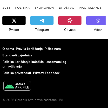
SVET
POLITIKA
EKONOMIJA
DRUŠTVO
NAORUŽANJE
Twitter
Telegram
Odysee
Viber
O nama
Pravila korišćenja
Pišite nam
Standardi zajednice
Politika korišćenja kolačića i automatskog
prijavljivanja
Politika privatnosti
Privacy Feedback
© 2026 Sputnik Sva prava zadržana. 18+