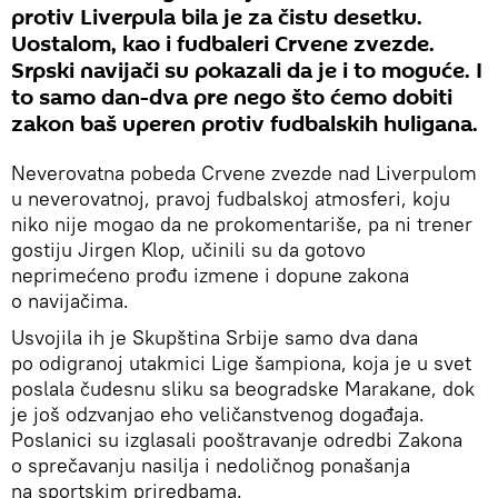
protiv Liverpula bila je za čistu desetku.
Uostalom, kao i fudbaleri Crvene zvezde.
Srpski navijači su pokazali da je i to moguće. I
to samo dan-dva pre nego što ćemo dobiti
zakon baš uperen protiv fudbalskih huligana.
Neverovatna pobeda Crvene zvezde nad Liverpulom
u neverovatnoj, pravoj fudbalskoj atmosferi, koju
niko nije mogao da ne prokomentariše, pa ni trener
gostiju Jirgen Klop, učinili su da gotovo
neprimećeno prođu izmene i dopune zakona
o navijačima.
Usvojila ih je Skupština Srbije samo dva dana
po odigranoj utakmici Lige šampiona, koja je u svet
poslala čudesnu sliku sa beogradske Marakane, dok
je još odzvanjao eho veličanstvenog događaja.
Poslanici su izglasali pooštravanje odredbi Zakona
o sprečavanju nasilja i nedoličnog ponašanja
na sportskim priredbama.