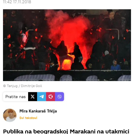
11:42 17.11.2018
© Tanjug / Dimitrije Goll
Pratite nas
Mira Kankaraš Trklja
Svi tekstovi
Publika na beogradskoj Marakani na utakmici