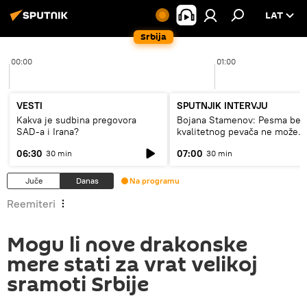
LAT
Srbija
00:00
01:00
VESTI
SPUTNJIK INTERVJU
Kakva je sudbina pregovora
Bojana Stamenov: Pesma bez
SAD-a i Irana?
kvalitetnog pevača ne može
dugo da živi
06:30
07:00
30 min
30 min
Juče
Danas
Na programu
Reemiteri
Mogu li nove drakonske
mere stati za vrat velikoj
sramoti Srbije