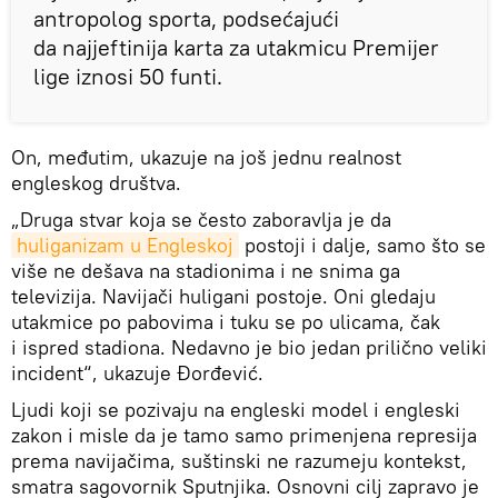
antropolog sporta, podsećajući
da najjeftinija karta za utakmicu Premijer
lige iznosi 50 funti.
On, međutim, ukazuje na još jednu realnost
engleskog društva.
„Druga stvar koja se često zaboravlja je da
huliganizam u Engleskoj
postoji i dalje, samo što se
više ne dešava na stadionima i ne snima ga
televizija. Navijači huligani postoje. Oni gledaju
utakmice po pabovima i tuku se po ulicama, čak
i ispred stadiona. Nedavno je bio jedan prilično veliki
incident“,
ukazuje Đorđević.
Ljudi koji se pozivaju na engleski model i engleski
zakon i misle da je tamo samo primenjena represija
prema navijačima, suštinski ne razumeju kontekst,
smatra sagovornik Sputnjika. Osnovni cilj zapravo je