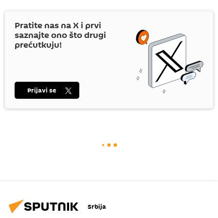
Pratite nas na
X
i prvi
saznajte ono što drugi
prećutkuju!
Prijavi se
Srbija