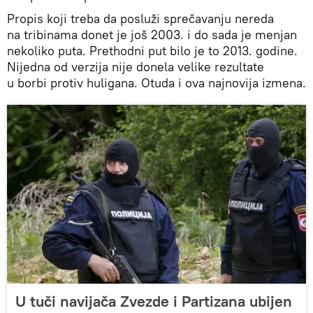
Propis koji treba da posluži sprečavanju nereda
na tribinama donet je još 2003. i do sada je menjan
nekoliko puta. Prethodni put bilo je to 2013. godine.
Nijedna od verzija nije donela velike rezultate
u borbi protiv huligana. Otuda i ova najnovija izmena.
U tuči navijača Zvezde i Partizana ubijen