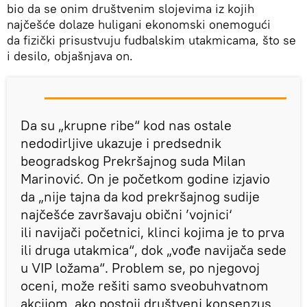
bio da se onim društvenim slojevima iz kojih
najčešće dolaze huligani ekonomski onemogući
da fizički prisustvuju fudbalskim utakmicama, što se
i desilo, objašnjava on.
Da su „krupne ribe“ kod nas ostale
nedodirljive ukazuje i predsednik
beogradskog Prekršajnog suda Milan
Marinović. On je početkom godine izjavio
da „nije tajna da kod prekršajnog sudije
najčešće završavaju obični ’vojnici‘
ili navijači početnici, klinci kojima je to prva
ili druga utakmica“, dok „vođe navijača sede
u VIP ložama“. Problem se, po njegovoj
oceni, može rešiti samo sveobuhvatnom
akcijom, ako postoji društveni konsenzus