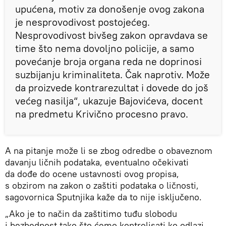
upućena, motiv za donošenje ovog zakona
je nesprovodivost postojećeg.
Nesprovodivost bivšeg zakon opravdava se
time što nema dovoljno policije, a samo
povećanje broja organa reda ne doprinosi
suzbijanju kriminaliteta. Čak naprotiv. Može
da proizvede kontrarezultat i dovede do još
većeg nasilja“, ukazuje Bajovićeva, docent
na predmetu Krivično procesno pravo.
A na pitanje može li se zbog odredbe o obaveznom
davanju ličnih podataka, eventualno očekivati
da dođe do ocene ustavnosti ovog propisa,
s obzirom na zakon o zaštiti podataka o ličnosti,
sagovornica Sputnjika kaže da to nije isključeno.
„Ako je to način da zaštitimo tuđu slobodu
i bezbednost tako što ćemo kontrolisati ko odlazi