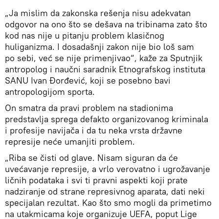
„Ja mislim da zakonska rešenja nisu adekvatan
odgovor na ono što se dešava na tribinama zato što
kod nas nije u pitanju problem klasičnog
huliganizma. I dosadašnji zakon nije bio loš sam
po sebi, već se nije primenjivao“, kaže za Sputnjik
antropolog i naučni saradnik Etnografskog instituta
SANU Ivan Đorđević, koji se posebno bavi
antropologijom sporta.
On smatra da pravi problem na stadionima
predstavlja sprega defakto organizovanog kriminala
i profesije navijača i da tu neka vrsta državne
represije neće umanjiti problem.
„Riba se čisti od glave. Nisam siguran da će
uvećavanje represije, a vrlo verovatno i ugrožavanje
ličnih podataka i svi ti pravni aspekti koji prate
nadziranje od strane represivnog aparata, dati neki
specijalan rezultat. Kao što smo mogli da primetimo
na utakmicama koje organizuje UEFA, poput Lige