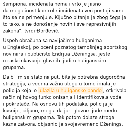
šampiona, incidenata nema i vrlo je jasno
da mogućnost kontrole incidenata već postoji samo
što se ne primenjuje. Ključno pitanje je zbog čega je
to tako, a ne donošenje novih i sve represivnijih
zakona“, tvrdi Đorđević.
Uspeh obračuna sa navijačima huliganima
u Engleskoj, po oceni poznatog tamošnjeg sportskog
novinara i publiciste Endrjua Dženingsa, jeste
u raskrinkavanju glavnih ljudi u huliganskim
grupama.
Da bi im se stalo na put, bila je potrebna dugoročna
strategija, a veoma važnu ulogu u tome imala je
policija koja je
ulazila u huliganske bande
, otkrivala
način njihovog funkcionisanja i identifikovala vođe
i pokretače. Na osnovu tih podataka, policija je
kasnije, ciljano, mogla da juri glavne ljude među
huliganskim grupama. Tek potom dolaze stroge
kazne zatvora, objasnio je svojevremeno Dženings.