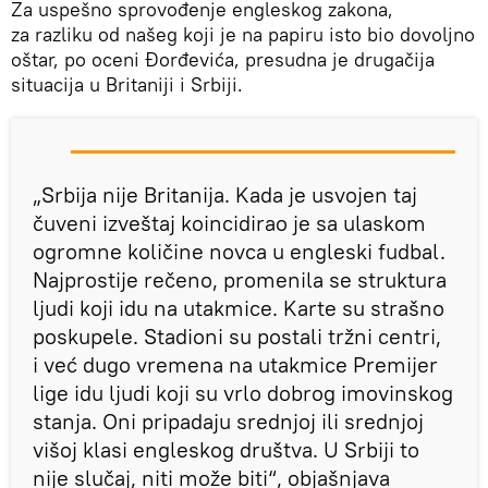
Za uspešno sprovođenje engleskog zakona,
za razliku od našeg koji je na papiru isto bio dovoljno
oštar, po oceni Đorđevića, presudna je drugačija
situacija u Britaniji i Srbiji.
„Srbija nije Britanija. Kada je usvojen taj
čuveni izveštaj koincidirao je sa ulaskom
ogromne količine novca u engleski fudbal.
Najprostije rečeno, promenila se struktura
ljudi koji idu na utakmice. Karte su strašno
poskupele. Stadioni su postali tržni centri,
i već dugo vremena na utakmice Premijer
lige idu ljudi koji su vrlo dobrog imovinskog
stanja. Oni pripadaju srednjoj ili srednjoj
višoj klasi engleskog društva. U Srbiji to
nije slučaj, niti može biti“,
objašnjava