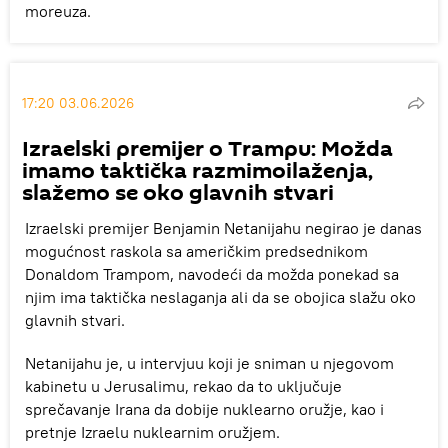
moreuza.
17:20 03.06.2026
Izraelski premijer o Trampu: Možda
imamo taktička razmimoilaženja,
slažemo se oko glavnih stvari
Izraelski premijer Benjamin Netanijahu negirao je danas
mogućnost raskola sa američkim predsednikom
Donaldom Trampom, navodeći da možda ponekad sa
njim ima taktička neslaganja ali da se obojica slažu oko
glavnih stvari.
Netanijahu je, u intervjuu koji je sniman u njegovom
kabinetu u Jerusalimu, rekao da to uključuje
sprečavanje Irana da dobije nuklearno oružje, kao i
pretnje Izraelu nuklearnim oružjem.