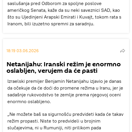
saslušanja pred Odborom za spoljne poslove
američkog Senata, kaže da su neki saveznici SAD, kao
što su Ujedinjeni Arapski Emirati i Kuvajt, tokom rata s
Iranom, bili izuzetno spremni za saradnju.
18:19 03.06.2026
Netanijahu: Iranski režim je enormno
oslabljen, verujem da će pasti
Izraelski premijer Benjamin Netanijahu izjavio je danas
da očekuje da će doći do promene režima u Iranu, jer je
sadašnje rukovodstvo te zemlje prema njegovoj oceni
enormno oslabljeno.
„Ne možete baš sa sigurnošću predvideti kada će takav
režim propasti. Niste to predvideli u brojnim
slučajevima, ni u Rumuniji, niti prilikom pada