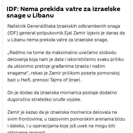
IDF: Nema prekida vatre za izraelske
snage u Libanu
Načelnik Generalštaba Izraelskih odbrambenih snaga
(IDF) general-potpukovnik Ejal Zamir izjavio je danas da
u Libanu nema prekida vatre za izraelske snage.
„Radimo na tome da maksimalno uvećamo slobodu
delovanja koja nam je data i iskoristićemo svaku priliku
da uklonimo pretnje građanima Izraela i našim
snagama“, rekao je Zamir prilikom posete pomorskoj
bazi u Haifi, prenosi Tajms of Izrael.
On je dodao da izraelska mornarica postaje dodatno
dugoročno strateško oruđe vojske.
Zamir je kazao da je izraelska mornarica delovala na
svim frontovima, u izazovnim pomorskim arenama blizu
i daleko, i u operacijama koje još uvek ne mogu biti
otkrivene javnosti.