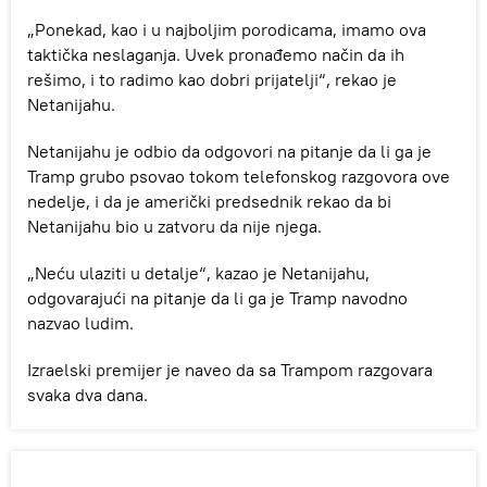
„Ponekad, kao i u najboljim porodicama, imamo ova
taktička neslaganja. Uvek pronađemo način da ih
rešimo, i to radimo kao dobri prijatelji“, rekao je
Netanijahu.
Netanijahu je odbio da odgovori na pitanje da li ga je
Tramp grubo psovao tokom telefonskog razgovora ove
nedelje, i da je američki predsednik rekao da bi
Netanijahu bio u zatvoru da nije njega.
„Neću ulaziti u detalje“, kazao je Netanijahu,
odgovarajući na pitanje da li ga je Tramp navodno
nazvao ludim.
Izraelski premijer je naveo da sa Trampom razgovara
svaka dva dana.