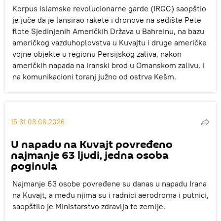
Korpus islamske revolucionarne garde (IRGC) saopštio
je juče da je lansirao rakete i dronove na sedište Pete
flote Sjedinjenih Američkih Država u Bahreinu, na bazu
američkog vazduhoplovstva u Kuvajtu i druge američke
vojne objekte u regionu Persijskog zaliva, nakon
američkih napada na iranski brod u Omanskom zalivu, i
na komunikacioni toranj južno od ostrva Kešm.
15:31 03.06.2026
U napadu na Kuvajt povređeno
najmanje 63 ljudi, jedna osoba
poginula
Najmanje 63 osobe povređene su danas u napadu Irana
na Kuvajt, a među njima su i radnici aerodroma i putnici,
saopštilo je Ministarstvo zdravlja te zemlje.