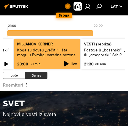
LAT
Srbija
21:00
22:00
MILJANOV KORNER
VESTI (repriza)
ovski“
Koga su doveli „večiti“ i šta
Postoje li „bosanski", „
mogu u Evroligi naredne sezone
ili „crnogorski" Srbi?
live
20:00
21:30
60 min
30 min
Juče
Danas
Reemiteri
SVET
Najnovije vesti iz sveta