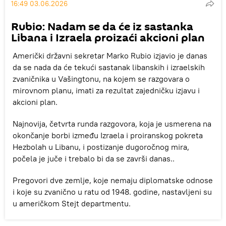
16:49 03.06.2026
Rubio: Nadam se da će iz sastanka
Libana i Izraela proizaći akcioni plan
Američki državni sekretar Marko Rubio izjavio je danas
da se nada da će tekući sastanak libanskih i izraelskih
zvaničnika u Vašingtonu, na kojem se razgovara o
mirovnom planu, imati za rezultat zajedničku izjavu i
akcioni plan.
Najnovija, četvrta runda razgovora, koja je usmerena na
okončanje borbi između Izraela i proiranskog pokreta
Hezbolah u Libanu, i postizanje dugoročnog mira,
počela je juče i trebalo bi da se završi danas..
Pregovori dve zemlje, koje nemaju diplomatske odnose
i koje su zvanično u ratu od 1948. godine, nastavljeni su
u američkom Stejt departmentu.