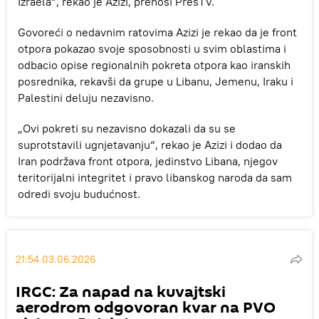
Izraela“, rekao je Azizi, prenosi PresTV.
Govoreći o nedavnim ratovima Azizi je rekao da je front
otpora pokazao svoje sposobnosti u svim oblastima i
odbacio opise regionalnih pokreta otpora kao iranskih
posrednika, rekavši da grupe u Libanu, Jemenu, Iraku i
Palestini deluju nezavisno.
„Ovi pokreti su nezavisno dokazali da su se
suprotstavili ugnjetavanju“, rekao je Azizi i dodao da
Iran podržava front otpora, jedinstvo Libana, njegov
teritorijalni integritet i pravo libanskog naroda da sam
odredi svoju budućnost.
21:54 03.06.2026
IRGC: Za napad na kuvajtski
aerodrom odgovoran kvar na PVO