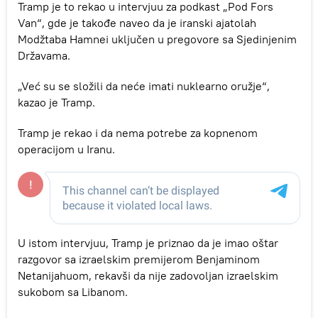
Tramp je to rekao u intervjuu za podkast „Pod Fors
Van“, gde je takođe naveo da je iranski ajatolah
Modžtaba Hamnei uključen u pregovore sa Sjedinjenim
Državama.
„Već su se složili da neće imati nuklearno oružje“,
kazao je Tramp.
Tramp je rekao i da nema potrebe za kopnenom
operacijom u Iranu.
U istom intervjuu, Tramp je priznao da je imao oštar
razgovor sa izraelskim premijerom Benjaminom
Netanijahuom, rekavši da nije zadovoljan izraelskim
sukobom sa Libanom.