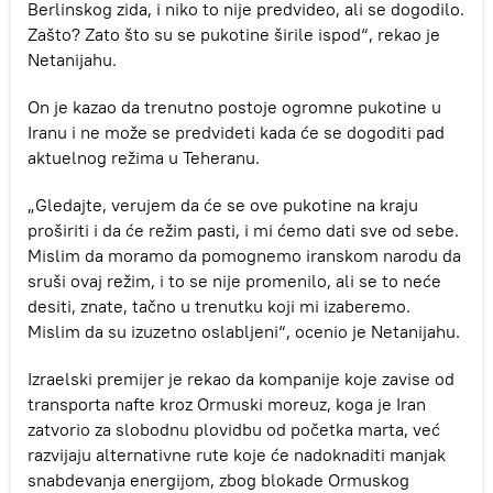
Berlinskog zida, i niko to nije predvideo, ali se dogodilo.
Zašto? Zato što su se pukotine širile ispod“, rekao je
Netanijahu.
On je kazao da trenutno postoje ogromne pukotine u
Iranu i ne može se predvideti kada će se dogoditi pad
aktuelnog režima u Teheranu.
„Gledajte, verujem da će se ove pukotine na kraju
proširiti i da će režim pasti, i mi ćemo dati sve od sebe.
Mislim da moramo da pomognemo iranskom narodu da
sruši ovaj režim, i to se nije promenilo, ali se to neće
desiti, znate, tačno u trenutku koji mi izaberemo.
Mislim da su izuzetno oslabljeni“, ocenio je Netanijahu.
Izraelski premijer je rekao da kompanije koje zavise od
transporta nafte kroz Ormuski moreuz, koga je Iran
zatvorio za slobodnu plovidbu od početka marta, već
razvijaju alternativne rute koje će nadoknaditi manjak
snabdevanja energijom, zbog blokade Ormuskog