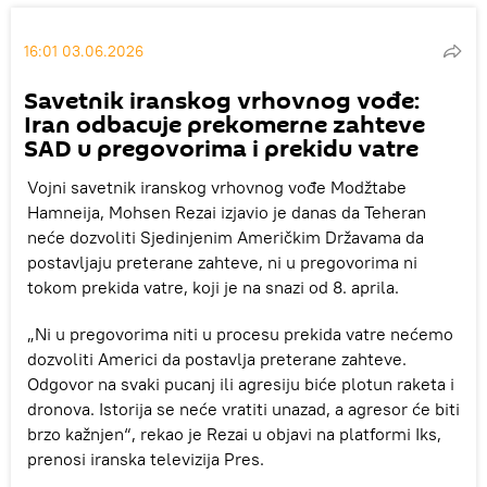
16:01 03.06.2026
Savetnik iranskog vrhovnog vođe:
Iran odbacuje prekomerne zahteve
SAD u pregovorima i prekidu vatre
Vojni savetnik iranskog vrhovnog vođe Modžtabe
Hamneija, Mohsen Rezai izjavio je danas da Teheran
neće dozvoliti Sjedinjenim Američkim Državama da
postavljaju preterane zahteve, ni u pregovorima ni
tokom prekida vatre, koji je na snazi od 8. aprila.
„Ni u pregovorima niti u procesu prekida vatre nećemo
dozvoliti Americi da postavlja preterane zahteve.
Odgovor na svaki pucanj ili agresiju biće plotun raketa i
dronova. Istorija se neće vratiti unazad, a agresor će biti
brzo kažnjen“, rekao je Rezai u objavi na platformi Iks,
prenosi iranska televizija Pres.