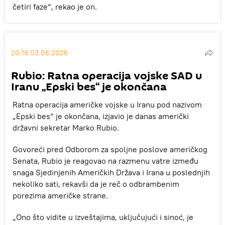
četiri faze“, rekao je on.
20:18 03.06.2026
Rubio: Ratna operacija vojske SAD u
Iranu „Epski bes“ je okončana
Ratna operacija američke vojske u Iranu pod nazivom
„Epski bes“ je okončana, izjavio je danas američki
državni sekretar Marko Rubio.
Govoreći pred Odborom za spoljne poslove američkog
Senata, Rubio je reagovao na razmenu vatre između
snaga Sjedinjenih Američkih Država i Irana u poslednjih
nekoliko sati, rekavši da je reč o odbrambenim
porezima američke strane.
„Ono što vidite u izveštajima, uključujući i sinoć, je