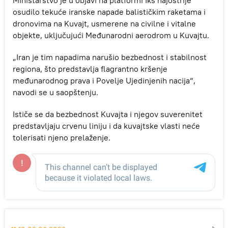
Ministarstvo je u objavi na platformi Iks najoštrije
osudilo tekuće iranske napade balističkim raketama i
dronovima na Kuvajt, usmerene na civilne i vitalne
objekte, uključujući Međunarodni aerodrom u Kuvajtu.
„Iran je tim napadima narušio bezbednost i stabilnost
regiona, što predstavlja flagrantno kršenje
međunarodnog prava i Povelje Ujedinjenih nacija“,
navodi se u saopštenju.
Ističe se da bezbednost Kuvajta i njegov suverenitet
predstavljaju crvenu liniju i da kuvajtske vlasti neće
tolerisati njeno prelaženje.