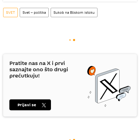
SVET
Svet – politika
Sukob na Bliskom istoku
Pratite nas na
X
i prvi
saznajte ono što drugi
prećutkuju!
Prijavi se