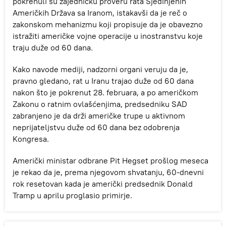
pokrenuli su zajedničku proveru rata Sjedinjenih
Američkih Država sa Iranom, istakavši da je reč o
zakonskom mehanizmu koji propisuje da je obavezno
istražiti američke vojne operacije u inostranstvu koje
traju duže od 60 dana.
Kako navode mediji, nadzorni organi veruju da je,
pravno gledano, rat u Iranu trajao duže od 60 dana
nakon što je pokrenut 28. februara, a po američkom
Zakonu o ratnim ovlašćenjima, predsedniku SAD
zabranjeno je da drži američke trupe u aktivnom
neprijateljstvu duže od 60 dana bez odobrenja
Kongresa.
Američki ministar odbrane Pit Hegset prošlog meseca
je rekao da je, prema njegovom shvatanju, 60-dnevni
rok resetovan kada je američki predsednik Donald
Tramp u aprilu proglasio primirje.