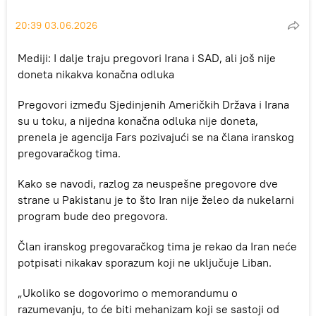
20:39 03.06.2026
Mediji: I dalje traju pregovori Irana i SAD, ali još nije
doneta nikakva konačna odluka
Pregovori između Sjedinjenih Američkih Država i Irana
su u toku, a nijedna konačna odluka nije doneta,
prenela je agencija Fars pozivajući se na člana iranskog
pregovaračkog tima.
Kako se navodi, razlog za neuspešne pregovore dve
strane u Pakistanu je to što Iran nije želeo da nukelarni
program bude deo pregovora.
Član iranskog pregovaračkog tima je rekao da Iran neće
potpisati nikakav sporazum koji ne uključuje Liban.
„Ukoliko se dogovorimo o memorandumu o
razumevanju, to će biti mehanizam koji se sastoji od