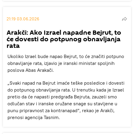
21:19 03.06.2026
Arakči: Ako Izrael napadne Bejrut, to
će dovesti do potpunog obnavljanja
rata
Ukoliko Izrael bude napao Bejrut, to će značiti potpuno
obnavljanje rata, izjavio je iranski ministar spoljnih
poslova Abas Arakači.
„Svaki napad na Bejrut imaće teške posledice i dovesti
do potpunog obnavljanja rata. U trenutku kada je Izrael
pretio da će napasti predgrađa Bejruta, zauzeli smo
odlučan stav i iranske oružane snage su stavljene u
punu pripravnost za kontranapad“, rekao je Arakči,
prenosi agencija Tasnim.