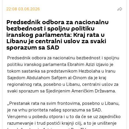
22:08 03.06.2026
Predsednik odbora za nacionalnu
bezbednost i spoljnu politiku
iranskog parlamenta: Kraj rata u
Libanu je centralni uslov za svaki
sporazum sa SAD
Predsednik odbora za nacionalnu bezbednost i spoljnu
politiku iranskog parlamenta Ebrahim Azizi izjavio je
tokom sastanka sa predstavnikom Hezbolaha u Iranu
Sajedom Abdulahom Safijem al-Dinom da je kraj
regionalnog rata, posebno u Libanu, centralni uslov za
svaki sporazum sa Sjedinjenim Američkim Državama.
„Prestanak rata na svim frontovima, posebno u Libanu,
je na vrhu prioriteta našeg sporazuma sa SAD.
Verujemo u pobedu otpora i u to da će se uz zajedničko
razumevanje i trud postići krajnji cilj, a to je uništenje