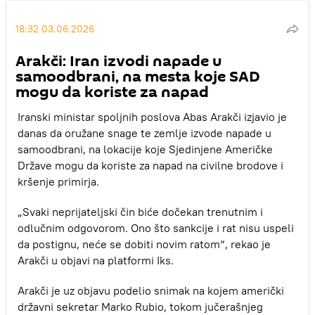
18:32 03.06.2026
Arakči: Iran izvodi napade u
samoodbrani, na mesta koje SAD
mogu da koriste za napad
Iranski ministar spoljnih poslova Abas Arakči izjavio je
danas da oružane snage te zemlje izvode napade u
samoodbrani, na lokacije koje Sjedinjene Američke
Države mogu da koriste za napad na civilne brodove i
kršenje primirja.
„Svaki neprijateljski čin biće dočekan trenutnim i
odlučnim odgovorom. Ono što sankcije i rat nisu uspeli
da postignu, neće se dobiti novim ratom“, rekao je
Arakči u objavi na platformi Iks.
Arakči je uz objavu podelio snimak na kojem američki
državni sekretar Marko Rubio, tokom jučerašnjeg