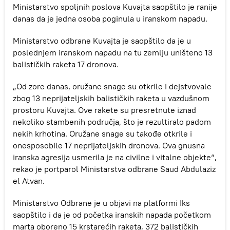
Ministarstvo spoljnih poslova Kuvajta saopštilo je ranije
danas da je jedna osoba poginula u iranskom napadu.
Ministarstvo odbrane Kuvajta je saopštilo da je u
poslednjem iranskom napadu na tu zemlju uništeno 13
balističkih raketa 17 dronova.
„Od zore danas, oružane snage su otkrile i dejstvovale
zbog 13 neprijateljskih balističkih raketa u vazdušnom
prostoru Kuvajta. Ove rakete su presretnute iznad
nekoliko stambenih područja, što je rezultiralo padom
nekih krhotina. Oružane snage su takođe otkrile i
onesposobile 17 neprijateljskih dronova. Ova gnusna
iranska agresija usmerila je na civilne i vitalne objekte“,
rekao je portparol Ministarstva odbrane Saud Abdulaziz
el Atvan.
Ministarstvo Odbrane je u objavi na platformi Iks
saopštilo i da je od početka iranskih napada početkom
marta oboreno 15 krstarećih raketa, 372 balističkih