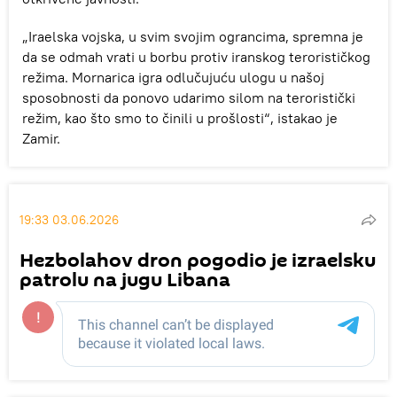
„Iraelska vojska, u svim svojim ograncima, spremna je
da se odmah vrati u borbu protiv iranskog terorističkog
režima. Mornarica igra odlučujuću ulogu u našoj
sposobnosti da ponovo udarimo silom na teroristički
režim, kao što smo to činili u prošlosti“, istakao je
Zamir.
19:33 03.06.2026
Hezbolahov dron pogodio je izraelsku
patrolu na jugu Libana