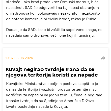
sledeće - ako brod prođe kroz Ormuski moreuz, biće
napadnut. SAD će odgovoriti na taj napad obaranjem
onih dronova koji pokušavaju nezakonito i nezakonito
da potope komercijalni civilni brod“, rekao je Rubio.
Dodao je da SAD, kako bi zaštitila sopstvene snage, ne
napadaju samo dronove, već i one koji ih lansiraju.
19:37 03.06.2026
Kuvajt negirao tvrdnje Irana da se
njegova teritorija koristi za napade
Kuvajtsko Ministarstvo spoljnih poslova saopštilo je
danas da teritorija i vazdušni prostor te zemlje nisu
korišćeni za napad ni na jednu zemlju, čime je negiralo
iranske tvrdnje da su Sjedinjene Američke Države
izvele poslednje napade iz Kuvajta.