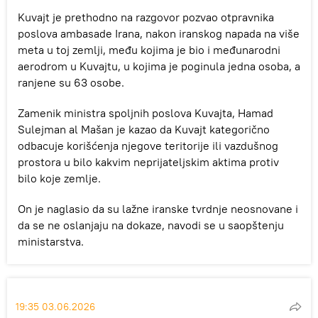
Kuvajt je prethodno na razgovor pozvao otpravnika
poslova ambasade Irana, nakon iranskog napada na više
meta u toj zemlji, među kojima je bio i međunarodni
aerodrom u Kuvajtu, u kojima je poginula jedna osoba, a
ranjene su 63 osobe.
Zamenik ministra spoljnih poslova Kuvajta, Hamad
Sulejman al Mašan je kazao da Kuvajt kategorično
odbacuje korišćenja njegove teritorije ili vazdušnog
prostora u bilo kakvim neprijateljskim aktima protiv
bilo koje zemlje.
On je naglasio da su lažne iranske tvrdnje neosnovane i
da se ne oslanjaju na dokaze, navodi se u saopštenju
ministarstva.
19:35 03.06.2026