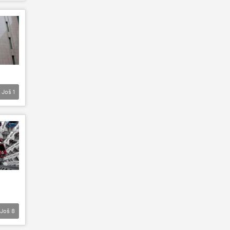
Još
1
Još
8