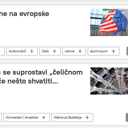
ne na evropske
Automobili
čelik
carine
aluminijum
 se suprostavi „čeličnom
́e nešto shvatiti...
Komentari i Analitika
Mahmud Bušatlija
industrija
prehrambeni proizvodi
recipročne mere