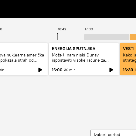
00
16:42
17:00
ENERGIJA SPUTNJIKA
VESTI 
ova nuklearna američka
Može li nam niski Dunav
Kako j
 pokazala strah od
ispostaviti visoke račune za
strate
struju, ili restrikcije
Rusije
16:00
16:30
min
30 min
Izaberi period