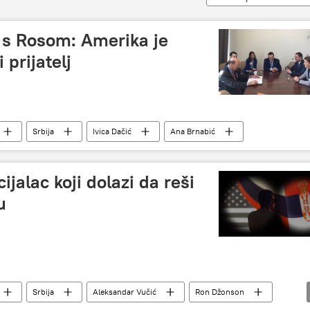
ć s Rosom: Amerika je
 prijatelj
Srbija
Ivica Dačić
Ana Brnabić
ijalac koji dolazi da reši
u
Srbija
Aleksandar Vučić
Ron Džonson