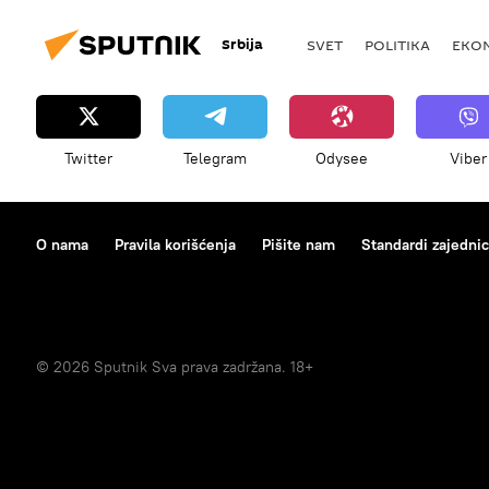
Srbija
SVET
POLITIKA
EKO
Twitter
Telegram
Odysee
Viber
O nama
Pravila korišćenja
Pišite nam
Standardi zajedni
© 2026 Sputnik Sva prava zadržana. 18+