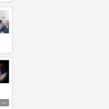
Još
1