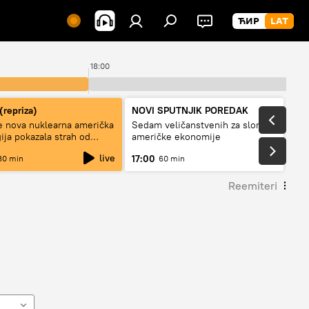
18:00
19:
(repriza)
NOVI SPUTNJIK POREDAK
e nova nuklearna američka
Sedam veličanstvenih za slom
gija pokazala strah od
američke ekonomije
?
live
17:00
30 min
60 min
Reemiteri