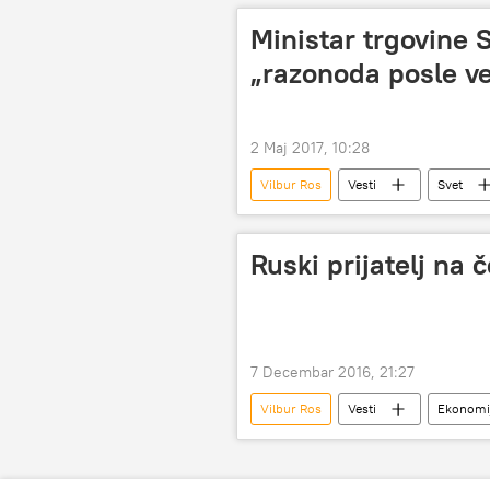
carina na čelik
ekonomske i po
Ministar trgovine 
„razonoda posle v
2 Maj 2017, 10:28
Vilbur Ros
Vesti
Svet
raketni napad
razonoda
Ruski prijatelj na 
7 Decembar 2016, 21:27
Vilbur Ros
Vesti
Ekonomi