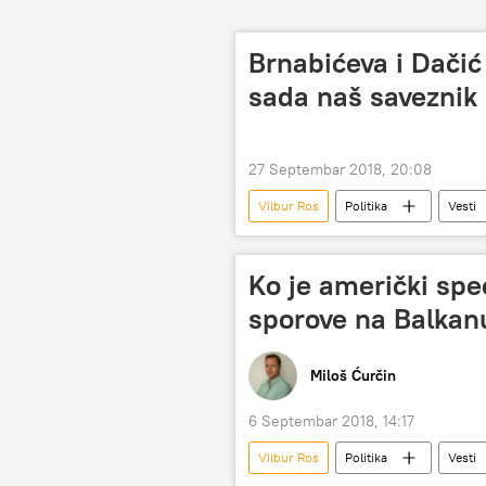
Brnabićeva i Dači
sada naš saveznik i
27 Septembar 2018, 20:08
Vilbur Ros
Politika
Vesti
Ko je američki spec
sporove na Balkan
Miloš Ćurčin
6 Septembar 2018, 14:17
Vilbur Ros
Politika
Vesti