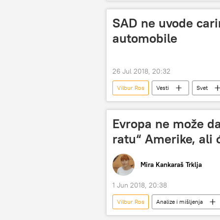
Balkan
SAD ne uvode cari
automobile
26 Jul 2018, 20:32
Vilbur Ros
Vesti
Svet
Evropska unija (EU)
Evropa ne može da
ratu“ Amerike, ali c
Mira Kankaraš Trklja
1 Jun 2018, 20:38
Vilbur Ros
Analize i mišljenja
Donald Tramp
šteta