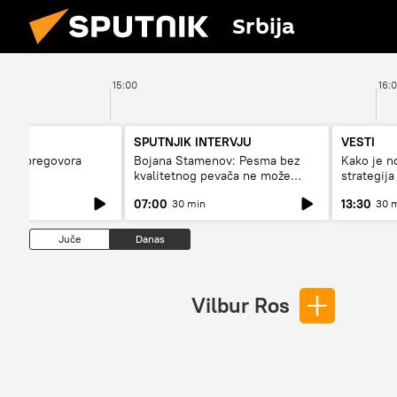
Srbija
15:00
16:
SPUTNJIK INTERVJU
VESTI
bina pregovora
Bojana Stamenov: Pesma bez
Kako je n
a?
kvalitetnog pevača ne može
strategija
dugo da živi
Rusije?
07:00
13:30
30 min
30 
Juče
Danas
Vilbur Ros