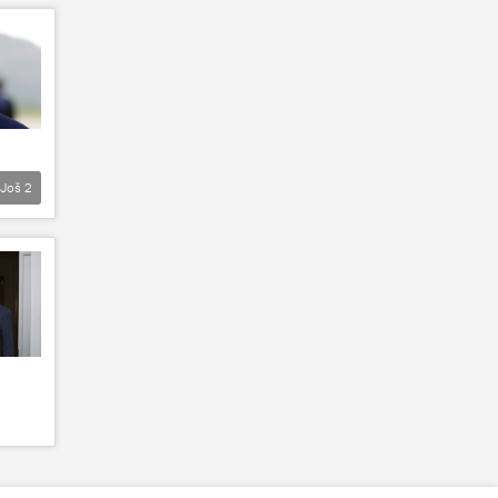
Još
2