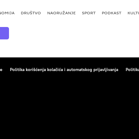
NOMIJA
DRUŠTVO
NAORUŽANJE
SPORT
PODKAST
KULT
ce
Politika korišćenja kolačića i automatskog prijavljivanja
Politik