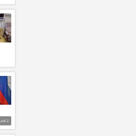
Još
2