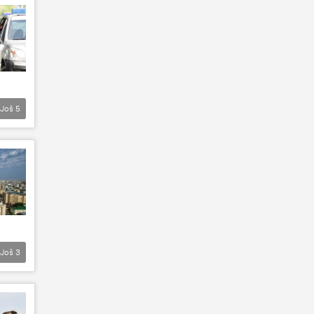
Još
5
Još
3