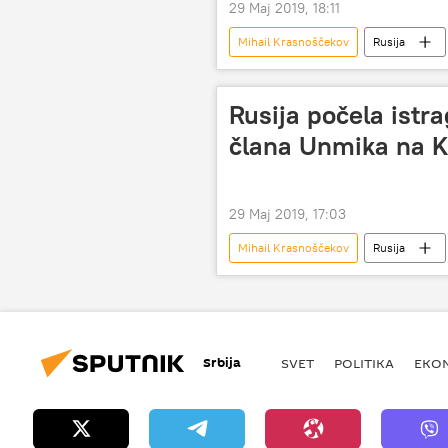
29 Maj 2019, 18:11
Mihail Krasnoščekov
Rusija
Rusija počela istr
člana Unmika na 
29 Maj 2019, 17:03
Mihail Krasnoščekov
Rusija
Srbija
SVET
POLITIKA
EKO