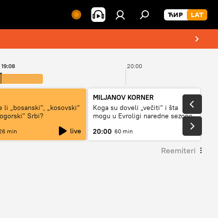
19:08
20:00
MILJANOV KORNER
e li „bosanski", „kosovski“
Koga su doveli „večiti“ i šta
nogorski" Srbi?
mogu u Evroligi naredne sezone
live
20:00
26 min
60 min
Reemiteri