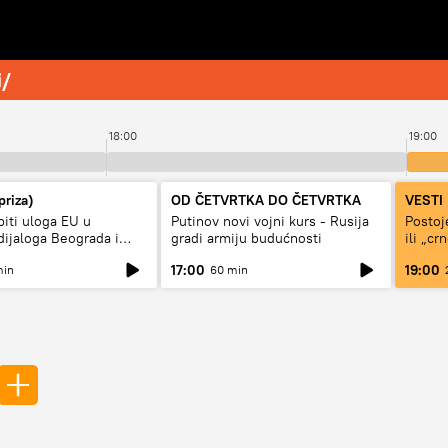
i/
18:00
19:00
priza)
OD ČETVRTKA DO ČETVRTKA
VESTI
biti uloga EU u
Putinov novi vojni kurs - Rusija
Postoj
dijaloga Beograda i
gradi armiju budućnosti
ili „cr
17:00
19:00
min
60 min