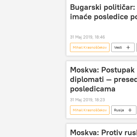
Bugarski političar
imaće posledice p
31 Maj 2019, 18:46
Mihail Krasnoščekov
Vesti
Severna Makedonija
Kosovska
Evropa
Moskva: Postupak 
diplomati — prese
posledicama
31 Maj 2019, 18:23
Mihail Krasnoščekov
Rusija
diplomata
Region
K
Moskva: Protiv ru