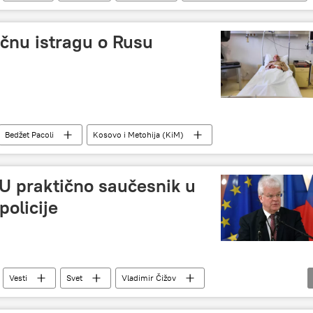
čnu istragu o Rusu
Bedžet Pacoli
Kosovo i Metohija (KiM)
EU praktično saučesnik u
policije
Vesti
Svet
Vladimir Čižov
opa