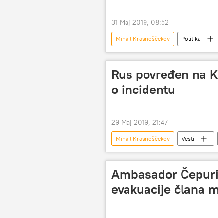
31 Maj 2019, 08:52
Mihail Krasnoščekov
Politika
pomoć
zahvalnost
Rus povređen na K
o incidentu
29 Maj 2019, 21:47
Mihail Krasnoščekov
Vesti
Kosovo i Metohija (KiM)
Ambasador Čepurin
evakuacije člana m