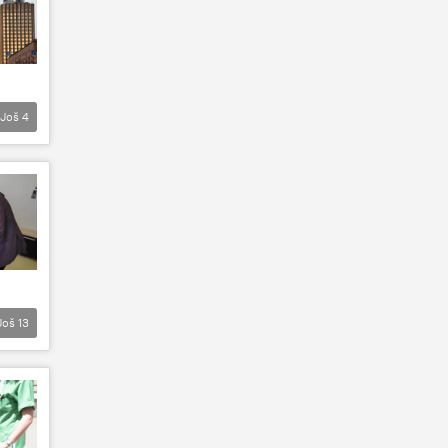
Još
4
Još
13