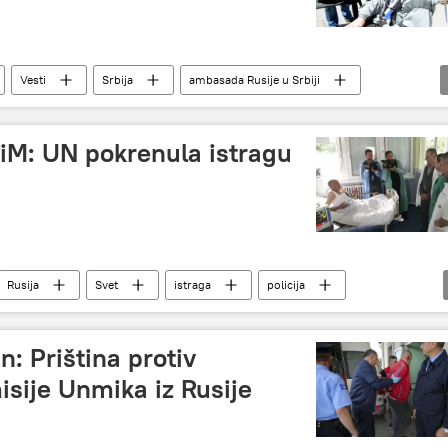
Vesti
Srbija
ambasada Rusije u Srbiji
iM: UN pokrenula istragu
Rusija
Svet
istraga
policija
: Priština protiv
isije Unmika iz Rusije