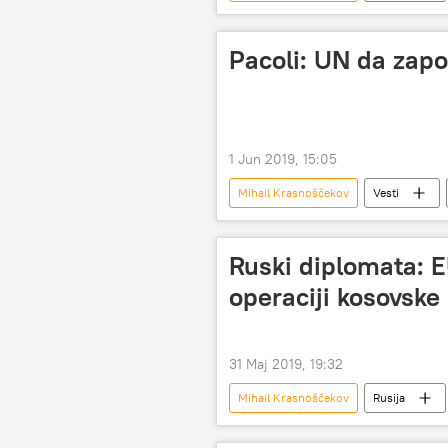
Pacoli: UN da zapo
1 Jun 2019, 15:05
Mihail Krasnoščekov
Vesti
Ruski diplomata: 
operaciji kosovske 
31 Maj 2019, 19:32
Mihail Krasnoščekov
Rusija
Kosovo i Metohija (KiM)
Evr