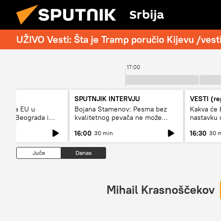
Srbija
UŽIVO Vesti: Šta je Tramp poručio Kijevu /vest
17:00
SPUTNJIK INTERVJU
VESTI (re
i uloga EU u
Bojana Stamenov: Pesma bez
Kakva će 
aloga Beograda i
kvalitetnog pevača ne može
nastavku 
dugo da živi
Prištine?
16:00
16:30
30 min
30 
Juče
Danas
Mihail Krasnoščekov