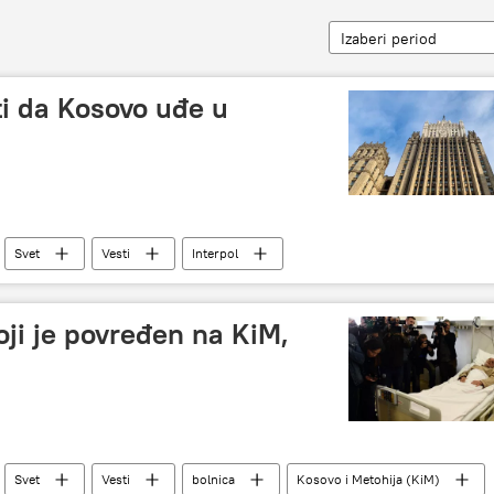
Izaberi period
ti da Kosovo uđe u
Svet
Vesti
Interpol
oji je povređen na KiM,
Svet
Vesti
bolnica
Kosovo i Metohija (KiM)