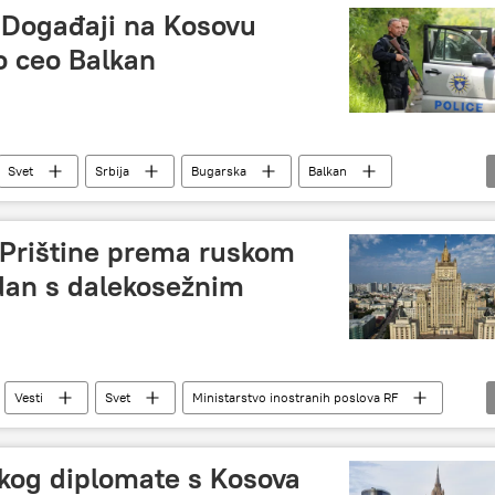
: Događaji na Kosovu
o ceo Balkan
Svet
Srbija
Bugarska
Balkan
 policija
Region
Kosovo i Metohija (KiM)
Prištine prema ruskom
dan s dalekosežnim
Vesti
Svet
Ministarstvo inostranih poslova RF
osovo i Metohija (KiM)
skog diplomate s Kosova