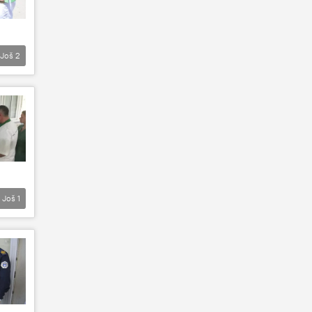
Još
2
Još
1