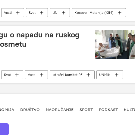
Vesti
Svet
UN
Kosovo i Metohija (KiM)
agu o napadu na ruskog
Kosmetu
Svet
Vesti
Istražni komitet RF
UNMIK
NOMIJA
DRUŠTVO
NAORUŽANJE
SPORT
PODKAST
KULT