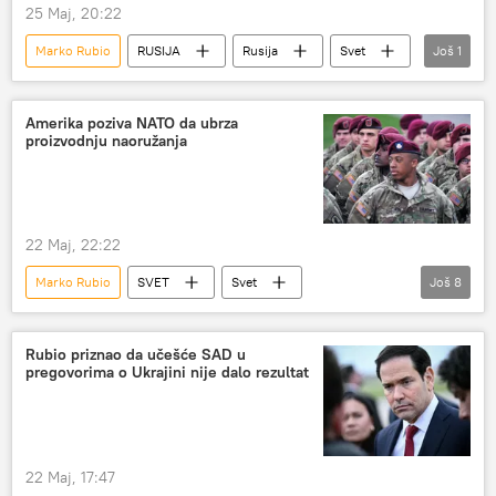
25 Maj, 20:22
Marko Rubio
RUSIJA
Rusija
Svet
Još
1
Sergej Lavrov
Amerika poziva NATO da ubrza
proizvodnju naoružanja
22 Maj, 22:22
Marko Rubio
SVET
Svet
Još
8
Svet – politika
Vojska i naoružanje
NATO – vojska i naoružanje
NATO
Rubio priznao da učešće SAD u
pregovorima o Ukrajini nije dalo rezultat
Rusija
Rusija – politika
Rusija – vojska i naoružanje
SAD
22 Maj, 17:47