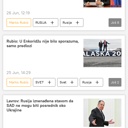
26 Jun, 12:19
Marko Rubio
RUSIJA
Rusija
Još
8
Rusija – politika
Sergej Lavrov
SAD
Vladimir Putin
Donald Tramp
Rubio: U Enkoridžu nije bilo sporazuma,
samo predlozi
Aljaska
Specijalna vojna operacija u Ukrajini – vesti
Ukrajina
25 Jun, 14:29
Marko Rubio
SVET
Svet
Rusija
Još
2
SAD
sporazum
Lavrov: Rusija iznenađena stavom da
SAD ne mogu biti posrednik oko
Ukrajine