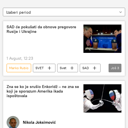
Izaberi period
SAD će pokušati da obnove pregovore
Rusije i Ukrajine
1 Avgust, 12:23
Marko Rubio
SVET
Svet
SAD
Još
3
Ukrajina
Rusija
pregovori
Zna se ko je srušio Enkoridž – ne zna se
koji je sporazum Amerika ikada
ispoštovala
Nikola Joksimović