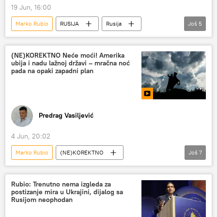
19 Jun, 16:00
Marko Rubio
RUSIJA
Rusija
Još
5
Rusija – politika
Sergej Lavrov
SAD
Specijalna vojna operacija u Ukrajini – vesti
(NE)KOREKTNO Neće moći! Amerika
ubija i nadu lažnoj državi – mračna noć
Ukrajina
pada na opaki zapadni plan
Predrag Vasiljević
4 Jun, 20:02
Marko Rubio
(NE)KOREKTNO
Još
7
Međunarodni ekonomski forum u Sankt Peterburgu
NATO
Priština
Emanuel Makron
Rubio: Trenutno nema izgleda za
postizanje mira u Ukrajini, dijalog sa
Nikol Pašinjan
Novak Đoković
Rusijom neophodan
Hram svetog Save