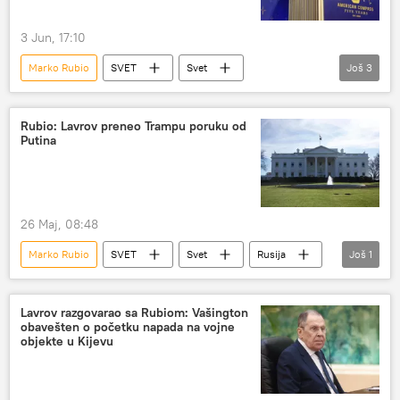
3 Jun, 17:10
Marko Rubio
SVET
Svet
Još
3
Specijalna vojna operacija u Ukrajini – vesti
SAD
sukob
Rubio: Lavrov preneo Trampu poruku od
Putina
26 Maj, 08:48
Marko Rubio
SVET
Svet
Rusija
Još
1
Sergej Lavrov
Lavrov razgovarao sa Rubiom: Vašington
obavešten o početku napada na vojne
objekte u Kijevu