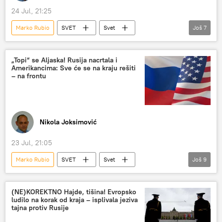
24 Jul, 21:25
Marko Rubio
SVET
Svet
Još
7
Svet – politika
Rusija
SAD
Aljaska
Sergej Lavrov
dogovor
„Topi“ se Aljaska! Rusija nacrtala i
Amerikancima: Sve će se na kraju rešiti
Analize i mišljenja
– na frontu
Nikola Joksimović
23 Jul, 21:05
Marko Rubio
SVET
Svet
Još
9
Svet – politika
Rusija
SAD
Sergej Lavrov
Manila
ASEAN
(NE)KOREKTNO Hajde, tišina! Evropsko
ludilo na korak od kraja – isplivala jeziva
Specijalna vojna operacija u Ukrajini – vesti
tajna protiv Rusije
pregovori
Analize i mišljenja