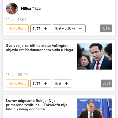
Milica Trklja
14 Jul, 17:01
Marko Rubio
SVET
Svet – politika
Još
6
Amerika
Hag
Sud
MKS
Međunarodni krivični sud u Hagu
Sve opcije će biti na stolu: Vašington
objavio rat Međunarodnom sudu u Hagu
Goran Petronijević
13 Jul, 20:29
Marko Rubio
SVET
Svet
Još
1
Svet – politika
Lavrov odgovorio Rubiju: Nije
primereno tvrditi da u Enkoridžu nije
bilo nikakvog dogovora