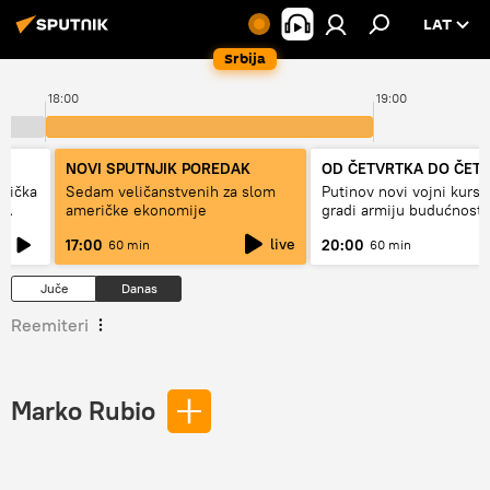
LAT
Srbija
18:00
19:00
NOVI SPUTNJIK POREDAK
OD ČETVRTKA DO ČET
erička
Sedam veličanstvenih za slom
Putinov novi vojni kurs 
američke ekonomije
gradi armiju budućnosti
live
17:00
20:00
60 min
60 min
Juče
Danas
Reemiteri
Marko Rubio