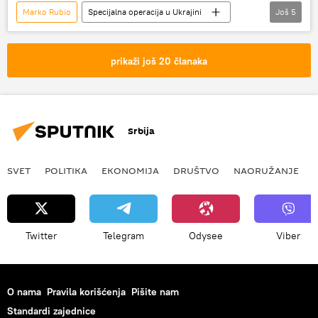
Marko Rubio
Specijalna operacija u Ukrajini
Još
5
Rusija
Rusija – politika
Specijalna vojna operacija u Ukrajini – vesti
prikaži još 20 članaka
Ukrajina
SAD
Srbija
SVET
POLITIKA
EKONOMIJA
DRUŠTVO
NAORUŽANJE
Twitter
Telegram
Odysee
Viber
O nama
Pravila korišćenja
Pišite nam
Standardi zajednice