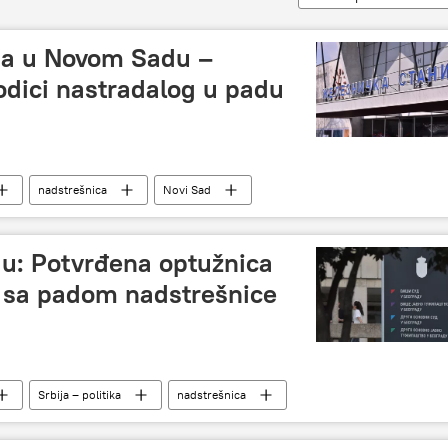
da u Novom Sadu –
odici nastradalog u padu
nadstrešnica
Novi Sad
du: Potvrđena optužnica
i sa padom nadstrešnice
Srbija – politika
nadstrešnica