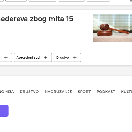
edereva zbog mita 15
Apelacioni sud
Društvo
NOMIJA
DRUŠTVO
NAORUŽANJE
SPORT
PODKAST
KULT