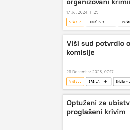
organizovani krimi
17 Jul 2024, 11:25
Viši sud
DRUŠTVO
Društ
Viši sud potvrdio 
komisije
26 Decembar 2023, 07:17
Viši sud
SRBIJA
Srbija – p
Optuženi za ubistv
proglašeni krivim