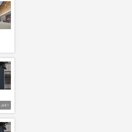
Još
1