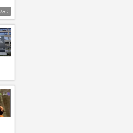
Još
5