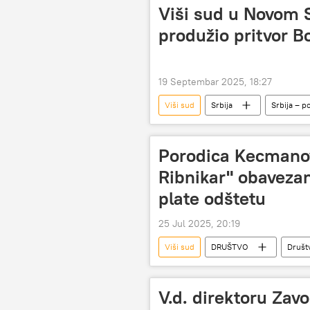
Viši sud u Novom 
produžio pritvor B
19 Septembar 2025, 18:27
Viši sud
Srbija
Srbija – po
Porodica Kecmanovi
Ribnikar" obaveza
plate odštetu
25 Jul 2025, 20:19
Viši sud
DRUŠTVO
Društ
Masovna pucnjava u OŠ „Vladislav Ribn
V.d. direktoru Zav