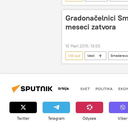
dug
isplata duga
Gradonačelnici Sm
meseci zatvora
10 Mart 2015, 13:05
Viši sud
Vesti
Smederevo
Srbija
SVET
POLITIKA
EKO
Twitter
Telegram
Odysee
Viber