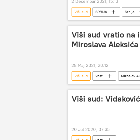
2 Decembar 2021, 15:13
Viši sud
SRBIJA
Srbija
Milan Radonjić
Miroslav Kura
Viši sud vratio na 
Miroslava Aleksića
28 Maj 2021, 20:12
Viši sud
Vesti
Miroslav Al
Viši sud: Vidakovic
20 Jul 2020, 07:35
Viši sud
Vesti