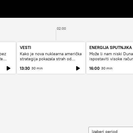
02:00
VESTI
ENERGIJA SPUTNJIKA
bez
Kako je nova nuklearna američka
Može li nam niski Dun
že
strategija pokazala strah od
ispostaviti visoke raču
Rusije?
struju, ili restrikcije
13:30
16:00
30 min
30 min
Izaberi period