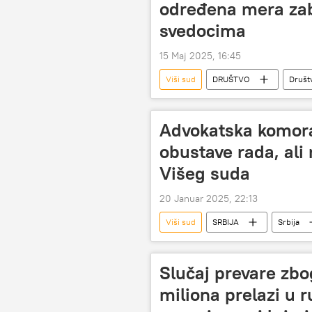
određena mera zab
svedocima
15 Maj 2025, 16:45
Viši sud
DRUŠTVO
Društ
Advokatska komora 
obustave rada, ali 
Višeg suda
20 Januar 2025, 22:13
Viši sud
SRBIJA
Srbija
Slučaj prevare zbo
miliona prelazi u r