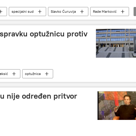
specijalni sud
Slavko Ćuruvija
Rade Marković
k
Srbija – politika
Srbija – društvo
Društvo
ispravku optužnicu protiv
eksić
optužnica
́u nije određen pritvor