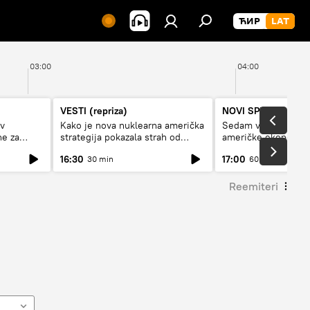
03:00
04:00
VESTI (repriza)
NOVI SPUTNJIK P
av
Kako je nova nuklearna američka
Sedam veličanstven
ne za
strategija pokazala strah od
američke ekonomij
Rusije?
16:30
17:00
30 min
60 min
Reemiteri