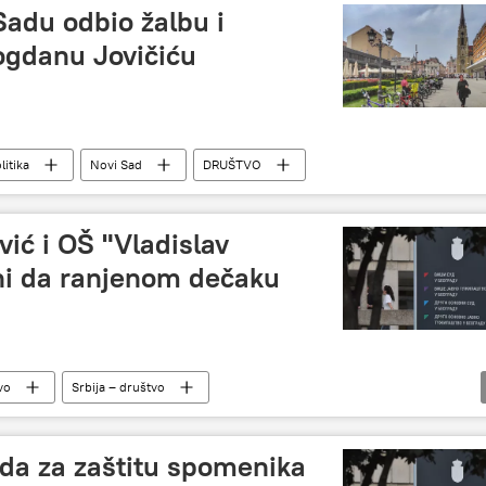
Sadu odbio žalbu i
ogdanu Jovičiću
litika
Novi Sad
DRUŠTVO
ć i OŠ "Vladislav
ni da ranjenom dečaku
vo
Srbija – društvo
ikar“ u Beogradu
oda za zaštitu spomenika