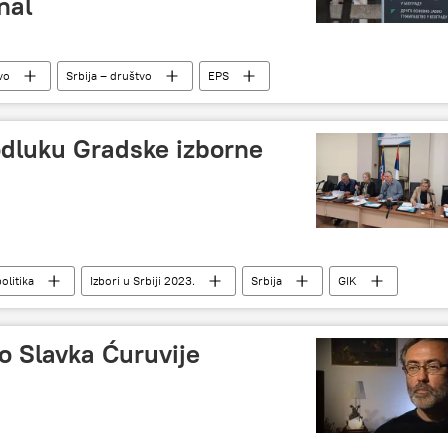
nal
vo
Srbija – društvo
EPS
odluku Gradske izborne
olitika
Izbori u Srbiji 2023.
Srbija
GIK
o Slavka Ćuruvije