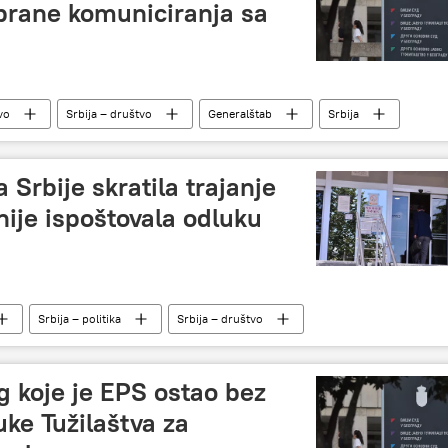
rane komuniciranja sa
vo
Srbija – društvo
Generalštab
Srbija
Srbije skratila trajanje
nije ispoštovala odluku
Srbija – politika
Srbija – društvo
g koje je EPS ostao bez
uke Tužilaštva za