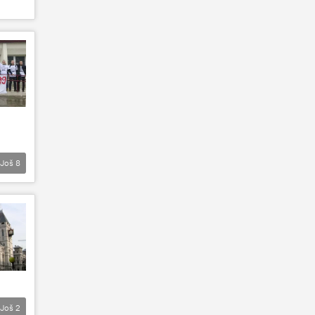
Još
8
Još
2