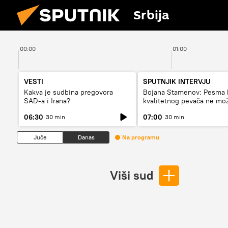
Srbija
00:00
01:00
VESTI
SPUTNJIK INTERVJU
Kakva je sudbina pregovora
Bojana Stamenov: Pesma 
SAD-a i Irana?
kvalitetnog pevača ne mo
dugo da živi
06:30
07:00
30 min
30 min
Juče
Danas
Na programu
Viši sud