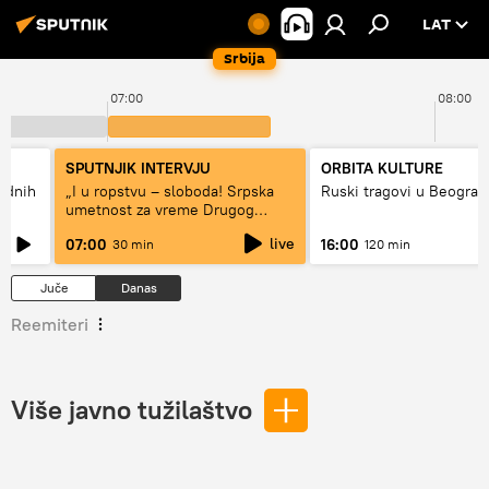
LAT
Srbija
07:00
08:00
SPUTNJIK INTERVJU
ORBITA KULTURE
hodnih
„I u ropstvu – sloboda! Srpska
Ruski tragovi u Beograd
umetnost za vreme Drugog
svetskog rata“
live
07:00
16:00
30 min
120 min
Juče
Danas
Reemiteri
Više javno tužilaštvo