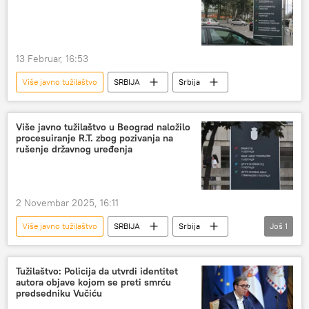
13 Februar, 16:53
Više javno tužilaštvo
SRBIJA
Srbija
Više javno tužilaštvo u Beograd naložilo
procesuiranje R.T. zbog pozivanja na
rušenje državnog uređenja
2 Novembar 2025, 16:11
Više javno tužilaštvo
SRBIJA
Srbija
Još
1
Srbija – društvo
Tužilaštvo: Policija da utvrdi identitet
autora objave kojom se preti smrću
predsedniku Vučiću