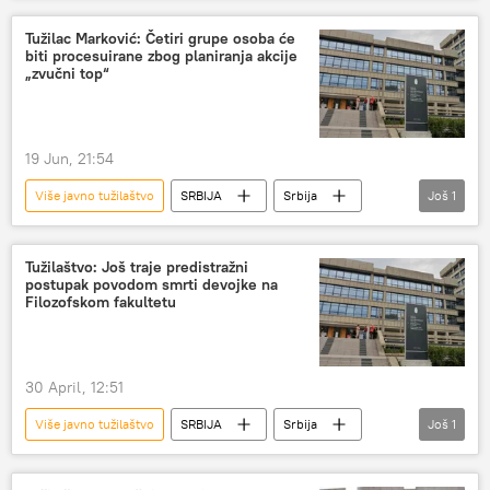
Tužilac Marković: Četiri grupe osoba će
biti procesuirane zbog planiranja akcije
„zvučni top“
19 Jun, 21:54
Više javno tužilaštvo
SRBIJA
Srbija
Još
1
Srbija – politika
Tužilaštvo: Još traje predistražni
postupak povodom smrti devojke na
Filozofskom fakultetu
30 April, 12:51
Više javno tužilaštvo
SRBIJA
Srbija
Još
1
Srbija – politika