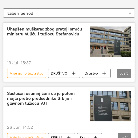
Izaberi period
Uhapšen muškarac zbog pretnji smrću
ministru Vujiću i tužiocu Stefanoviću
19 Jul, 15:37
Više javno tužilaštvo
DRUŠTVO
Društvo
Još
3
Srbija – društvo
hapšenje
Pretnje smrću
Saslušan osumnjičeni da je putem
mejla pretio predsedniku Srbije i
glavnom tužiocu VJT
26 Jun, 14:32
Više javno tužilaštvo
SRBIJA
Srbija
Još
1