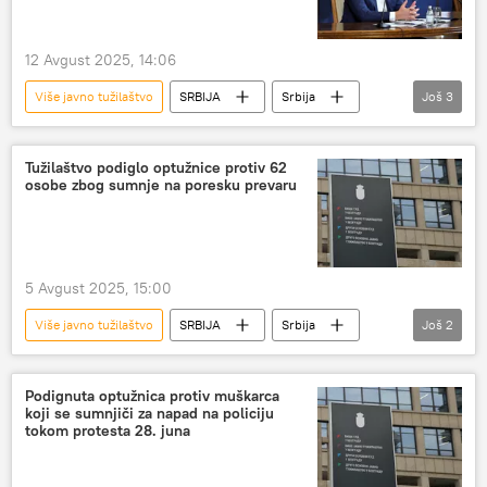
12 Avgust 2025, 14:06
Više javno tužilaštvo
SRBIJA
Srbija
Još
3
Srbija – politika
Aleksandar Vučić
Pretnje smrću
Tužilaštvo podiglo optužnice protiv 62
osobe zbog sumnje na poresku prevaru
5 Avgust 2025, 15:00
Više javno tužilaštvo
SRBIJA
Srbija
Još
2
korupcija
Hronika
Podignuta optužnica protiv muškarca
koji se sumnjiči za napad na policiju
tokom protesta 28. juna