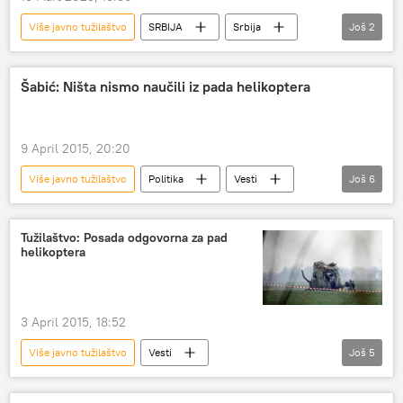
Više javno tužilaštvo
SRBIJA
Srbija
Još
2
Srbija – politika
Srbija – društvo
Šabić: Ništa nismo naučili iz pada helikoptera
9 April 2015, 20:20
Više javno tužilaštvo
Politika
Vesti
Još
6
Srbija
Rodoljub Šabić
Vojska Srbije
Vlada Srbije
poginuli
pad
Tužilaštvo: Posada odgovorna za pad
helikoptera
3 April 2015, 18:52
Više javno tužilaštvo
Vesti
Još
5
Aleksandar Vučić
Bratislav Gašić