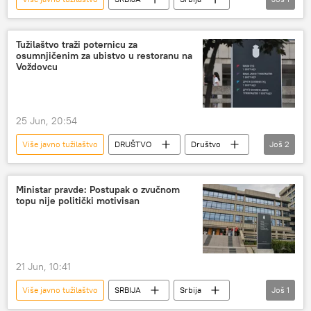
Srbija – politika
Tužilaštvo traži poternicu za
osumnjičenim za ubistvo u restoranu na
Voždovcu
25 Jun, 20:54
Više javno tužilaštvo
DRUŠTVO
Društvo
Još
2
Srbija – društvo
Srbija – hronika
Ministar pravde: Postupak o zvučnom
topu nije politički motivisan
21 Jun, 10:41
Više javno tužilaštvo
SRBIJA
Srbija
Još
1
Srbija – politika