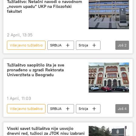
Tužilaštvo: Netačni navodi o navodnom
„novom upadu“ UKP na Filozofski
fakultet
2 April, 13:35
Više javno tužilaštvo
SRBIJA
Srbija
Još
2
Srbija – politika
ukp
Tužilaštvo saopštilo šta je sve
pronađeno u zgradi Rektorata
Univerziteta u Beogradu
1 April, 11:03
Više javno tužilaštvo
SRBIJA
Srbija
Još
4
Srbija – politika
Društvo
Srbija – društvo
Visoki savet tužilaštva nije usvojio
dnevni red, tužioci za JTOK nisu izabrani
Rektorat Beogradskog univerziteta