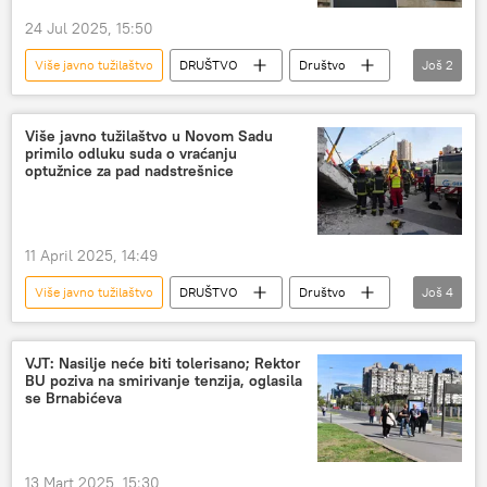
24 Jul 2025, 15:50
Više javno tužilaštvo
DRUŠTVO
Društvo
Još
2
Srbija – društvo
optužnica
Više javno tužilaštvo u Novom Sadu
primilo odluku suda o vraćanju
optužnice za pad nadstrešnice
11 April 2025, 14:49
Više javno tužilaštvo
DRUŠTVO
Društvo
Još
4
Srbija – društvo
Novi Sad
železnička stanica
nadstrešnica
VJT: Nasilje neće biti tolerisano; Rektor
BU poziva na smirivanje tenzija, oglasila
se Brnabićeva
13 Mart 2025, 15:30