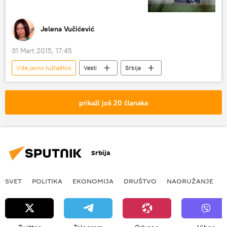
Jelena Vučićević
31 Mart 2015, 17:45
Više javno tužilaštvo
Vesti
Srbija
prikaži još 20 članaka
Srbija
SVET
POLITIKA
EKONOMIJA
DRUŠTVO
NAORUŽANJE