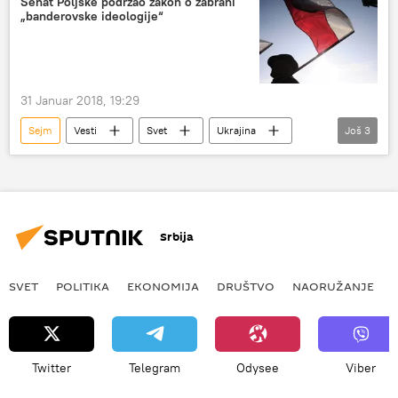
Senat Poljske podržao zakon o zabrani
„banderovske ideologije“
31 Januar 2018, 19:29
Sejm
Vesti
Svet
Ukrajina
Još
3
Poljska
banderovska ideologija
Evropa
Srbija
SVET
POLITIKA
EKONOMIJA
DRUŠTVO
NAORUŽANJE
Twitter
Telegram
Odysee
Viber