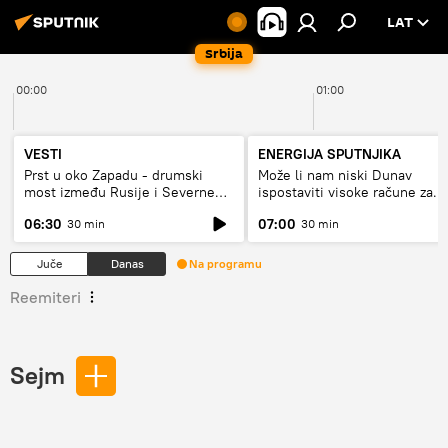
LAT
Srbija
00:00
01:00
VESTI
ENERGIJA SPUTNJIKA
Prst u oko Zapadu - drumski
Može li nam niski Dunav
most između Rusije i Severne
ispostaviti visoke račune za
Koreje
struju, ili restrikcije
06:30
07:00
30 min
30 min
Juče
Danas
Na programu
Reemiteri
Sejm