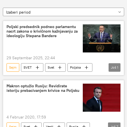
Izaberi period
Poljski predsednik podneo parlamentu
nacrt zakona o krivičnom kažnjavanju za
ideologiju Stepana Bandere
29 Septembar 2025, 22:44
Sejm
SVET
Svet
Poljska
Još
1
Stepan Bandera
Makron optužio Rusiju: Revidirate
istoriju prebacivanjem krivice na Poljsku
4 Februar 2020, 17:59
Sejm
Svet
Vesti
Rusija
Još
7