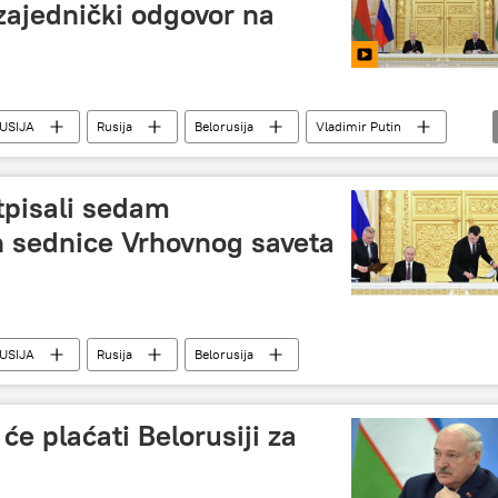
ajednički odgovor na
USIJA
Rusija
Belorusija
Vladimir Putin
tpisali sedam
 sednice Vrhovnog saveta
USIJA
Rusija
Belorusija
́e plaćati Belorusiji za