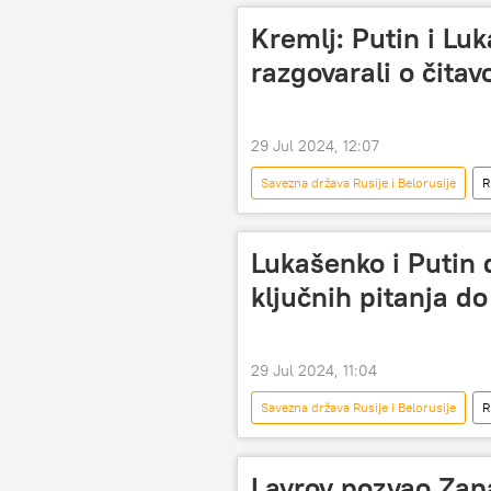
Kremlj: Putin i L
razgovarali o čita
29 Jul 2024, 12:07
Savezna država Rusije i Belorusije
R
Dmitrij Peskov
Lukašenko i Putin 
ključnih pitanja do
29 Jul 2024, 11:04
Savezna država Rusije i Belorusije
R
Aleksandar Lukašenko
Lavrov pozvao Zapa