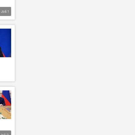
Još
1
Još
2