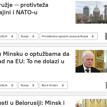
užje ─ protivteža
ajini i NATO-u
USIJA
Rusija
Ministarstvo spoljnih poslova Rusije
NATO
Ukrajina
u Minsku o optužbama da
ad na EU: To ne dolazi u
USIJA
Rusija
Boris Grizlov
ti u Belorusiji: Minsk i