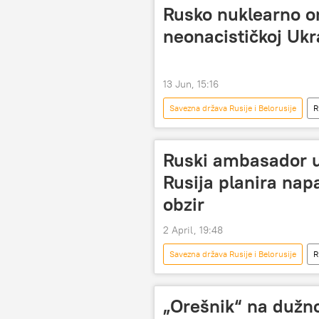
Rusko nuklearno or
neonacističkoj Ukr
13 Jun, 15:16
Savezna država Rusije i Belorusije
R
Belorusija
nuklearno oružje
Ruski ambasador 
Rusija planira nap
obzir
2 April, 19:48
Savezna država Rusije i Belorusije
R
Evropska unija (EU)
„Orešnik“ na dužnos