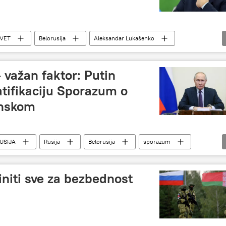
VET
Belorusija
Aleksandar Lukašenko
 važan faktor: Putin
tifikaciju Sporazum o
inskom
USIJA
Rusija
Belorusija
sporazum
Vjačeslav Volodin
činiti sve za bezbednost