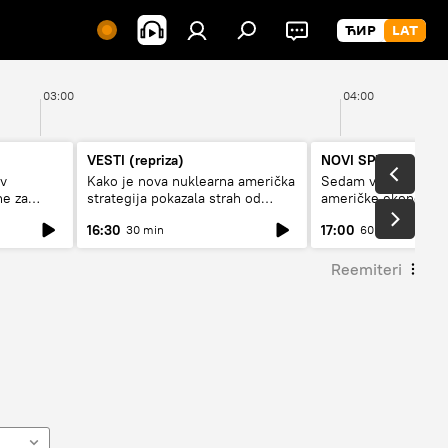
03:00
04:00
VESTI (repriza)
NOVI SPUTNJIK P
av
Kako je nova nuklearna američka
Sedam veličanstven
ne za
strategija pokazala strah od
američke ekonomij
Rusije?
16:30
17:00
30 min
60 min
Reemiteri