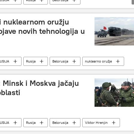
ir Putin
pi nuklearnom oružju
jave novih tehnologija u
USIJA
Rusija
Belorusija
nuklearno oružje
: Minsk i Moskva jačaju
blasti
USIJA
Rusija
Belorusija
Viktor Hrenjin