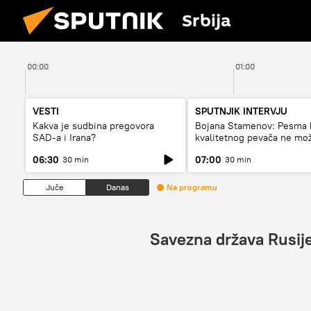
Srbija
00:00
01:00
VESTI
SPUTNJIK INTERVJU
Kakva je sudbina pregovora
Bojana Stamenov: Pesma 
SAD-a i Irana?
kvalitetnog pevača ne mo
dugo da živi
06:30
07:00
30 min
30 min
Juče
Danas
Na programu
Savezna država Rusije