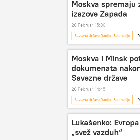
Moskva spremaju z
izazove Zapada
26 Februar, 15:36
Savezna država Rusije i Belorusije
R
Aleksandar Lukašenko
Moskva i Minsk po
dokumenata nakon
Savezne države
26 Februar, 14:45
Savezna država Rusije i Belorusije
R
Lukašenko: Evropa c
„svež vazduh“