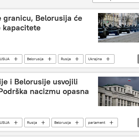
granicu, Belorusija će
e kapacitete
USIJA
Belorusija
Rusija
Ukrajina
esti
e i Belorusije usvojili
: Podrška nacizmu opasna
USIJA
Rusija
Belorusija
parlament