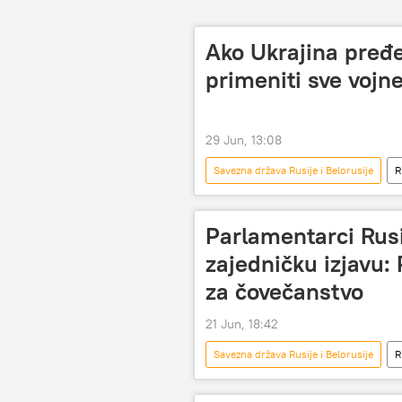
Ako Ukrajina pređe 
primeniti sve vojn
29 Jun, 13:08
Savezna država Rusije i Belorusije
R
Specijalna vojna operacija u Ukrajini – v
Parlamentarci Rusij
zajedničku izjavu
za čovečanstvo
21 Jun, 18:42
Savezna država Rusije i Belorusije
R
nacizam