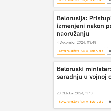
Aleksandar Lukašenko
Vladim
Belorusija: Pristu
izmenjeni nakon po
naoružanju
4 Decembar 2024, 09:48
Savezna država Rusije i Belorusije
R
Beloruski ministar
saradnju u vojnoj o
23 Oktobar 2024, 11:43
Savezna država Rusije i Belorusije
R