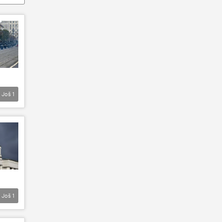
Još
1
Još
1