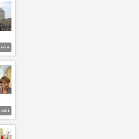
Još
4
Još
1