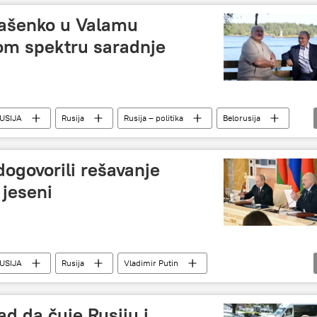
ukašenko u Valamu
vom spektru saradnje
USIJA
Rusija
Rusija – politika
Belorusija
dogovorili rešavanje
 jeseni
USIJA
Rusija
Vladimir Putin
d da čuje Rusiju i