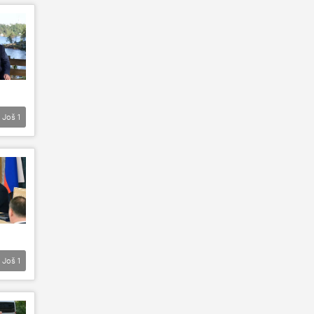
Još
1
Još
1