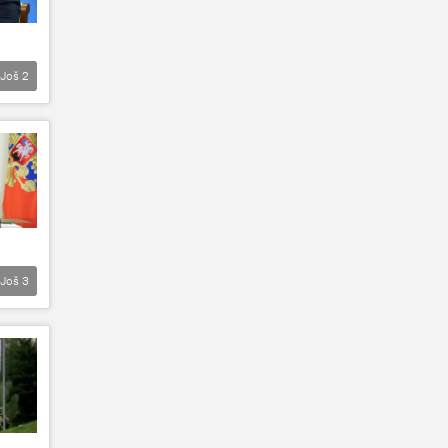
Još
2
Još
3