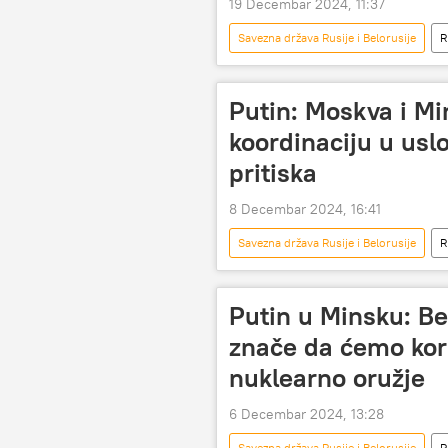
19 Decembar 2024, 11:37
Savezna država Rusije i Belorusije
R
Vladimir Putin
Putin: Moskva i Mi
koordinaciju u us
pritiska
8 Decembar 2024, 16:41
Savezna država Rusije i Belorusije
R
Putin u Minsku: B
znače da ćemo kori
nuklearno oružje
6 Decembar 2024, 13:28
Savezna država Rusije i Belorusije
R