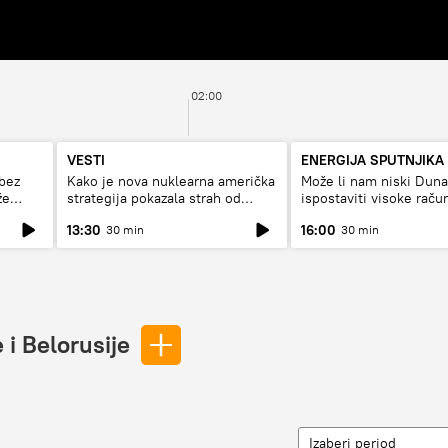
02:00
VESTI
ENERGIJA SPUTNJIKA
bez
Kako je nova nuklearna američka
Može li nam niski Dun
že
strategija pokazala strah od
ispostaviti visoke raču
Rusije?
struju, ili restrikcije
13:30
16:00
30 min
30 min
 i Belorusije
Izaberi period