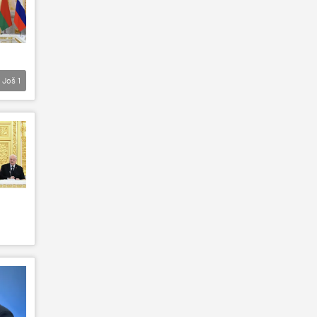
Još
1