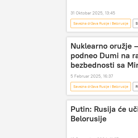
31 Oktobar 2025, 13:45
Savezna država Rusije i Belorusije
S
Evropska unija (EU)
vazduh
Nuklearno oružje –
podneo Dumi na ra
bezbednosti sa M
5 Februar 2025, 16:37
Savezna država Rusije i Belorusije
R
Vladimir Putin
ratifikacija
Putin: Rusija će u
Belorusije