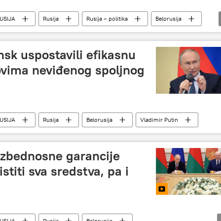
USIJA
Rusija
Rusija – politika
Belorusija
nsk uspostavili efikasnu
lovima neviđenog spoljnog
USIJA
Rusija
Belorusija
Vladimir Putin
ezbednosne garancije
stiti sva sredstva, pa i
USIJA
Rusija
Belorusija