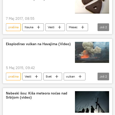
7 Maj 2017, 08:55
prašina
Nauka
Vesti
Mesec
Još
2
kuće
Sunce
Eksplodirao vulkan na Havajima (Video)
5 Maj 2015, 09:42
prašina
Vesti
Svet
vulkan
Još
2
erupcija
lava
Nebeski šou: Kiša meteora noćas nad
Srbijom (video)