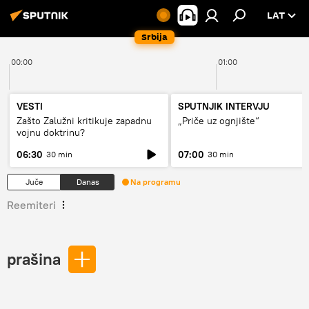
LAT
Srbija
00:00
01:00
VESTI
SPUTNJIK INTERVJU
Zašto Zalužni kritikuje zapadnu
„Priče uz ognjište“
vojnu doktrinu?
06:30
07:00
30 min
30 min
Juče
Danas
Na programu
Reemiteri
prašina