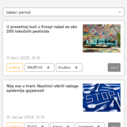
Izaberi period
U prosečnoj kući u Evropi nalazi se oko
200 toksičnih pesticida
11 April 2025, 14:15
prašina
DRUŠTVO
Društvo
Još
2
pesticidi
kuća
Nije sve u hrani: Naučnici otkrili razloge
epidemije gojaznosti
15 Januar 2024, 21:10
prašina
ŽIVOT
Nauka
gojaznost
Još
7