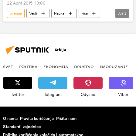
22 April 2015, 19:00
prašina
Vesti
Nauka
kiša
Još
2
kometa
meteor
Srbija
SVET
POLITIKA
EKONOMIJA
DRUŠTVO
NAORUŽANJE
Twitter
Telegram
Odysee
Viber
O nama
Pravila korišćenja
Pišite nam
Standardi zajednice
Politika korišćenja kolačića i automatskog