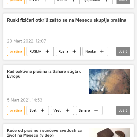
Život
Zdravlje
plastika
dijeta
hrana
mršavljenje
Ruski fizičari otkrili zašto se na Mesecu skuplja prašina
zagađenje
20 Mart 2022, 12:07
prašina
RUSIJA
Rusija
Nauka
Još
5
Mesec
fizičar
Magazin
Svemir
Mars
Radioaktivna prašina iz Sahare stigla u
Evropu
5 Mart 2021, 14:53
prašina
Svet
Vesti
Sahara
Još
3
Francuska
oluja
radioaktivnost
Kuće od prašine i sunčeve svetlosti za
život na Mesecu (video)