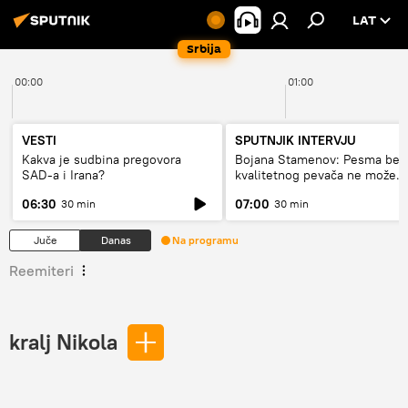
LAT
Srbija
00:00
01:00
VESTI
SPUTNJIK INTERVJU
Kakva je sudbina pregovora
Bojana Stamenov: Pesma bez
SAD-a i Irana?
kvalitetnog pevača ne može
dugo da živi
06:30
07:00
30 min
30 min
Juče
Danas
Na programu
Reemiteri
kralj Nikola