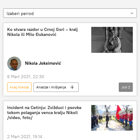
Izaberi period
Ko stvara razdor u Crnoj Gori – kralj
Nikola ili Milo Đukanović
Nikola Joksimović
6 Mart 2021, 22:30
kralj Nikola
Analize i mišljenja
Još
2
Komentari i Analitika
Crna Gora
Incident na Cetinju: Zvižduci i psovke
tokom polaganja venca kralju Nikoli
/video, foto/
2 Mart 2021, 19:14