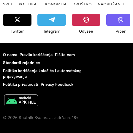
SVET
POLITIKA
EKONOMIJA
DRUŠTVO
NAORUŽANJE
Twitter
Telegram
Odysee
Viber
O nama
Pravila korišćenja
Pišite nam
Standardi zajednice
Politika korišćenja kolačića i automatskog
prijavljivanja
Politika privatnosti
Privacy Feedback
© 2026 Sputnik Sva prava zadržana. 18+