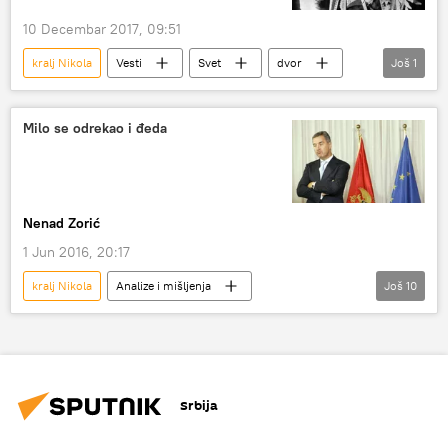
10 Decembar 2017, 09:51
kralj Nikola
Vesti
Svet
dvor
Još
1
Region
Milo se odrekao i đeda
Nenad Zorić
1 Jun 2016, 20:17
kralj Nikola
Analize i mišljenja
Još
10
Komentari i Analitika
Crna Gora
Mojkovačka bitka
Mojkovac
serdar Janko
kraljevina Crna Gora
Srbija
Dubrovnik 1991
posipanje pepelom
novi identitet
Glas Crnogorca