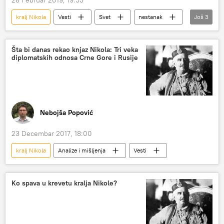
28 Februar 2019, 19:53
kralj Nikola
Vesti
Svet
nestanak
Još
3
nakit
burma
Region
Šta bi danas rekao knjaz Nikola: Tri veka
diplomatskih odnosa Crne Gore i Rusije
Nebojša Popović
23 Decembar 2017, 18:00
kralj Nikola
Analize i mišljenja
Vesti
Ko spava u krevetu kralja Nikole?