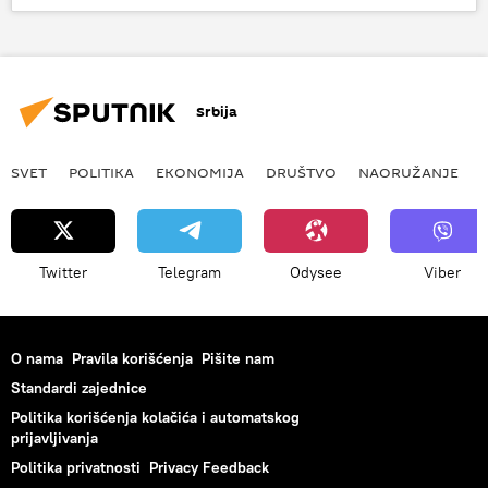
veto
Srebrenica
Srbija
SVET
POLITIKA
EKONOMIJA
DRUŠTVO
NAORUŽANJE
Twitter
Telegram
Odysee
Viber
O nama
Pravila korišćenja
Pišite nam
Standardi zajednice
Politika korišćenja kolačića i automatskog
prijavljivanja
Politika privatnosti
Privacy Feedback