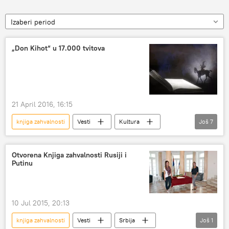
Izaberi period
„Don Kihot“ u 17.000 tvitova
21 April 2016, 16:15
knjiga zahvalnosti
Vesti
Kultura
Još
7
Španija
Barselona
Migel de Servantes
Tviter
tvitovanje
Otvorena Knjiga zahvalnosti Rusiji i
Putinu
Don Kihot
literatura
10 Jul 2015, 20:13
knjiga zahvalnosti
Vesti
Srbija
Još
1