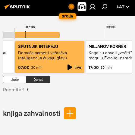
LAT
Srbija
07:06
08:00
SPUTNJIK INTERVJU
MILJANOV KORNER
alnu
Domaća pamet i veštačka
Koga su doveli „večiti“ i
inteligencija čuvaju glavu
mogu u Evroligi naredn
live
07:00
17:00
30 min
60 min
Juče
Danas
Reemiteri
knjiga zahvalnosti