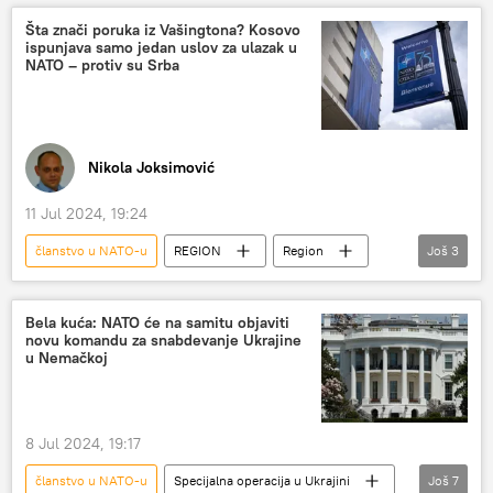
Robert Fico
Ukrajina
Šta znači poruka iz Vašingtona? Kosovo
ispunjava samo jedan uslov za ulazak u
Evropska unija (EU)
pregovori
NATO – protiv su Srba
Nikola Joksimović
11 Jul 2024, 19:24
članstvo u NATO-u
REGION
Region
Još
3
Region – politika
NATO
Kosovo i Metohija (KiM)
Bela kuća: NATO će na samitu objaviti
novu komandu za snabdevanje Ukrajine
u Nemačkoj
8 Jul 2024, 19:17
članstvo u NATO-u
Specijalna operacija u Ukrajini
Još
7