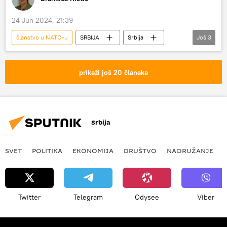
24 Jun 2024, 21:39
članstvo u NATO-u
SRBIJA
Srbija
Još
3
Srbija – politika
Kosovo i Metohija (KiM)
NATO
prikaži još 20 članaka
Srbija
SVET
POLITIKA
EKONOMIJA
DRUŠTVO
NAORUŽANJE
Twitter
Telegram
Odysee
Viber