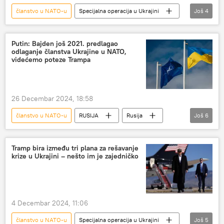
članstvo u NATO-u
Specijalna operacija u Ukrajini
Još
4
Specijalna vojna operacija u Ukrajini – vesti
Ukrajina
NATO
Vladimir Zelenski
Putin: Bajden još 2021. predlagao
odlaganje članstva Ukrajine u NATO,
videćemo poteze Trampa
26 Decembar 2024, 18:58
članstvo u NATO-u
RUSIJA
Rusija
Još
6
Specijalna vojna operacija u Ukrajini – vesti
Ukrajina
članstvo
NATO
Tramp bira između tri plana za rešavanje
krize u Ukrajini – nešto im je zajedničko
Džozef Bajden
Vladimir Putin
4 Decembar 2024, 11:06
članstvo u NATO-u
Specijalna operacija u Ukrajini
Još
5