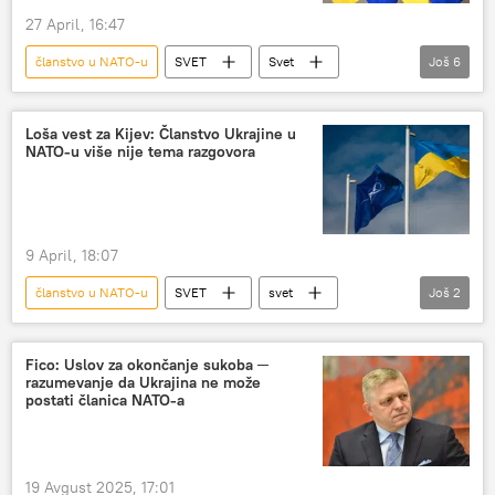
27 April, 16:47
članstvo u NATO-u
SVET
Svet
Još
6
Evropska unija (EU)
Ukrajina
članstvo
članstvo u EU
Loša vest za Kijev: Članstvo Ukrajine u
NATO-u više nije tema razgovora
pridruživanje EU
NATO
9 April, 18:07
članstvo u NATO-u
SVET
svet
Još
2
NATO
Ukrajina
Fico: Uslov za okončanje sukoba ─
razumevanje da Ukrajina ne može
postati članica NATO-a
19 Avgust 2025, 17:01