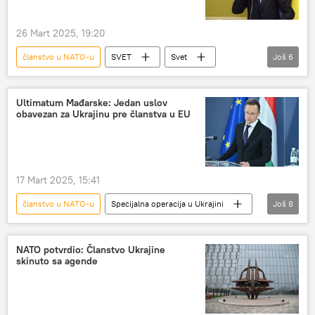
NATO – vojska i naoružanje
26 Mart 2025, 19:20
članstvo u NATO-u
SVET
Svet
Još
6
NATO
Specijalna vojna operacija u Ukrajini – vesti
Ultimatum Mađarske: Jedan uslov
obavezan za Ukrajinu pre članstva u EU
pregovori
Rusija
SAD
Mark Rute
17 Mart 2025, 15:41
članstvo u NATO-u
Specijalna operacija u Ukrajini
Još
8
Specijalna vojna operacija u Ukrajini – vesti
Ukrajina
Mađarska
NATO potvrdio: Članstvo Ukrajine
skinuto sa agende
Evropska unija (EU)
članstvo u EU
uslov
ultimatum
Peter Sijarto