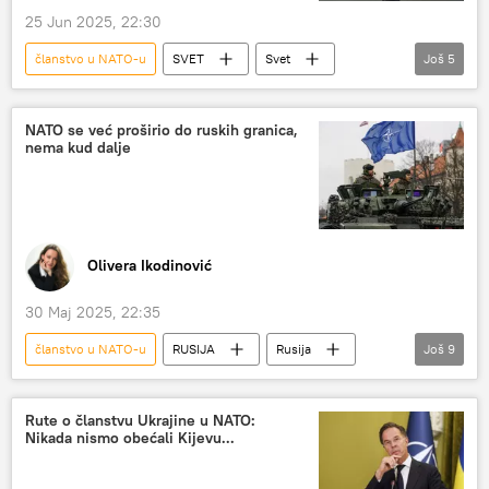
25 Jun 2025, 22:30
članstvo u NATO-u
SVET
Svet
Još
5
Evropska unija (EU)
NATO
Mađarska
Ukrajina
Viktor Orban
NATO se već proširio do ruskih granica,
nema kud dalje
Olivera Ikodinović
30 Maj 2025, 22:35
članstvo u NATO-u
RUSIJA
Rusija
Još
9
Rusija – politika
Svet
Specijalna vojna operacija u Ukrajini – vesti
Rute o članstvu Ukrajine u NATO:
Nikada nismo obećali Kijevu...
Analize i mišljenja
SAD
pregovori
Kit Kelog
NATO