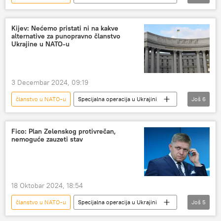
Specijalna vojna operacija u Ukrajini – vesti
Donald Tramp
plan
Ukrajina
Kijev: Nećemo pristati ni na kakve
alternative za punopravno članstvo
Rusija
Ukrajine u NATO-u
3 Decembar 2024, 09:19
članstvo u NATO-u
Specijalna operacija u Ukrajini
Još
6
Specijalna vojna operacija u Ukrajini – vesti
Ukrajina
garancije
bezbednost
Fico: Plan Zelenskog protivrečan,
nemoguće zauzeti stav
članstvo
NATO
18 Oktobar 2024, 18:54
članstvo u NATO-u
Specijalna operacija u Ukrajini
Još
5
Specijalna vojna operacija u Ukrajini – vesti