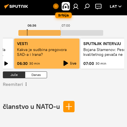
LAT
Srbija
06:36
07:00
VESTI
SPUTNJIK INTERVJU
 da
Kakva je sudbina pregovora
Bojana Stamenov: Pesm
SAD-a i Irana?
kvalitetnog pevača ne 
dugo da živi
live
06:30
07:00
30 min
30 min
Juče
Danas
Reemiteri
članstvo u NATO-u