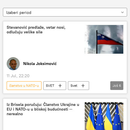
Izaberi period
Stevanović predlaže, vetar nosi,
odlučuju velike sile
Nikola Joksimović
11 Jul, 22:20
članstvo u NATO-u
SVET
Svet
Još
6
Svet – politika
Slovenija
referendum
NATO
Zoran Stevanović
neonacisti
Iz Brisela poručuju: Članstvo Ukrajine u
EU i NATO-u u bliskoj budućnosti ─
nerealno