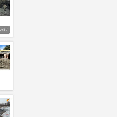
Još
2