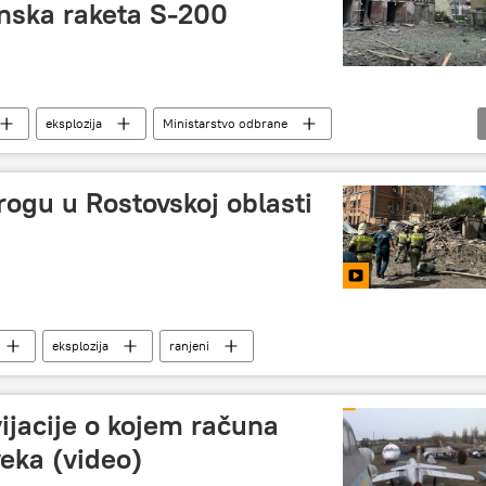
inska raketa S-200
eksplozija
Ministarstvo odbrane
Specijalna vojna operacija u Ukrajini – vesti
rogu u Rostovskoj oblasti
eksplozija
ranjeni
vijacije o kojem računa
eka (video)