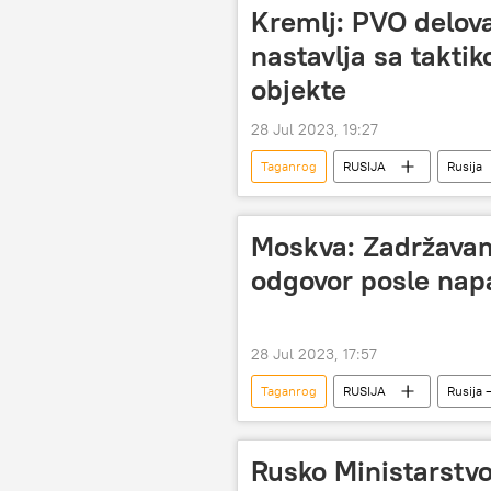
Kremlj: PVO delova
nastavlja sa takti
objekte
28 Jul 2023, 19:27
Taganrog
RUSIJA
Rusija
Moskva: Zadržavam
odgovor posle nap
28 Jul 2023, 17:57
Taganrog
RUSIJA
Rusija –
odgovor
Rusko Ministarstv