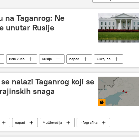
du na Taganrog: Ne
 unutar Rusije
Bela kuća
Rusija
napad
Ukrajina
e nalazi Taganrog koji se
rajinskih snaga
napad
Multimedija
Infografika