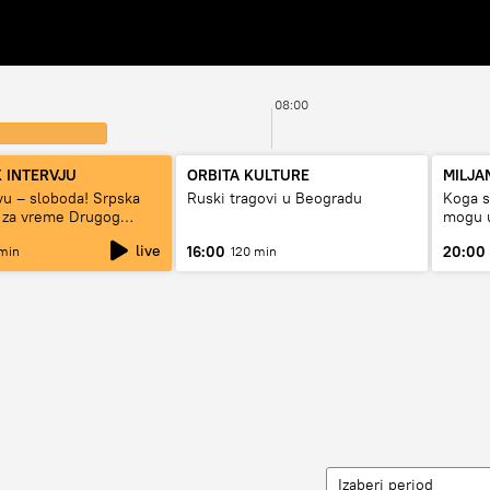
08:00
 INTERVJU
ORBITA KULTURE
MILJA
tvu – sloboda! Srpska
Ruski tragovi u Beogradu
Koga su
 za vreme Drugog
mogu u
rata“
live
16:00
20:00
min
120 min
Izaberi period