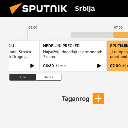
Srbija
06:00
07:00
NTERVJU
NEDELJNI PREGLED
SPUTNJIK
– sloboda! Srpska
Najvažniji događaji iz prethodnih
„I u rops
 vreme Drugog
7 dana
umetnost
a“
svetskog 
06:30
07:00
30 min
30 
Juče
Danas
Taganrog