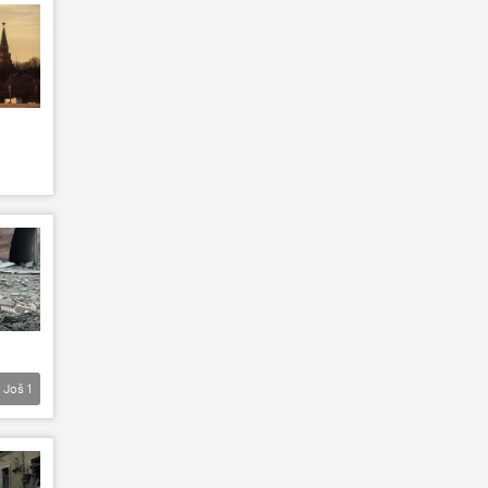
Još
1