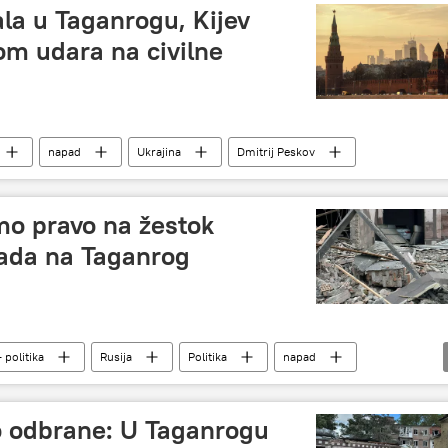
la u Taganrogu, Kijev
kom udara na civilne
napad
Ukrajina
Dmitrij Peskov
o pravo na žestok
ada na Taganrog
 politika
Rusija
Politika
napad
o odbrane: U Taganrogu