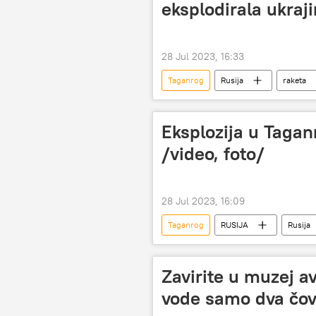
eksplodirala ukraj
28 Jul 2023, 16:33
Taganrog
Rusija
raketa
Specijalna operacija u Ukrajini
Eksplozija u Tagan
/video, foto/
28 Jul 2023, 16:09
Taganrog
RUSIJA
Rusija
Zavirite u muzej a
vode samo dva čov