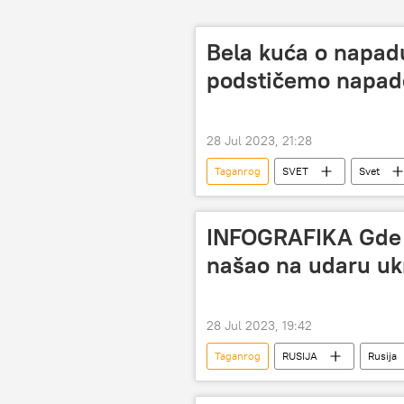
Bela kuća o napa
podstičemo napade
28 Jul 2023, 21:28
Taganrog
SVET
Svet
INFOGRAFIKA Gde s
našao na udaru uk
28 Jul 2023, 19:42
Taganrog
RUSIJA
Rusija