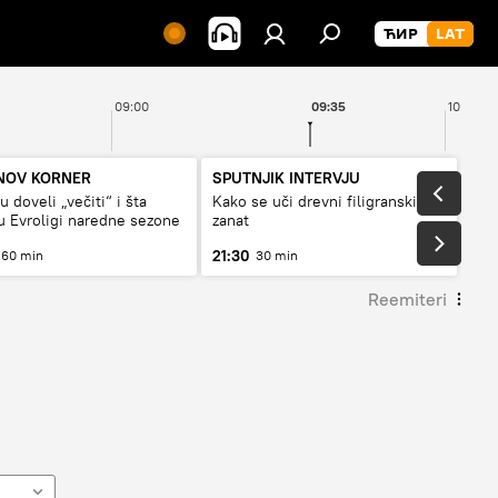
09:00
09:35
10:00
NOV KORNER
SPUTNJIK INTERVJU
 doveli „večiti“ i šta
Kako se uči drevni filigranski
 Evroligi naredne sezone
zanat
21:30
60 min
30 min
Reemiteri