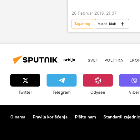
28 Februar 2019, 21:07
Taganrog
Video-klub
Srbija
SVET
POLITIKA
EKO
Twitter
Telegram
Odysee
Viber
O nama
Pravila korišćenja
Pišite nam
Standardi zajedni