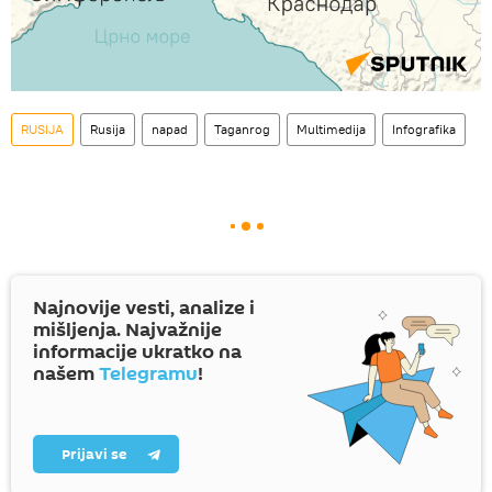
RUSIJA
Rusija
napad
Taganrog
Multimedija
Infografika
Najnovije vesti, analize i
mišljenja. Najvažnije
informacije ukratko na
našem
Telegramu
!
Prijavi se