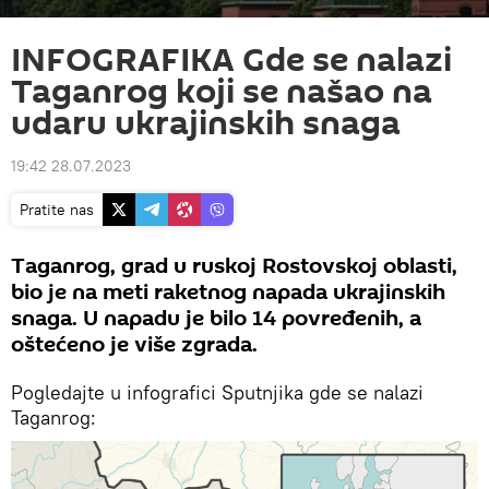
INFOGRAFIKA Gde se nalazi
Taganrog koji se našao na
udaru ukrajinskih snaga
19:42 28.07.2023
Pratite nas
Taganrog, grad u ruskoj Rostovskoj oblasti,
bio je na meti raketnog napada ukrajinskih
snaga. U napadu je bilo 14 povređenih, a
oštećeno je više zgrada.
Pogledajte u infografici Sputnjika gde se nalazi
Taganrog: