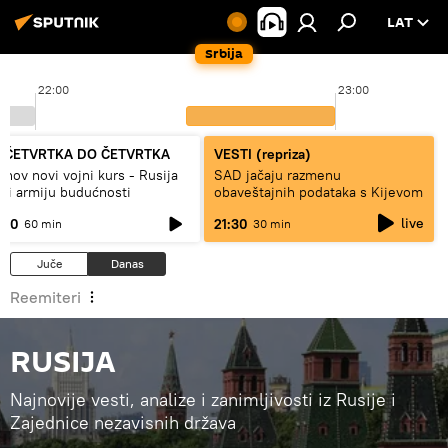
LAT
Srbija
22:00
23:00
 ČETVRTKA DO ČETVRTKA
VESTI (repriza)
inov novi vojni kurs - Rusija
SAD jačaju razmenu
di armiju budućnosti
obaveštajnih podataka s Kijevom
live
:00
21:30
60 min
30 min
Juče
Danas
Reemiteri
RUSIJA
Najnovije vesti, analize i zanimljivosti iz Rusije i
Zajednice nezavisnih država