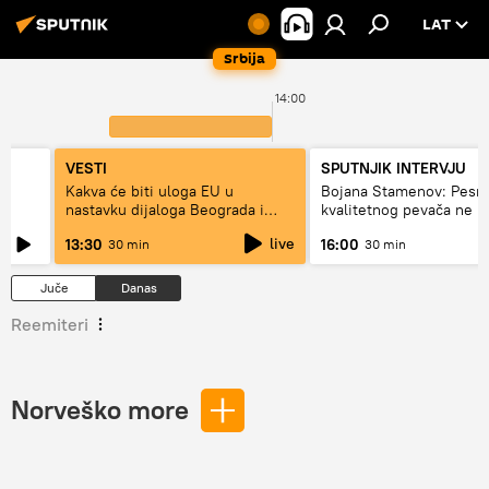
LAT
Srbija
14:00
VESTI
SPUTNJIK INTERVJU
Kakva će biti uloga EU u
Bojana Stamenov: Pesm
nastavku dijaloga Beograda i
kvalitetnog pevača ne 
Prištine?
dugo da živi
live
13:30
16:00
30 min
30 min
Juče
Danas
Reemiteri
Norveško more