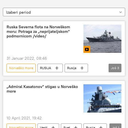
Izaberi period
Ruska Severna flota na Norveškom
moru: Potraga za „neprijateljskom“
podmornicom /video/
31 Januar 2022, 08:46
Norveško more
RUSIJA
Rusija
Još
3
Severna flota
podmornice
Rusija – vojska i naoružanje
„Admiral Kasatonov“ stigao u Norveško
more
10 April 2021, 19:42
Norveško more
Vesti
Svet
Rusija
Još
1