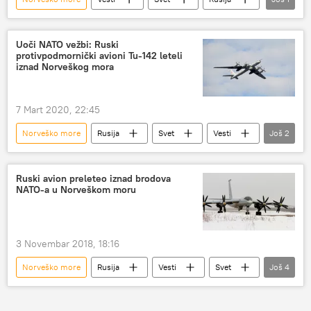
fregata
Uoči NATO vežbi: Ruski
protivpodmornički avioni Tu-142 leteli
iznad Norveškog mora
7 Mart 2020, 22:45
Norveško more
Rusija
Svet
Vesti
Još
2
Tu-142
Atlantski okean
Ruski avion preleteo iznad brodova
NATO-a u Norveškom moru
3 Novembar 2018, 18:16
Norveško more
Rusija
Vesti
Svet
Još
4
Norveška
NATO
Tu-142
Evropa