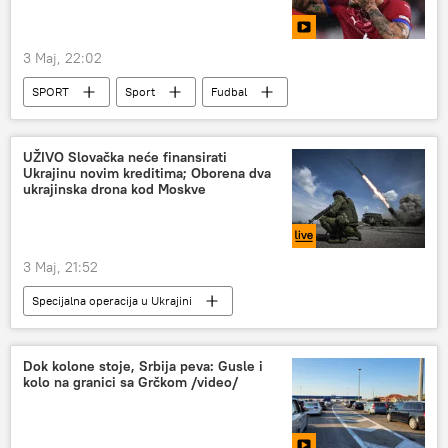
3 Maj, 22:02
SPORT
Sport
Fudbal
UŽIVO Slovačka neće finansirati
Ukrajinu novim kreditima; Oborena dva
ukrajinska drona kod Moskve
3 Maj, 21:52
Specijalna operacija u Ukrajini
Specijalna vojna operacija u Ukrajini – vesti
Specijalna vojna operacija u Ukrajini – uživo
Dok kolone stoje, Srbija peva: Gusle i
kolo na granici sa Grčkom /video/
Rusija
Ukrajina