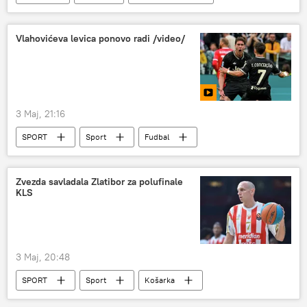
Vlahovićeva levica ponovo radi /video/
3 Maj, 21:16
SPORT
Sport
Fudbal
Dušan Vlahović
Zvezda savladala Zlatibor za polufinale
KLS
3 Maj, 20:48
SPORT
Sport
Košarka
Košarkaška liga Srbije (KLS)