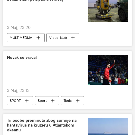
3 Maj, 23:20
MULTIMEDIJA
Video-klub
Novak se vraća!
3 Maj, 23:13
SPORT
Sport
Tenis
Novak Đoković
Tri osobe preminule zbog sumnje na
hantavirus na kruzeru u Atlantskom
okeanu