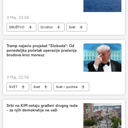
3 Maj, 23:06
DRUŠTVO
Društvo
Svet
Tramp najavio projekat "Sloboda": Od
ponedeljka početak operacije praćenja
brodova kroz moreuz
3 Maj, 22:54
SVET
Svet
Svet – politika
SAD
Donald Tramp
Iran
Ormuski moreuz
Srbi na KiM ostaju građani drugog reda
- za njih demokratija ne važi