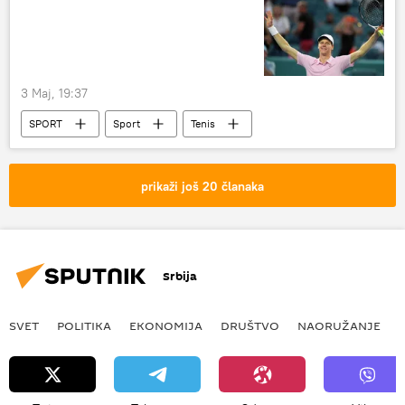
3 Maj, 19:37
SPORT
Sport
Tenis
Aleksander Zverev
Janik Siner
prikaži još 20 članaka
Srbija
SVET
POLITIKA
EKONOMIJA
DRUŠTVO
NAORUŽANJE