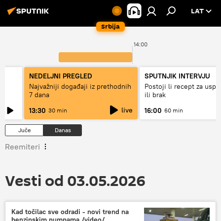
LAT
Srbija
14:00
NEDELJNI PREGLED
SPUTNJIK INTERVJU
Najvažniji događaji iz prethodnih
Postoji li recept za usp
7 dana
ili brak
live
13:30
16:00
30 min
60 min
Juče
Danas
Reemiteri
Vesti od 03.05.2026
Kad točilac sve odradi - novi trend na
benzinskim pumpama /video/