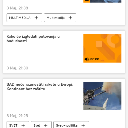
3 Maj, 21:38
MULTIMEDIJA
Multimedija
Video-klub
Kako će izgledati putovanja u
budućnosti
30:00
3 Maj, 21:30
SAD neće razmestiti rakete u Evropi:
Kontinent bez zaštite
3 Maj, 21:25
SVET
Svet
Svet – politika