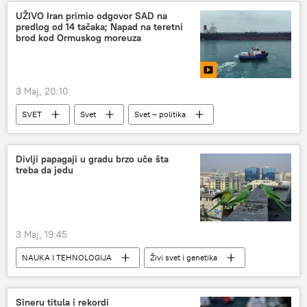
UŽIVO Iran primio odgovor SAD na
predlog od 14 tačaka; Napad na teretni
brod kod Ormuskog moreuza
3 Maj, 20:10
SVET
Svet
Svet – politika
Sukob na Bliskom istoku
SAD
Iran
Izrael
Liban
Divlji papagaji u gradu brzo uče šta
treba da jedu
3 Maj, 19:45
NAUKA I TEHNOLOGIJA
Živi svet i genetika
Sineru titula i rekordi