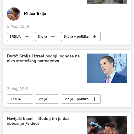
Milica Trklja
3 Maj, 22:31
SRBIJA
Srbija
Srbija – politika
Kosovo i Metohija (KiM)
Milovan Drecun
Srpska lista
Đurić: Srbija i Izrael podigli odnose na
nivo strateškog partnerstva
3 Maj, 22:11
SRBIJA
Srbija
Srbija – politika
Izrael
Marko Đurić
Navijači besni – Gudelj im je dao
obećanje /video/