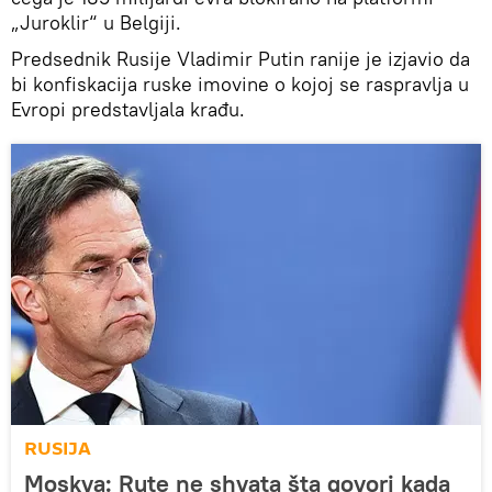
„Juroklir“ u Belgiji.
Predsednik Rusije Vladimir Putin ranije je izjavio da
bi konfiskacija ruske imovine o kojoj se raspravlja u
Evropi predstavljala krađu.
RUSIJA
Moskva: Rute ne shvata šta govori kada