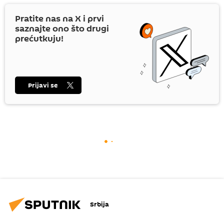
Pratite nas na
X
i prvi
saznajte ono što drugi
prećutkuju!
Prijavi se
Srbija