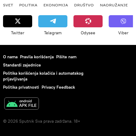
SVET
POLITIKA
EKONOMIJA
DRUŠTVO
NAORUŽANJE
Twitter
Telegram
Odysee
Viber
O nama
Pravila korišćenja
Pišite nam
Standardi zajednice
Politika korišćenja kolačića i automatskog
prijavljivanja
Politika privatnosti
Privacy Feedback
© 2026 Sputnik Sva prava zadržana. 18+