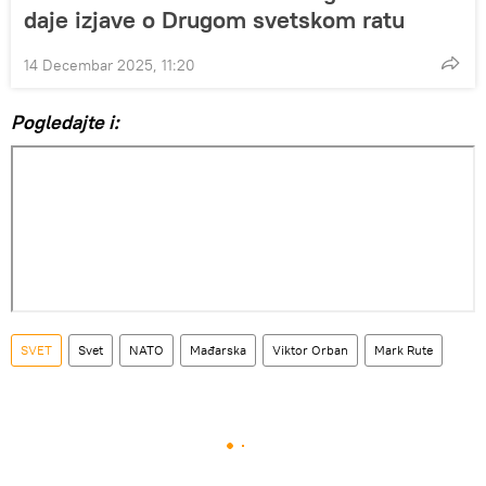
daje izjave o Drugom svetskom ratu
14 Decembar 2025, 11:20
Pogledajte i:
SVET
Svet
NATO
Mađarska
Viktor Orban
Mark Rute