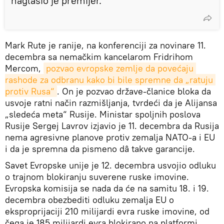
naglasio je premijer.
Mark Rute je ranije, na konferenciji za novinare 11.
decembra sa nemačkim kancelarom Fridrihom
Mercom,
pozvao evropske zemlje da povećaju 
rashode za odbranu kako bi bile spremne da „ratuju 
protiv Rusa“
. On je pozvao države-članice bloka da
usvoje ratni način razmišljanja, tvrdeći da je Alijansa
„sledeća meta“ Rusije. Ministar spoljnih poslova
Rusije Sergej Lavrov izjavio je 11. decembra da Rusija
nema agresivne planove protiv zemalja NATO-a i EU
i da je spremna da pismeno dâ takve garancije.
Savet Evropske unije je 12. decembra usvojio odluku
o trajnom blokiranju suverene ruske imovine.
Evropska komisija se nada da će na samitu 18. i 19.
decembra obezbediti odluku zemalja EU o
eksproprijaciji 210 milijardi evra ruske imovine, od
čega je 185 milijardi evra blokirano na platformi