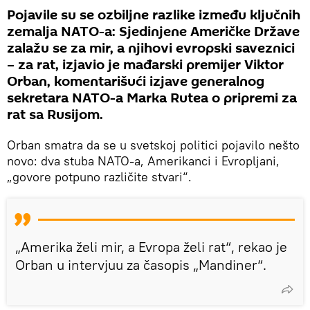
Pojavile su se ozbiljne razlike između ključnih
zemalja NATO-a: Sjedinjene Američke Države
zalažu se za mir, a njihovi evropski saveznici
– za rat, izjavio je mađarski premijer Viktor
Orban, komentarišući izjave generalnog
sekretara NATO-a Marka Rutea o pripremi za
rat sa Rusijom.
Orban smatra da se u svetskoj politici pojavilo nešto
novo: dva stuba NATO-a, Amerikanci i Evropljani,
„govore potpuno različite stvari“.
„Amerika želi mir, a Evropa želi rat“, rekao je
Orban u intervjuu za časopis „Mandiner“.