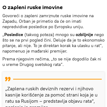
O zapleni ruske imovine
Govoreći o zapleni zamrznute ruske imovine na
Zapadu, Orban je primetio da će on imati
nepredvidive posledice po Evropsku uniju.
„
Posledice
(takvog poteza) mnogo su
ozbiljnije
nego
što se na prvi pogled čini. Deluje da je to ekonomsko
pitanje, ali nije. To je direktan korak ka ulasku u rat“,
napomenuo je mađarski premijer.
Prema njegovim rečima, „to se nije dogodilo čak ni
u vreme Drugog svetskog rata“.
„Zaplena ruskih deviznih rezervi i njihovo
kasnije korišćenje za pomoć strani koja je u
ratu sa Rusijom – predstavlja objavu rata“,