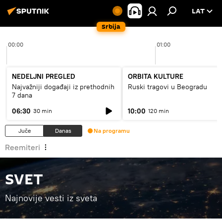
LAT
Srbija
00:00
01:00
NEDELJNI PREGLED
ORBITA KULTURE
Najvažniji događaji iz prethodnih
Ruski tragovi u Beogradu
7 dana
06:30
10:00
30 min
120 min
Juče
Danas
Na programu
Reemiteri
SVET
Najnovije vesti iz sveta