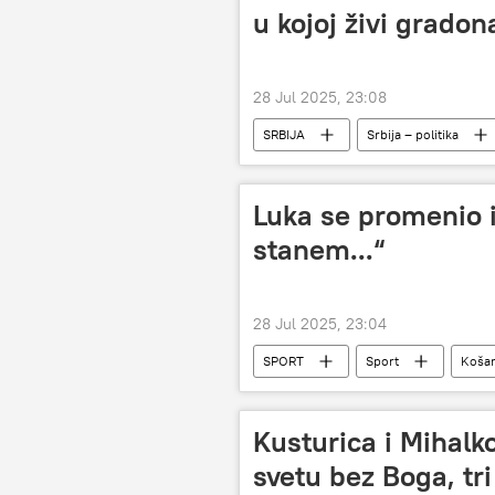
u kojoj živi gradon
28 Jul 2025, 23:08
SRBIJA
Srbija – politika
Luka se promenio 
stanem...“
28 Jul 2025, 23:04
SPORT
Sport
Koša
Kusturica i Mihalk
svetu bez Boga, tri