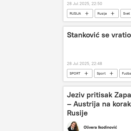
28 Jul 2025, 22:50
RUSIJA
Rusija
Svet
Aleksandar Gruško
Stanković se vrati
28 Jul 2025, 22:48
SPORT
Sport
Fudba
Jeziv pritisak Zap
– Austrija na kora
Rusije
Olivera Ikodinović