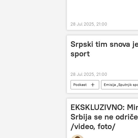
28 Jul 2025, 21:00
Srpski tim snova j
sport
28 Jul 2025, 21:00
Podkast
Emisija „Sputnjik sp
EKSKLUZIVNO: Minis
Srbija se ne odriče
/video, foto/