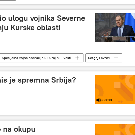
io ulogu vojnika Severne
ju Kurske oblasti
Specijalna vojna operacija u Ukrajini – vesti
Sergej Lavrov
t
oslobađanje
s je spremna Srbija?
30:00
e na okupu