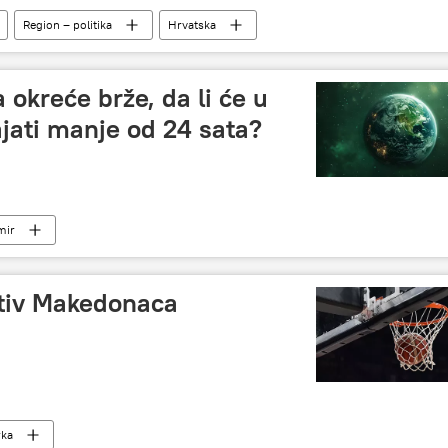
Region – politika
Hrvatska
okreće brže, da li će u
ajati manje od 24 sata?
mir
rotiv Makedonaca
rka