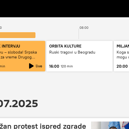
0
08:00
 INTERVJU
ORBITA KULTURE
MILJA
tvu – sloboda! Srpska
Ruski tragovi u Beogradu
Koga su
 za vreme Drugog
mogu u
rata“
live
16:00
20:00
min
120 min
07.2025
an protest ispred zgrade