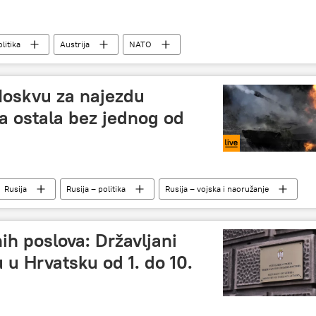
litika
Austrija
NATO
usija
Rusija – politika
Analize i mišljenja
Moskvu za najezdu
a ostala bez jednog od
Rusija
Rusija – politika
Rusija – vojska i naoružanje
acija u Ukrajini – vesti
Donbas
ih poslova: Državljani
 u Hrvatsku od 1. do 10.