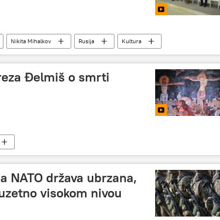
Nikita Mihalkov
Rusija
Kultura
reza Đelmiš o smrti
cija NATO država ubrzana,
izuzetno visokom nivou