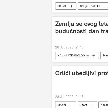
SRBIJA
Srbija – politika
Zemlja se ovog leta 
budućnosti dan tr
28 Jul 2025, 21:48
NAUKA I TEHNOLOGIJA
Sve
Orlići ubedljivi p
28 Jul 2025, 21:48
SPORT
Sport
Koša