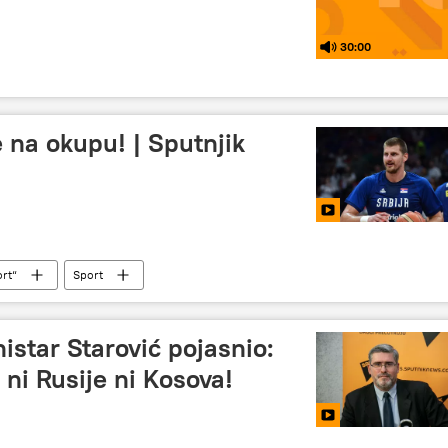
30:00
e na okupu! | Sputnjik
ort“
Sport
tar Starović pojasnio:
 ni Rusije ni Kosova!