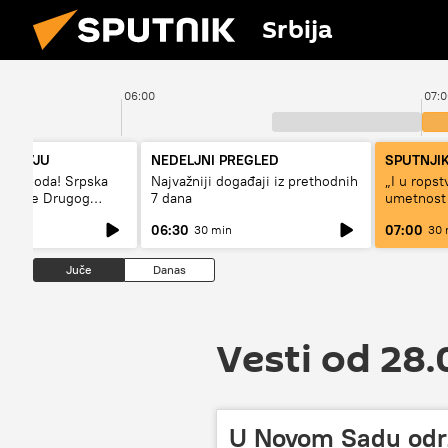
Srbija
06:00
07:0
NTERVJU
NEDELJNI PREGLED
SPUTNJIK
– sloboda! Srpska
Najvažniji događaji iz prethodnih
„I u rops
 vreme Drugog
7 dana
umetnost
a“
svetskog 
06:30
07:00
30 min
30 
Juče
Danas
Vesti od 28.
U Novom Sadu održ