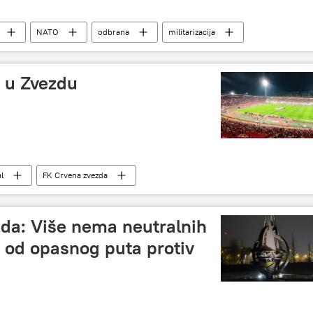
NATO
odbrana
militarizacija
o u Zvezdu
l
FK Crvena zvezda
ada: Više nema neutralnih
k od opasnog puta protiv