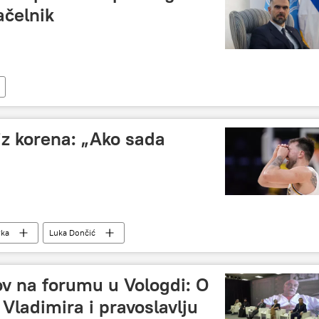
ačelnik
iz korena: „Ako sada
rka
Luka Dončić
ov na forumu u Vologdi: O
 Vladimira i pravoslavlju