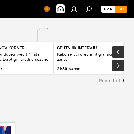
09:00
10:
NOV KORNER
SPUTNJIK INTERVJU
 doveli „večiti“ i šta
Kako se uči drevni filigranski
 Evroligi naredne sezone
zanat
21:30
60 min
30 min
Reemiteri