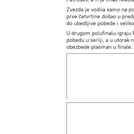
Zvezda je vodila samo na po
prve četvrtine došao u pred
do ubedljive pobede i velik
U drugom polufinalu igraju P
pobedu u seriji, a u utorak
obezbede plasman u finale.