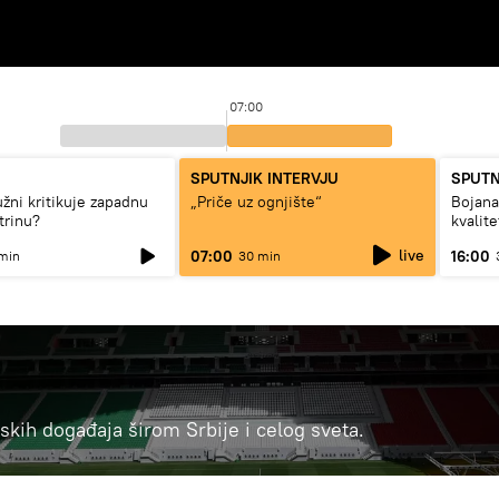
07:00
SPUTNJIK INTERVJU
SPUTN
užni kritikuje zapadnu
„Priče uz ognjište“
Bojan
trinu?
kvalit
dugo d
live
07:00
16:00
min
30 min
ortskih događaja širom Srbije i celog sveta.