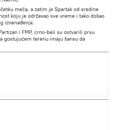
četku meča, a zatim je Spartak od sredine
nost koju je održavao sve vreme i tako došao
og iznenađenja.
artizan i FMP, crno-beli su ostvarili prvu
 na gostujućem terenu imaju šansu da