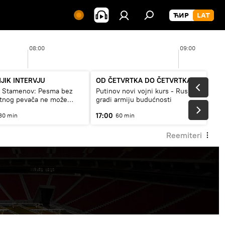
08:00
09:00
JIK INTERVJU
OD ČETVRTKA DO ČETVRTKA
a Stamenov: Pesma bez
Putinov novi vojni kurs - Rusija
etnog pevača ne može
gradi armiju budućnosti
a živi
17:00
30 min
60 min
Reemiteri