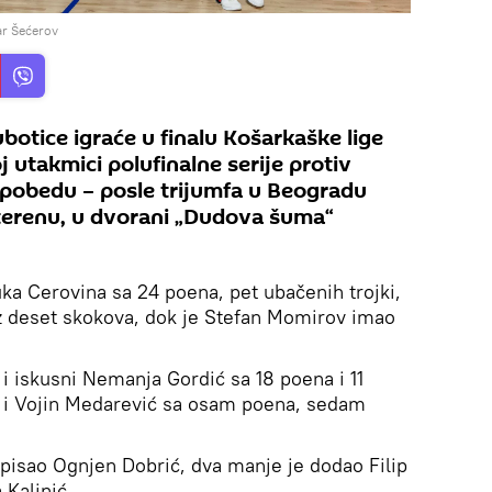
r Šećerov
botice igraće u finalu Košarkaške lige
j utakmici polufinalne serije protiv
 pobedu – posle trijumfa u Beogradu
m terenu, u dvorani „Dudova šuma“
uka Cerovina sa 24 poena, pet ubačenih trojki,
uz deset skokova, dok je Stefan Momirov imao
 i iskusni Nemanja Gordić sa 18 poena i 11
io i Vojin Medarević sa osam poena, sedam
pisao Ognjen Dobrić, dva manje je dodao Filip
Kalinić.