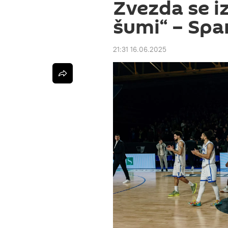
Zvezda se i
šumi“ – Spar
21:31 16.06.2025