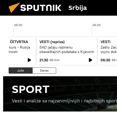
Srbija
05:00
06:00
A DO ČETVRTKA
VESTI (repriza)
VESTI
vojni kurs - Rusija
SAD jačaju razmenu
Zašto Zal
budućnosti
obaveštajnih podataka s Kijevom
vojnu dok
21:30
06:30
30 min
30 
Juče
Danas
SPORT
Vesti i analize sa najzanimljivijih i najbitnijih sp