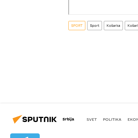
SPORT
Sport
Košarka
Košark
Srbija
SVET
POLITIKA
EKO