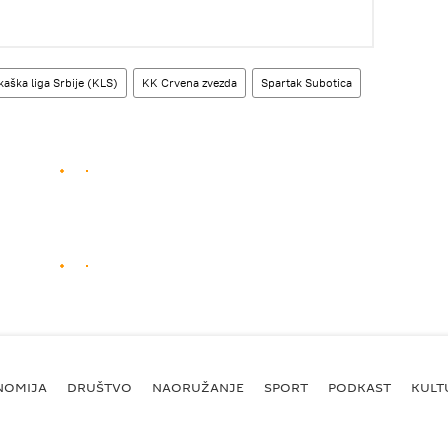
aška liga Srbije (KLS)
KK Crvena zvezda
Spartak Subotica
NOMIJA
DRUŠTVO
NAORUŽANJE
SPORT
PODKAST
KULT