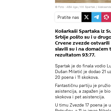
© Foto : ABA liga / KK Spartak / Aleksanda
Pratite nas
Košarkaši Spartaka iz Su
Srbije pošto su i u drugo
Crvene zvezde ostvarili
slavili su i na domaće
rezultatom 93:77.
Spartak je do finala vodio L
Dušan Miletić je dodao 21 
20 poena i 11 skokova.
Fantastičnu partiju je pružio
asistencija, a zapažen je b
skokova i pet asistencija.
U timu Zvezde 17 poena je u
Petrušev, a 11 je imao Nikola 