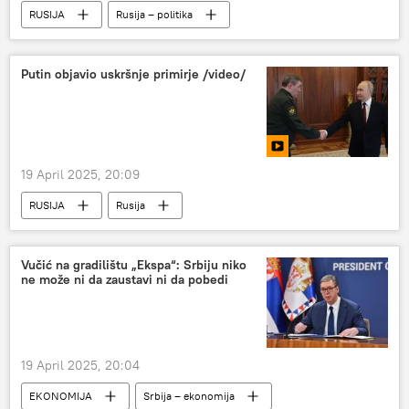
RUSIJA
Rusija – politika
Putin objavio uskršnje primirje /video/
19 April 2025, 20:09
RUSIJA
Rusija
Specijalna vojna operacija u Ukrajini – vesti
Vladimir Putin
Uskrs
primirje
Vučić na gradilištu „Ekspa“: Srbiju niko
ne može ni da zaustavi ni da pobedi
19 April 2025, 20:04
EKONOMIJA
Srbija – ekonomija