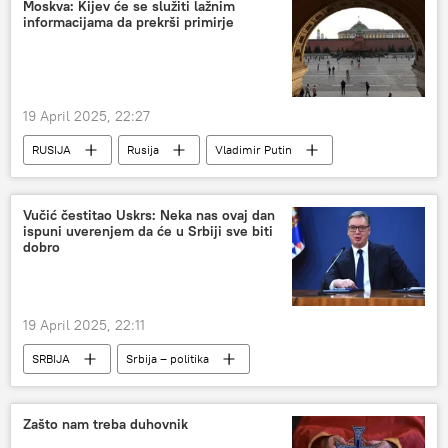
Moskva: Kijev će se služiti lažnim
informacijama da prekrši primirje
19 April 2025, 22:27
RUSIJA
Rusija
Vladimir Putin
primirje
Vladimir Zelenski
Grigorij Karasin
Vučić čestitao Uskrs: Neka nas ovaj dan
ispuni uverenjem da će u Srbiji sve biti
dobro
19 April 2025, 22:11
SRBIJA
Srbija – politika
Zašto nam treba duhovnik