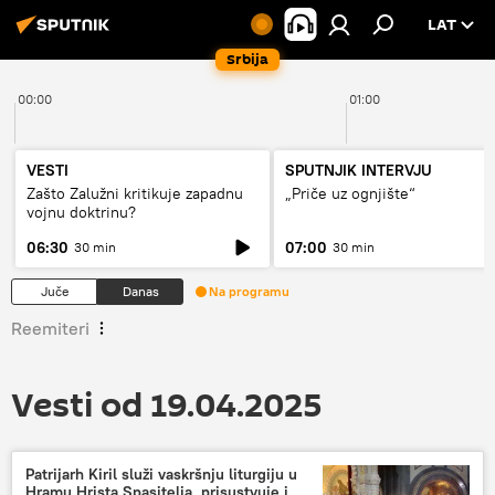
LAT
Srbija
00:00
01:00
VESTI
SPUTNJIK INTERVJU
Zašto Zalužni kritikuje zapadnu
„Priče uz ognjište“
vojnu doktrinu?
06:30
07:00
30 min
30 min
Juče
Danas
Na programu
Reemiteri
Vesti od 19.04.2025
Patrijarh Kiril služi vaskršnju liturgiju u
Hramu Hrista Spasitelja, prisustvuje i