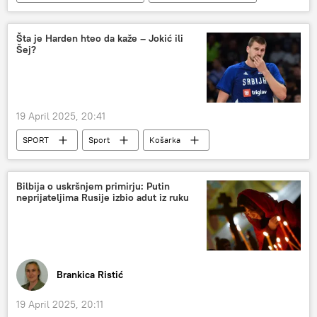
Japan
piletina
Živi svet i genetika
Društvo
Šta je Harden hteo da kaže – Jokić ili
Šej?
19 April 2025, 20:41
SPORT
Sport
Košarka
NBA u bojama Srbije
Nikola Jokić
Džejms Harden
Denver Nagets
Bilbija o uskršnjem primirju: Putin
neprijateljima Rusije izbio adut iz ruku
Brankica Ristić
19 April 2025, 20:11