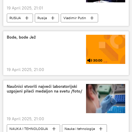
19 April 2025, 21:01
RUSIJA
Rusija
Vladimir Putin
primirje
Margarita Simonjan
Bode, bode Jež
30:00
19 April 2025, 21:00
Naučnici stvorili najveći laboratorijski
uzgojeni pileći medaljon na svetu /foto/
19 April 2025, 21:00
NAUKA I TEHNOLOGIJA
Nauka i tehnologija