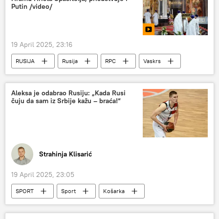
Putin /video/
19 April 2025, 23:16
RUSIJA
Rusija
RPC
Vaskrs
služba
Hram Hrista Spasitelja
Društvo
Rusija – društvo
Aleksa je odabrao Rusiju: „Kada Rusi
čuju da sam iz Srbije kažu – braća!“
Strahinja Klisarić
19 April 2025, 23:05
SPORT
Sport
Košarka