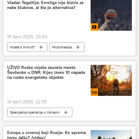
Vladan Tegeltija: Evroliga nije biznis za
naše klubove, al šta je alternativa?
19 April 2025, 23:00
Imate li minut?
Multimedija
UŽIVO Ruska vojska zauzela mesto
Ševčenko u DNR; Kijev izveo 10 napada
na ruske energetske objekte
19 April 2025, 22:55
Specijalna operacija u Ukrajini
Rusija – društvo
Rusija – politika
Rusija
Rusija – vojska i naoružanje
Evropa u crvenoj boji Rusije: Ko sprema
novu Jaltu? /video/