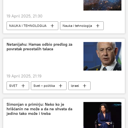
19 April 2025, 21:30
NAUKA I TEHNOLOGIJA
Nauka i tehnologija
Svemir
galaksija
Habl
teleskop
Društvo
Netanijahu: Hamas odbio predlog za
povratak preostalih talaca
19 April 2025, 21:19
SVET
Svet – politika
Izrael
Simonjan o primirju: Neko ko je
hrišćanin ne može a da ne shvata da
jedino tako može i treba