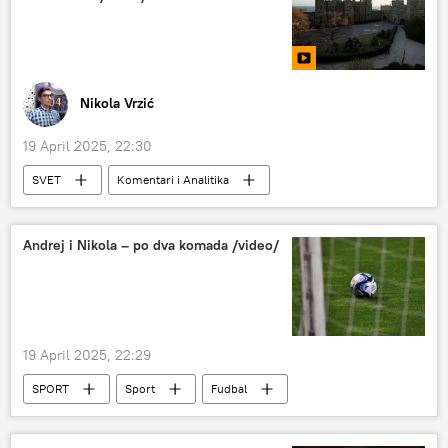
Ukrajina
Specijalna vojna operacija u Ukrajini – vesti
Donbas
Nikola Vrzić
19 April 2025, 22:30
SVET
Komentari i Analitika
Novi Sputnjik poredak s Nikolom Vrzićem
Andrej i Nikola – po dva komada /video/
19 April 2025, 22:29
SPORT
Sport
Fudbal