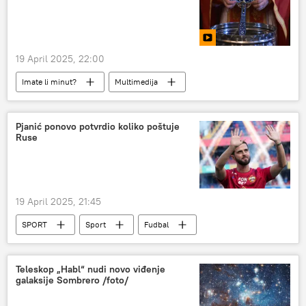
19 April 2025, 22:00
Imate li minut?
Multimedija
Pjanić ponovo potvrdio koliko poštuje
Ruse
19 April 2025, 21:45
SPORT
Sport
Fudbal
Rusija
CSKA
Teleskop „Habl“ nudi novo viđenje
galaksije Sombrero /foto/