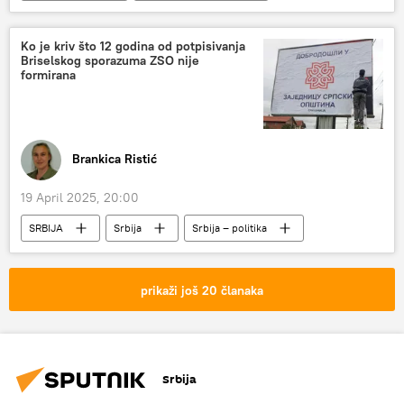
Ko je kriv što 12 godina od potpisivanja
Briselskog sporazuma ZSO nije
formirana
Brankica Ristić
19 April 2025, 20:00
SRBIJA
Srbija
Srbija – politika
Kosovo i Metohija (KiM)
Briselski sporazum
Briselski dijalog
Evropska unija (EU)
prikaži još 20 članaka
Aljbin Kurti
ZSO
godišnjica
Srbija