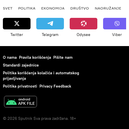
SVET
POLITIKA
EKONOMIJA
DRUŠTVO
NAORUŽANJE
Twitter
Telegram
Odysee
Viber
O nama
Pravila korišćenja
Pišite nam
Standardi zajednice
Politika korišćenja kolačića i automatskog
prijavljivanja
Politika privatnosti
Privacy Feedback
© 2026 Sputnik Sva prava zadržana. 18+