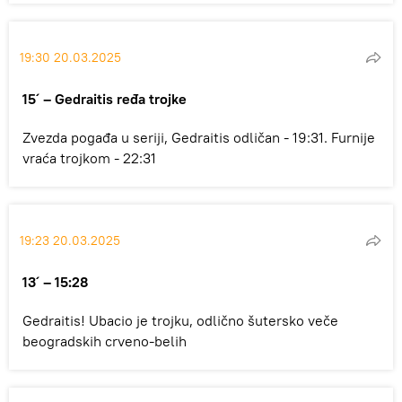
19:30 20.03.2025
15´ –
Gedraitis ređa trojke
Zvezda pogađa u seriji, Gedraitis odličan - 19:31. Furnije
vraća trojkom - 22:31
19:23 20.03.2025
13´ – 15:28
Gedraitis! Ubacio je trojku, odlično šutersko veče
beogradskih crveno-belih