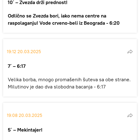
10´ – Zvezda drži prednost!
Odlično se Zvezda bori, iako nema centre na
raspolaganju! Vode crveno-beli iz Beograda - 6:20
19:12 20.03.2025
7´ – 6:17
Velika borba, mnogo promašenih šuteva sa obe strane.
Milutinov je dao dva slobodna bacanja - 6:17
19:08 20.03.2025
5´ – Mekintajer!