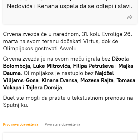
Nedovića i Kenana uspela da se odlepi i slavi.
Crvena zvezda će u narednom, 31. kolu Evrolige 26.
marta na svom terenu dočekati Virtus, dok će
Olimpijakos gostovati Asvelu.
Crvena zvezda je na ovom meču igrala bez
Džoela
Bolomboja
,
Luke Mitrovića
,
Filipa Petruševa
i
Majka
Dauma
. Olimpijakos je nastupio bez
Najdžel
Vilijams
-
Gosa
,
Kinana Evansa
,
Mozesa Rajta
,
Tomasa
Vokapa
i
Tajlera Dorsija
.
Duel ste mogli da pratite u tekstualnom prenosu na
Sputnjiku.
Prvo nova obaveštenja
Prvo stara obaveštenja