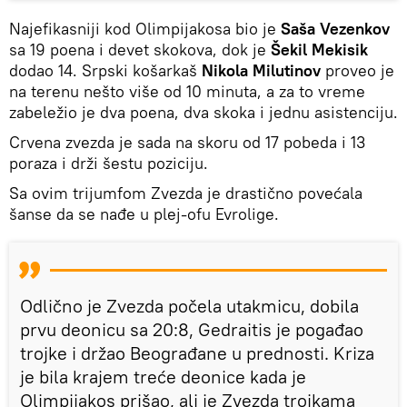
Najefikasniji kod Olimpijakosa bio je
Saša Vezenkov
sa 19 poena i devet skokova, dok je
Šekil Mekisik
dodao 14. Srpski košarkaš
Nikola Milutinov
proveo je
na terenu nešto više od 10 minuta, a za to vreme
zabeležio je dva poena, dva skoka i jednu asistenciju.
Crvena zvezda je sada na skoru od 17 pobeda i 13
poraza i drži šestu poziciju.
Sa ovim trijumfom Zvezda je drastično povećala
šanse da se nađe u plej-ofu Evrolige.
Odlično je Zvezda počela utakmicu, dobila
prvu deonicu sa 20:8, Gedraitis je pogađao
trojke i držao Beograđane u prednosti. Kriza
je bila krajem treće deonice kada je
Olimpijakos prišao, ali je Zvezda trojkama