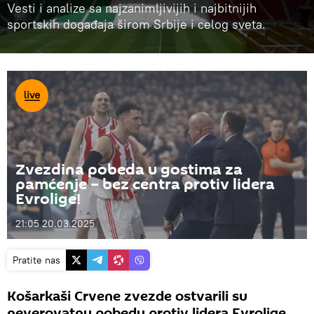
Vesti i analize sa najzanimljivijih i najbitnijih
sportskih događaja širom Srbije i celog sveta.
Zvezdina pobeda u gostima za
pamćenje – bez centra protiv lidera
Evrolige!
21:05 20.03.2025
Pratite nas
Košarkaši Crvene zvezde ostvarili su
neverovatnu pobedu protiv lidera Evrolige.