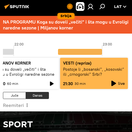
LAT
Srbija
NA PROGRAMU Koga su doveli „večiti“ i šta mogu u Evroligi
naredne sezone | Miljanov korner
22:00
23:00
LJANOV KORNER
VESTI (repriza)
a su doveli „večiti“ i šta
Postoje li „bosanski", „kosovski“
gu u Evroligi naredne sezone
ili „crnogorski" Srbi?
live
:00
21:30
60 min
30 min
Juče
Danas
Reemiteri
SPORT