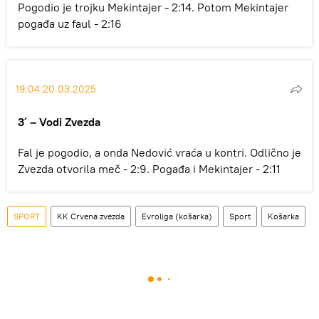
Pogodio je trojku Mekintajer - 2:14. Potom Mekintajer
pogađa uz faul - 2:16
19:04 20.03.2025
3´ – Vodi Zvezda
Fal je pogodio, a onda Nedović vraća u kontri. Odlično je
Zvezda otvorila meč - 2:9. Pogađa i Mekintajer - 2:11
SPORT
KK Crvena zvezda
Evroliga (košarka)
Sport
Košarka