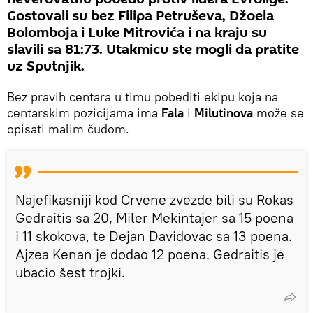
Gostovali su bez Filipa Petruševa, Džoela
Bolomboja i Luke Mitrovića i na kraju su
slavili sa 81:73. Utakmicu ste mogli da pratite
uz Sputnjik.
Bez pravih centara u timu pobediti ekipu koja na
centarskim pozicijama ima
Fala
i
Milutinova
može se
opisati malim čudom.
Najefikasniji kod Crvene zvezde bili su Rokas
Gedraitis sa 20, Miler Mekintajer sa 15 poena
i 11 skokova, te Dejan Davidovac sa 13 poena.
Ajzea Kenan je dodao 12 poena. Gedraitis je
ubacio šest trojki.