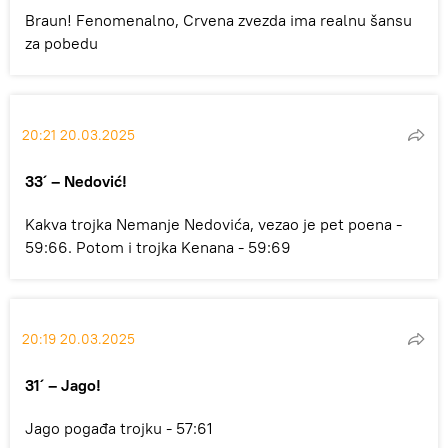
Braun! Fenomenalno, Crvena zvezda ima realnu šansu
za pobedu
20:21 20.03.2025
33´ – Nedović!
Kakva trojka Nemanje Nedovića, vezao je pet poena -
59:66. Potom i trojka Kenana - 59:69
20:19 20.03.2025
31´ – Jago!
Jago pogađa trojku - 57:61