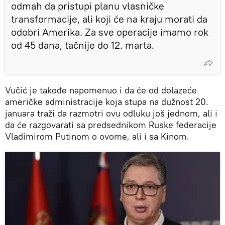
odmah da pristupi planu vlasničke
transformacije, ali koji će na kraju morati da
odobri Amerika. Za sve operacije imamo rok
od 45 dana, tačnije do 12. marta.
Vučić je takođe napomenuo i da će od dolazeće
američke administracije koja stupa na dužnost 20.
januara traži da razmotri ovu odluku još jednom, ali i
da će razgovarati sa predsednikom Ruske federacije
Vladimirom Putinom o ovome, ali i sa Kinom.