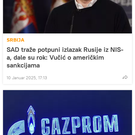
SRBIJA
SAD traže potpuni izlazak Rusije iz NIS-
a, dale su rok: Vučić o američkim
sankcijama
10 Januar 2025, 17:13