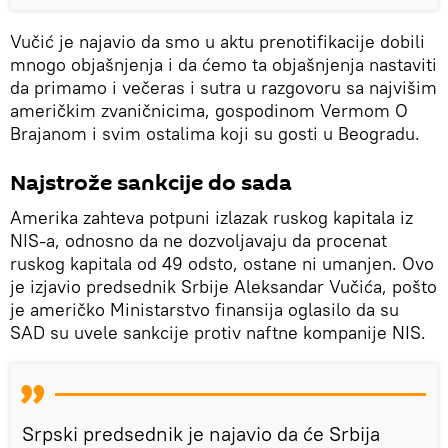
Vučić je najavio da smo u aktu prenotifikacije dobili
mnogo objašnjenja i da ćemo ta objašnjenja nastaviti
da primamo i večeras i sutra u razgovoru sa najvišim
američkim zvaničnicima, gospodinom Vermom O
Brajanom i svim ostalima koji su gosti u Beogradu.
Najstrože sankcije do sada
Amerika zahteva potpuni izlazak ruskog kapitala iz
NIS-a, odnosno da ne dozvoljavaju da procenat
ruskog kapitala od 49 odsto, ostane ni umanjen. Ovo
je izjavio predsednik Srbije Aleksandar Vučića, pošto
je američko Ministarstvo finansija oglasilo da su
SAD su uvele sankcije protiv naftne kompanije NIS.
Srpski predsednik je najavio da će Srbija