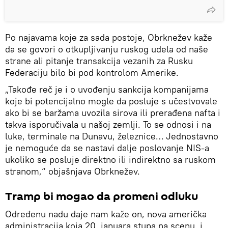
Po najavama koje za sada postoje, Obrknežev kaže
da se govori o otkupljivanju ruskog udela od naše
strane ali pitanje transakcija vezanih za Rusku
Federaciju bilo bi pod kontrolom Amerike.
„Takođe reč je i o uvođenju sankcija kompanijama
koje bi potencijalno mogle da posluje s učestvovale
ako bi se baržama uvozila sirova ili prerađena nafta i
takva isporučivala u našoj zemlji. To se odnosi i na
luke, terminale na Dunavu, železnice… Jednostavno
je nemoguće da se nastavi dalje poslovanje NIS-a
ukoliko se posluje direktno ili indirektno sa ruskom
stranom,“ objašnjava Obrknežev.
Tramp bi mogao da promeni odluku
Određenu nadu daje nam kaže on, nova američka
administracija koja 20. januara stupa na scenu, i