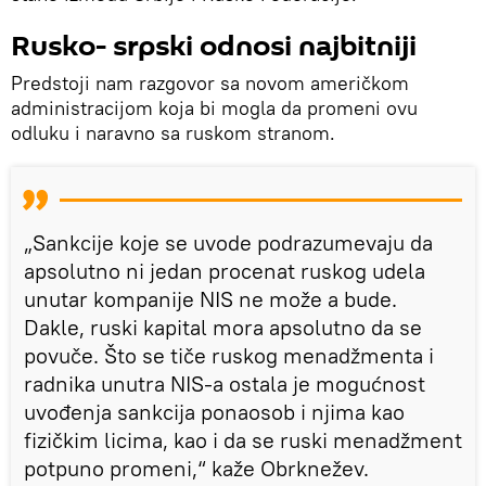
Rusko- srpski odnosi najbitniji
Predstoji nam razgovor sa novom američkom
administracijom koja bi mogla da promeni ovu
odluku i naravno sa ruskom stranom.
„Sankcije koje se uvode podrazumevaju da
apsolutno ni jedan procenat ruskog udela
unutar kompanije NIS ne može a bude.
Dakle, ruski kapital mora apsolutno da se
povuče. Što se tiče ruskog menadžmenta i
radnika unutra NIS-a ostala je mogućnost
uvođenja sankcija ponaosob i njima kao
fizičkim licima, kao i da se ruski menadžment
potpuno promeni,“ kaže Obrknežev.