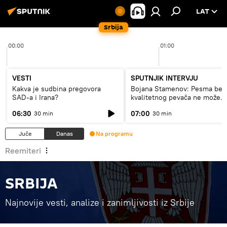
LAT
Srbija
00:00
01:00
VESTI
SPUTNJIK INTERVJU
Kakva je sudbina pregovora
Bojana Stamenov: Pesma bez
SAD-a i Irana?
kvalitetnog pevača ne može
dugo da živi
06:30
07:00
30 min
30 min
Juče
Danas
Na programu
Reemiteri
SRBIJA
Najnovije vesti, analize i zanimljivosti iz Srbije