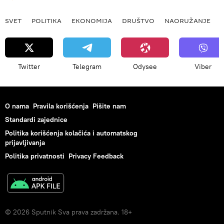
SVET
POLITIKA
EKONOMIJA
DRUŠTVO
NAORUŽANJE
Twitter
Telegram
Odysee
Viber
O nama
Pravila korišćenja
Pišite nam
Standardi zajednice
Politika korišćenja kolačića i automatskog
prijavljivanja
Politika privatnosti
Privacy Feedback
© 2026 Sputnik Sva prava zadržana. 18+