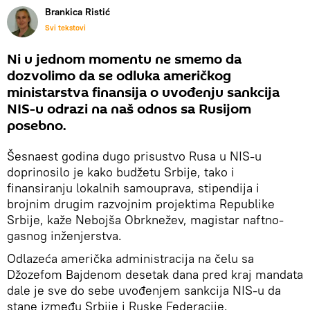
Brankica Ristić
Svi tekstovi
Ni u jednom momentu ne smemo da
dozvolimo da se odluka američkog
ministarstva finansija o uvođenju sankcija
NIS-u odrazi na naš odnos sa Rusijom
posebno.
Šesnaest godina dugo prisustvo Rusa u NIS-u
doprinosilo je kako budžetu Srbije, tako i
finansiranju lokalnih samouprava, stipendija i
brojnim drugim razvojnim projektima Republike
Srbije, kaže Nebojša Obrknežev, magistar naftno-
gasnog inženjerstva.
Odlazeća američka administracija na čelu sa
Džozefom Bajdenom desetak dana pred kraj mandata
dale je sve do sebe uvođenjem sankcija NIS-u da
stane između Srbije i Ruske Federacije.