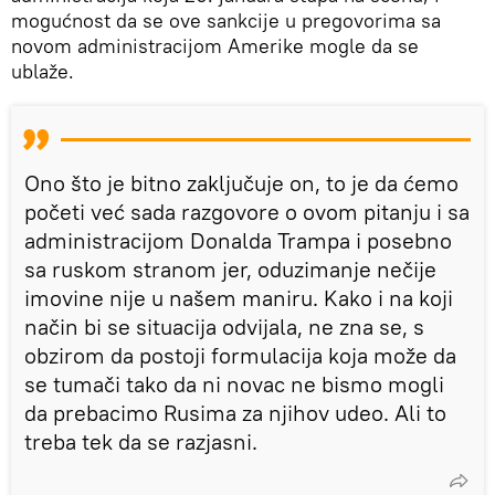
mogućnost da se ove sankcije u pregovorima sa
novom administracijom Amerike mogle da se
ublaže.
Ono što je bitno zaključuje on, to je da ćemo
početi već sada razgovore o ovom pitanju i sa
administracijom Donalda Trampa i posebno
sa ruskom stranom jer, oduzimanje nečije
imovine nije u našem maniru. Kako i na koji
način bi se situacija odvijala, ne zna se, s
obzirom da postoji formulacija koja može da
se tumači tako da ni novac ne bismo mogli
da prebacimo Rusima za njihov udeo. Ali to
treba tek da se razjasni.