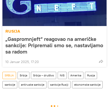
RUSIJA
„Gaspromnjeft“ reagovao na američke
sankcije: Pripremali smo se, nastavljamo
sa radom
10 Januar 2025, 17:20
SRBIJA
Srbija
Srbija – društvo
NIS
Amerika
Rusija
sankcije
antiruske sankcije
sankcije Rusiji
ekonomske sankcije