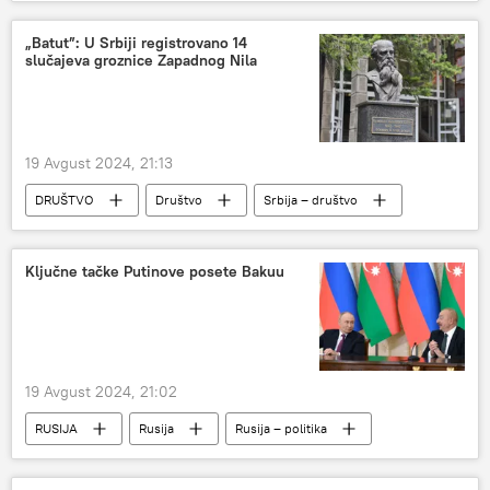
Aleksandar Lukašenko
Ukrajina
Vladimir Zelenski
„Batut”: U Srbiji registrovano 14
slučajeva groznice Zapadnog Nila
19 Avgust 2024, 21:13
DRUŠTVO
Društvo
Srbija – društvo
Ključne tačke Putinove posete Bakuu
19 Avgust 2024, 21:02
RUSIJA
Rusija
Rusija – politika
Vladimir Putin
Ilham Alijev