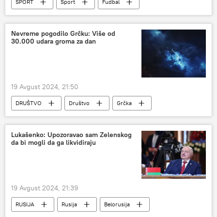
SPORT
Sport
Fudbal
Dragoslav Stepanović
Nevreme pogodilo Grčku: Više od
30.000 udara groma za dan
19 Avgust 2024, 21:50
DRUŠTVO
Društvo
Grčka
Nevreme
Lukašenko: Upozoravao sam Zelenskog
da bi mogli da ga likvidiraju
19 Avgust 2024, 21:39
RUSIJA
Rusija
Belorusija