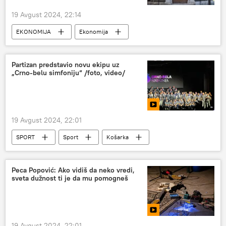
19 Avgust 2024, 22:14
EKONOMIJA
Ekonomija
Srbija – ekonomija
Partizan predstavio novu ekipu uz
„Crno-belu simfoniju“ /foto, video/
19 Avgust 2024, 22:01
SPORT
Sport
Košarka
KK Partizan
Peca Popović: Ako vidiš da neko vredi,
sveta dužnost ti je da mu pomogneš
19 Avgust 2024, 22:01