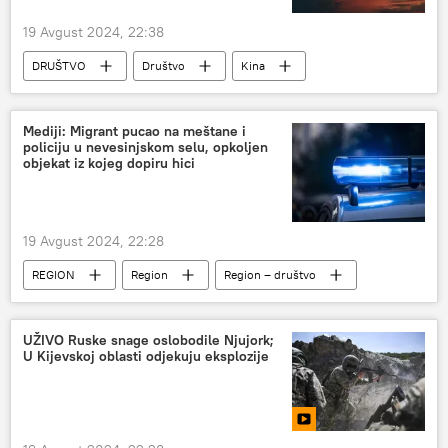
19 Avgust 2024, 22:38
DRUŠTVO
Društvo
Kina
tajfun
Mediji: Migrant pucao na meštane i
policiju u nevesinjskom selu, opkoljen
objekat iz kojeg dopiru hici
19 Avgust 2024, 22:28
REGION
Region
Region – društvo
Hronika
Bosna i Hercegovina (BiH)
UŽIVO Ruske snage oslobodile Njujork;
U Kijevskoj oblasti odjekuju eksplozije