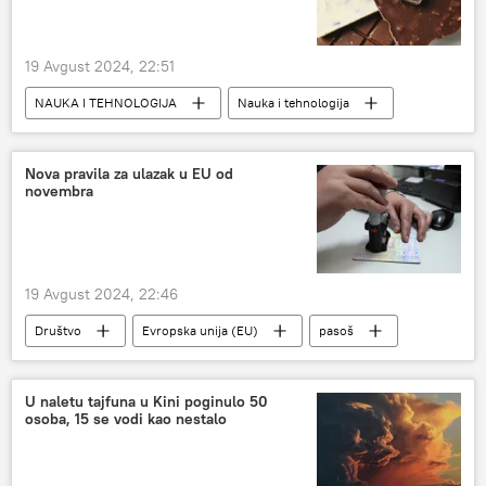
19 Avgust 2024, 22:51
NAUKA I TEHNOLOGIJA
Nauka i tehnologija
čokolada
Nova pravila za ulazak u EU od
novembra
19 Avgust 2024, 22:46
Društvo
Evropska unija (EU)
pasoš
putovanje
granica
Srbija – društvo
SVET
Svet
U naletu tajfuna u Kini poginulo 50
osoba, 15 se vodi kao nestalo