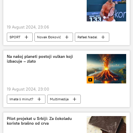
19 Avgust 2024, 23:06
SPORT
Novak Đoković
Rafael Nadal
Sport
Tenis
Na našoj planeti postoji vulkan koji
izbacuje – zlato
19 Avgust 2024, 23:00
Imate li minut?
Multimedija
Pilot projekat u Srbiji: Za čokoladu
koriste brašno od crva