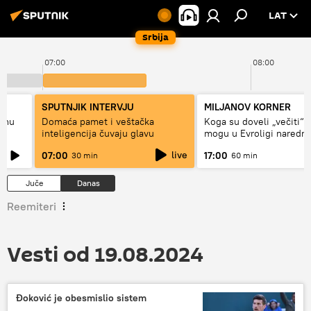
LAT
Srbija
07:00
08:00
SPUTNJIK INTERVJU
MILJANOV KORNER
alnu
Domaća pamet i veštačka
Koga su doveli „večiti“ i
inteligencija čuvaju glavu
mogu u Evroligi naredn
live
07:00
17:00
30 min
60 min
Juče
Danas
Reemiteri
Vesti od 19.08.2024
Đoković je obesmislio sistem