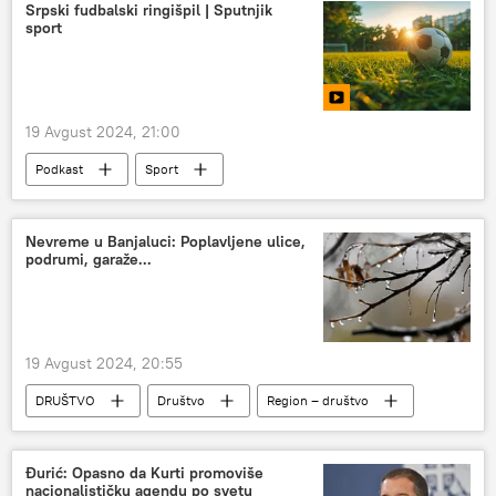
Srpski fudbalski ringišpil | Sputnjik
sport
19 Avgust 2024, 21:00
Podkast
Sport
Emisija „Sputnjik sport“
Nevreme u Banjaluci: Poplavljene ulice,
podrumi, garaže...
19 Avgust 2024, 20:55
DRUŠTVO
Društvo
Region – društvo
Region
Đurić: Opasno da Kurti promoviše
nacionalističku agendu po svetu