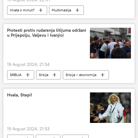
Imate li minut?
Multimedija
Protesti protiv rudarenja litijuma održani
u Prijepolju, Valjevu i Ivanjici
19 Avgust 2024, 21:54
SRBIJA
Srbija
Srbija – ekonomija
Hvala, Stepi!
19 Avgust 2024, 21:53