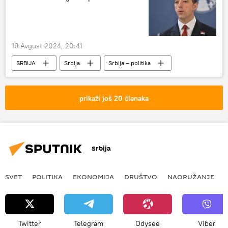
19 Avgust 2024, 20:41
SRBIJA
Srbija
Srbija – politika
Aljbin Kurti
Marko Đurić
SAD
Demokratska stranka
Kamala Haris
prikaži još 20 članaka
Srbija
SVET
POLITIKA
EKONOMIJA
DRUŠTVO
NAORUŽANJE
Twitter
Telegram
Odysee
Viber