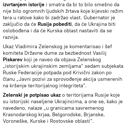
izvrtanjem istorije
i smatra da bi to bilo smešno da
nije bilo ogromnih ljudskih žrtava koje kijevski režim
tera u ratove kako bi zadržao vlast. Gubernator je
zaključio da će
Rusija pobediti
, da će Ukrajina biti
oslobođena i da će Kurska oblast nastaviti da se
razvija.
Ukaz Vladimira Zelenskog je komentarisao i šef
komiteta Državne dume za bezbednost Vasilij
Piskarev
koji je naveo da objava Zelenskog
„istorijskim ukrajinskim zemljama“ sedam subjekata
Ruske Federacije potpada pod Krivični zakon po
članu „Javni pozivi za sprovođenje akcija usmerenih
na kršenje teritorijalnog integriteta“.
Zelenski je potpisao ukaz
o teritorijama Rusije koje
su istorijski naseljene Ukrajincima, a one se, kako je
navedeno, nalaze „u granicama savremenog
Krasnodarskog krjaa, Belgorodske, Brjanske,
Voroneške, Kurske i Rostovske oblasti“.