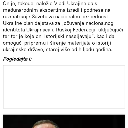
On je, takođe, naložio Vladi Ukrajine da s
međunarodnim ekspertima izradi i podnese na
razmatranje Savetu za nacionalnu bezbednost
Ukrajine plan dejstava za „očuvanje nacionalnog
identiteta Ukrajinaca u Ruskoj Federaciji, uključujući
teritorije koje oni istorijski naseljavaju“, kao i da
omogući pripremu i širenje materijala o istoriji
ukrajinske države, staroj više od hiljadu godina.
Pogledajte i: