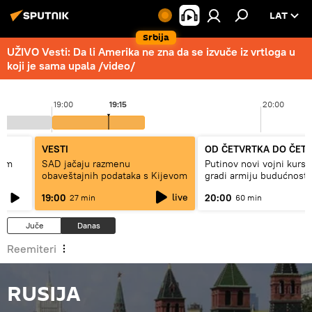
LAT
Srbija
UŽIVO Vesti: Da li Amerika ne zna da se izvuče iz vrtloga u
koji je sama upala /video/
19:00
19:15
20:00
VESTI
OD ČETVRTKA DO ČET
lom
SAD jačaju razmenu
Putinov novi vojni kurs 
obaveštajnih podataka s Kijevom
gradi armiju budućnosti
live
19:00
20:00
27 min
60 min
Juče
Danas
Reemiteri
RUSIJA