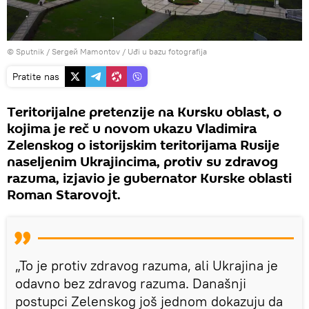
© Sputnik / Sergeй Mamontov
/
Uđi u bazu fotografija
Pratite nas
Teritorijalne pretenzije na Kursku oblast, o
kojima je reč u novom ukazu Vladimira
Zelenskog o istorijskim teritorijama Rusije
naseljenim Ukrajincima, protiv su zdravog
razuma, izjavio je gubernator Kurske oblasti
Roman Starovojt.
„To je protiv zdravog razuma, ali Ukrajina je
odavno bez zdravog razuma. Današnji
postupci Zelenskog još jednom dokazuju da