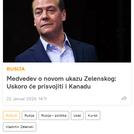
RUSIJA
Medvedev o novom ukazu Zelenskog:
Uskoro će prisvojiti i Kanadu
22 Januar 2024, 14:11
RUSIJA
Rusija
Rusija – politika
ukaz
Kursk
Vladimir Zelenski