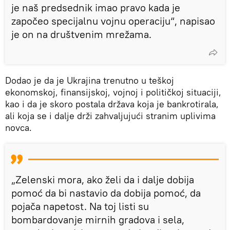
je naš predsednik imao pravo kada je
započeo specijalnu vojnu operaciju“, napisao
je on na društvenim mrežama.
Dodao je da je Ukrajina trenutno u teškoj
ekonomskoj, finansijskoj, vojnoj i političkoj situaciji,
kao i da je skoro postala država koja je bankrotirala,
ali koja se i dalje drži zahvaljujući stranim uplivima
novca.
„Zelenski mora, ako želi da i dalje dobija
pomoć da bi nastavio da dobija pomoć, da
pojača napetost. Na toj listi su
bombardovanje mirnih gradova i sela,