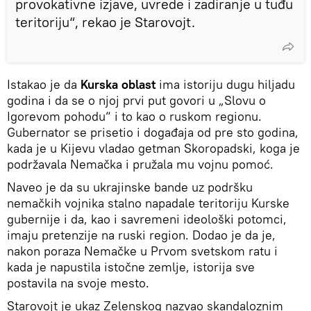
provokativne izjave, uvrede i zadiranje u tuđu
teritoriju“, rekao je Starovojt.
Istakao je da
Kurska oblast
ima istoriju dugu hiljadu
godina i da se o njoj prvi put govori u „Slovu o
Igorevom pohodu“ i to kao o ruskom regionu.
Gubernator se prisetio i događaja od pre sto godina,
kada je u Kijevu vladao getman Skoropadski, koga je
podržavala Nemačka i pružala mu vojnu pomoć.
Naveo je da su ukrajinske bande uz podršku
nemačkih vojnika stalno napadale teritoriju Kurske
gubernije i da, kao i savremeni ideološki potomci,
imaju pretenzije na ruski region. Dodao je da je,
nakon poraza Nemačke u Prvom svetskom ratu i
kada je napustila istočne zemlje, istorija sve
postavila na svoje mesto.
Starovojt je ukaz Zelenskog nazvao skandaloznim