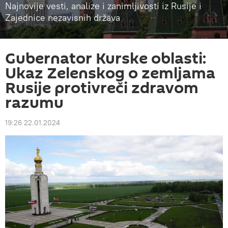
Najnovije vesti, analize i zanimljivosti iz Rusije i
Zajednice nezavisnih država
Gubernator Kurske oblasti:
Ukaz Zelenskog o zemljama
Rusije protivreči zdravom
razumu
19:26 22.01.2024