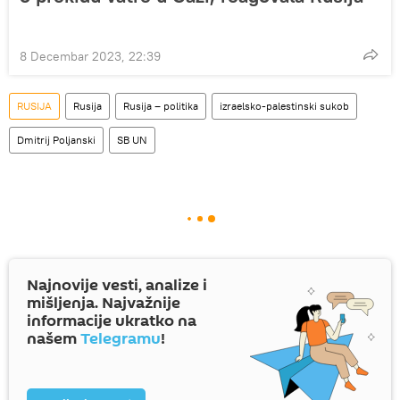
8 Decembar 2023, 22:39
RUSIJA
Rusija
Rusija – politika
izraelsko-palestinski sukob
Dmitrij Poljanski
SB UN
Najnovije vesti, analize i
mišljenja. Najvažnije
informacije ukratko na
našem
Telegramu
!