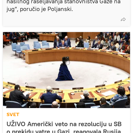
nasilnog raseljavanja stanovništva Gaze na
jug“, poručio je Poljanski.
SVET
UŽIVO Američki veto na rezoluciju u SB
o prekidu vatre u Gazi, reagovala Rusija