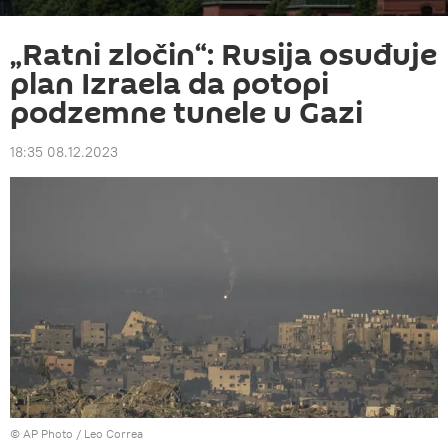
„Ratni zločin“: Rusija osuđuje
plan Izraela da potopi
podzemne tunele u Gazi
18:35 08.12.2023
© AP Photo / Leo Correa