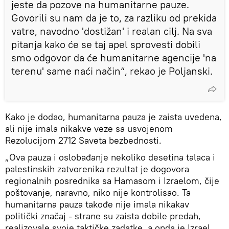
jeste da pozove na humanitarne pauze.
Govorili su nam da je to, za razliku od prekida
vatre, navodno 'dostižan' i realan cilj. Na sva
pitanja kako će se taj apel sprovesti dobili
smo odgovor da će humanitarne agencije 'na
terenu' same naći način“, rekao je Poljanski.
Kako je dodao, humanitarna pauza je zaista uvedena,
ali nije imala nikakve veze sa usvojenom
Rezolucijom 2712 Saveta bezbednosti.
„Ova pauza i oslobađanje nekoliko desetina talaca i
palestinskih zatvorenika rezultat je dogovora
regionalnih posrednika sa Hamasom i Izraelom, čije
poštovanje, naravno, niko nije kontrolisao. Ta
humanitarna pauza takođe nije imala nikakav
politički značaj - strane su zaista dobile predah,
realizovale svoje taktičke zadatke, a onda je Izrael,