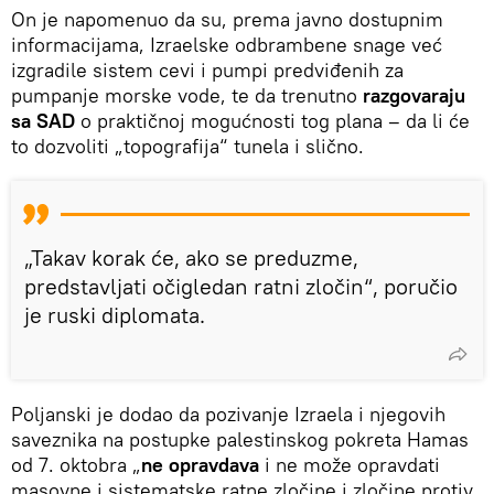
On je napomenuo da su, prema javno dostupnim
informacijama, Izraelske odbrambene snage već
izgradile sistem cevi i pumpi predviđenih za
pumpanje morske vode, te da trenutno
razgovaraju
sa SAD
o praktičnoj mogućnosti tog plana – da li će
to dozvoliti „topografija“ tunela i slično.
„Takav korak će, ako se preduzme,
predstavljati očigledan ratni zločin“, poručio
je ruski diplomata.
Poljanski je dodao da pozivanje Izraela i njegovih
saveznika na postupke palestinskog pokreta Hamas
od 7. oktobra „
ne opravdava
i ne može opravdati
masovne i sistematske ratne zločine i zločine protiv