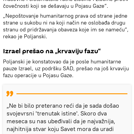
čovečnosti koji se dešavaju u Pojasu Gaze“.
„Nepoštovanje humanitarnog prava od strane jedne
strane u sukobu ni na koji način ne oslobađa drugu
stranu od pridržavanja obaveza koje im se nameću“,
rekao je Poljanski.
Izrael prešao na „krvaviju fazu“
Poljanski je konstatovao da je posle humanitarne
pauze Izrael, uz podršku SAD, prešao na još krvaviju
fazu operacije u Pojasu Gaze.
„Ne bi bilo preterano reći da je sada došao
svojevrsni 'trenutak istine'. Skoro dva
meseca su nas ubeđivali da je najvažnija,
najhitnija stvar koju Savet mora da uradi