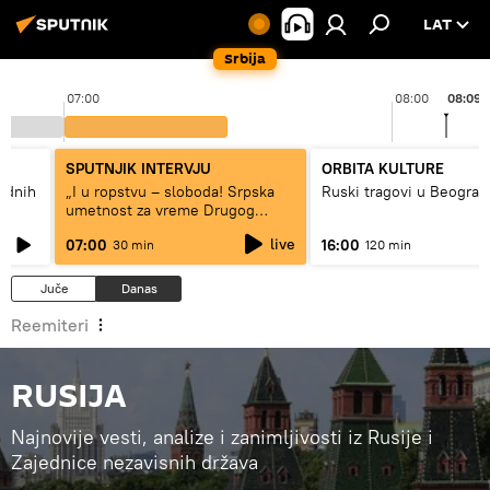
LAT
Srbija
07:00
08:00
08:09
SPUTNJIK INTERVJU
ORBITA KULTURE
hodnih
„I u ropstvu – sloboda! Srpska
Ruski tragovi u Beograd
umetnost za vreme Drugog
svetskog rata“
live
07:00
16:00
30 min
120 min
Juče
Danas
Reemiteri
RUSIJA
Najnovije vesti, analize i zanimljivosti iz Rusije i
Zajednice nezavisnih država