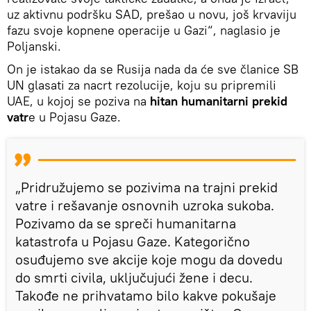
uz aktivnu podršku SAD, prešao u novu, još krvaviju
fazu svoje kopnene operacije u Gazi“, naglasio je
Poljanski.
On je istakao da se Rusija nada da će sve članice SB
UN glasati za nacrt rezolucije, koju su pripremili
UAE, u kojoj se poziva na
hitan humanitarni prekid
vatr
e u Pojasu Gaze.
„Pridružujemo se pozivima na trajni prekid
vatre i rešavanje osnovnih uzroka sukoba.
Pozivamo da se spreči humanitarna
katastrofa u Pojasu Gaze. Kategorično
osuđujemo sve akcije koje mogu da dovedu
do smrti civila, uključujući žene i decu.
Takođe ne prihvatamo bilo kakve pokušaje