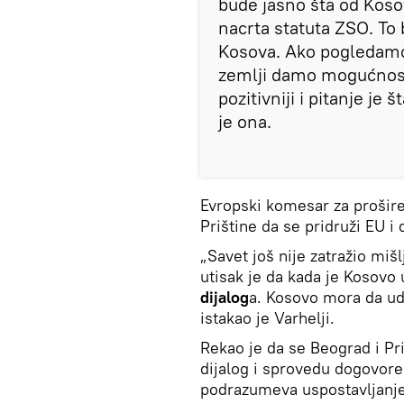
bude jasno šta od Koso
nacrta statuta ZSO. To b
Kosova. Ako pogledamo 
zemlji damo mogućnost
pozitivniji i pitanje je š
je ona.
Evropski komesar za prošir
Prištine da se pridruži EU i
„Savet još nije zatražio mi
utisak je da kada je Kosovo
dijalog
a. Kosovo mora da ud
istakao je Varhelji.
Rekao je da se Beograd i Pri
dijalog i sprovedu dogovore
podrazumeva uspostavljanje