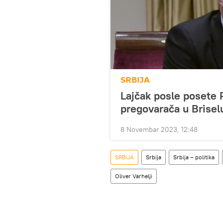
SRBIJA
Lajčak posle posete 
pregovarača u Brisel
8 Novembar 2023, 12:48
SRBIJA
Srbija
Srbija – politika
Oliver Varhelji