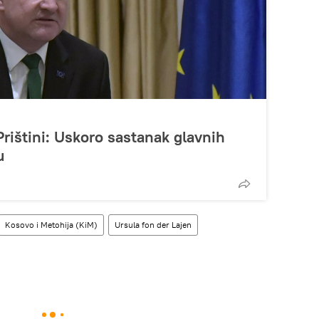
Prištini: Uskoro sastanak glavnih
u
Kosovo i Metohija (KiM)
Ursula fon der Lajen