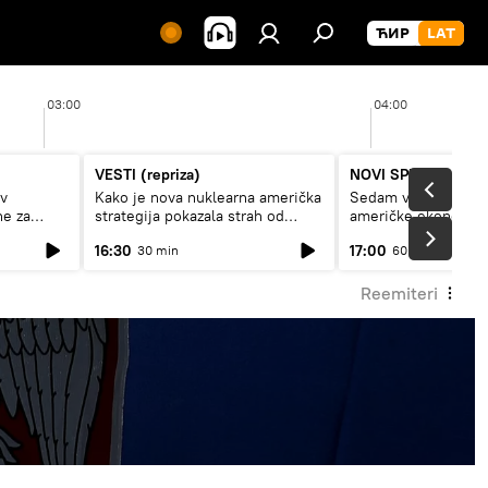
03:00
04:00
VESTI (repriza)
NOVI SPUTNJIK P
av
Kako je nova nuklearna američka
Sedam veličanstven
ne za
strategija pokazala strah od
američke ekonomij
Rusije?
16:30
17:00
30 min
60 min
Reemiteri