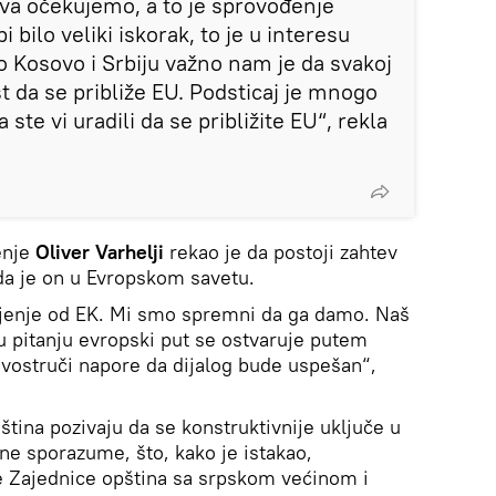
va očekujemo, a to je sprovođenje
i bilo veliki iskorak, to je u interesu
Kosovo i Srbiju važno nam je da svakoj
 da se približe EU. Podsticaj je mnogo
ta ste vi uradili da se približite EU“, rekla
enje
Oliver Varhelji
rekao je da postoji zahtev
 da je on u Evropskom savetu.
šljenje od EK. Mi smo spremni da ga damo. Naš
 u pitanju evropski put se ostvaruje putem
vostruči napore da dijalog bude uspešan“,
ština pozivaju da se konstruktivnije uključe u
ne sporazume, što, kako je istakao,
 Zajednice opština sa srpskom većinom i