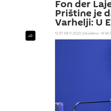
Fon der Laje
Prištine je 
Varhelji: U 
12:57 08.11.2023
(Osveženo:
14:34 