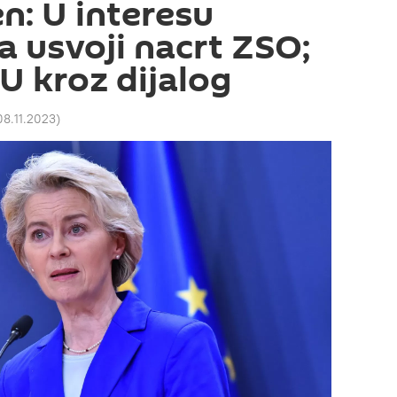
n: U interesu
da usvoji nacrt ZSO;
EU kroz dijalog
08.11.2023
)