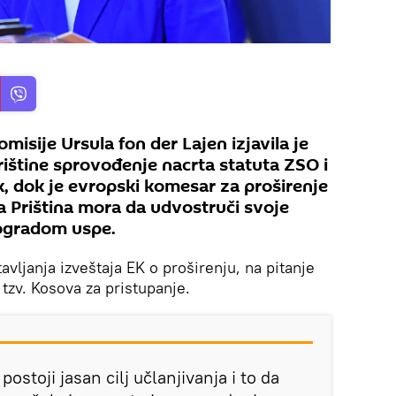
isije Ursula fon der Lajen izjavila je
rištine sprovođenje nacrta statuta ZSO i
rak, dok je evropski komesar za proširenje
da Priština mora da udvostruči svoje
eogradom uspe.
avljanja izveštaja EK o proširenju, na pitanje
tzv. Kosova za pristupanje.
ostoji jasan cilj učlanjivanja i to da