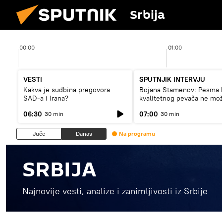
Srbija
00:00
01:00
VESTI
SPUTNJIK INTERVJU
Kakva je sudbina pregovora
Bojana Stamenov: Pesma 
SAD-a i Irana?
kvalitetnog pevača ne mo
dugo da živi
06:30
07:00
30 min
30 min
Juče
Danas
Na programu
SRBIJA
Najnovije vesti, analize i zanimljivosti iz Srbije