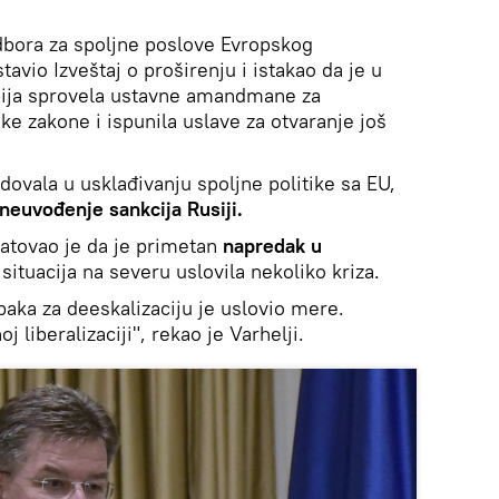
dbora za spoljne poslove Evropskog
tavio Izveštaj o proširenju i istakao da je u
rbija sprovela ustavne amandmane za
e zakone i ispunila uslave za otvaranje još
edovala u usklađivanju spoljne politike sa EU,
neuvođenje sankcija Rusiji.
tatovao je da je primetan
napredak u
e situacija na severu uslovila nekoliko kriza.
aka za deeskalizaciju je uslovio mere.
j liberalizaciji", rekao je Varhelji.