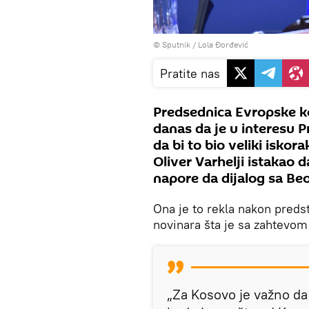
© Sputnik / Lola Đorđević
Pratite nas
Predsednica Evropske kom
danas da je u interesu P
da bi to bio veliki isko
Oliver Varhelji istakao 
napore da dijalog sa B
Ona je to rekla nakon predst
novinara šta je sa zahtevom 
„Za Kosovo je važno da p