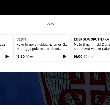
02:00
VESTI
ENERGIJA SPUTNJIKA
bez
Kako je nova nuklearna američka
Može li nam niski Dun
že
strategija pokazala strah od
ispostaviti visoke raču
Rusije?
struju, ili restrikcije
13:30
16:00
30 min
30 min