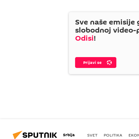
Sve naše emisije 
slobodnoj video-
Odisi
!
Prijavi se
Srbija
SVET
POLITIKA
EKO