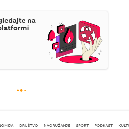
gledajte na
platformi
NOMIJA
DRUŠTVO
NAORUŽANJE
SPORT
PODKAST
KULT