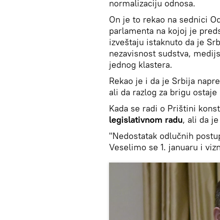
normalizaciju odnosa.
On je to rekao na sednici O
parlamenta na kojoj je preds
izveštaju istaknuto da je S
nezavisnost sudstva, medijsk
jednog klastera.
Rekao je i da je Srbija napr
ali da razlog za brigu ostaje
Kada se radi o Prištini kons
legislativnom radu
, ali da j
"Nedostatak odlučnih postup
Veselimo se 1. januaru i vizno