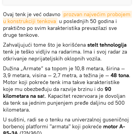
Ovaj tenk je već odavno
prozvan najvećim probojem 
u konstrukciji tenkova
u poslednjih 50 godina i
praktično po svim karakteristika prevazilazi sve
druge tenkove.
Zahvaljujući tome što je korišćena
stelt tehnologija
tenk je teško vidljiv na radarima. Ima i svoj radar za
otkrivanje neprijateljskih oklopnih vozila.
Dužina „Armate“ sa topom je 10,8 metara, širina —
3,9 metara, visina — 2,7 metra, a težina je —
48 tona
.
Motor koji pokreće tenk ima takve karakteristike
koje mu obezbeđuju da razvije brzinu i do
90
kilometara na sa
t. Kapacitet rezervoara je dovoljan
da tenk sa jednim punjenjem pređe daljinu od 500
kilometara.
U suštini, radi se o tenku na univerzalnoj guseničnoj
borbenoj platformi "armata" koji pokreće
motor A-
85-3A
(12N360).