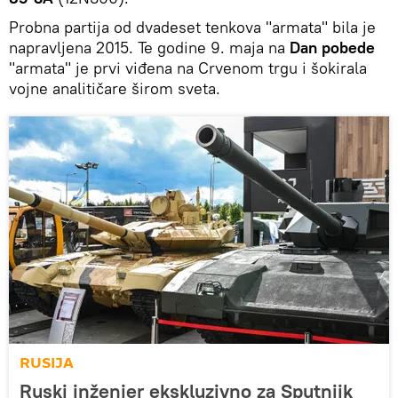
Probna partija od dvadeset tenkova "armata" bila je
napravljena 2015. Te godine 9. maja na
Dan pobede
"armata" je prvi viđena na Crvenom trgu i šokirala
vojne analitičare širom sveta.
RUSIJA
Ruski inženjer ekskluzivno za Sputnjik