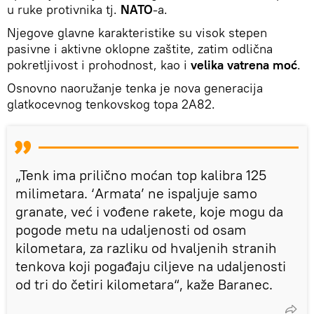
u ruke protivnika tj.
NATO
-a.
Njegove glavne karakteristike su visok stepen
pasivne i aktivne oklopne zaštite, zatim odlična
pokretljivost i prohodnost, kao i
velika vatrena moć
.
Osnovno naoružanje tenka je nova generacija
glatkocevnog tenkovskog topa 2A82.
„Tenk ima prilično moćan top kalibra 125
milimetara. ‘Armata’ ne ispaljuje samo
granate, već i vođene rakete, koje mogu da
pogode metu na udaljenosti od osam
kilometara, za razliku od hvaljenih stranih
tenkova koji pogađaju ciljeve na udaljenosti
od tri do četiri kilometara“, kaže Baranec.