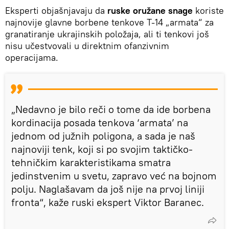
Eksperti objašnjavaju da
ruske oružane snage
koriste
najnovije glavne borbene tenkove T-14 „armata“ za
granatiranje ukrajinskih položaja, ali ti tenkovi još
nisu učestvovali u direktnim ofanzivnim
operacijama.
„Nedavno je bilo reči o tome da ide borbena
kordinacija posada tenkova ‘armata’ na
jednom od južnih poligona, a sada je naš
najnoviji tenk, koji si po svojim taktičko-
tehničkim karakteristikama smatra
jedinstvenim u svetu, zapravo već na bojnom
polju. Naglašavam da još nije na prvoj liniji
fronta“, kaže ruski ekspert Viktor Baranec.