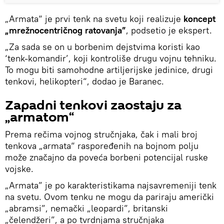
„Armata“ je prvi tenk na svetu koji realizuje
koncept
„mrežnocentričnog ratovanja”
, podsetio je ekspert.
„Za sada se on u borbenim dejstvima koristi kao
‘tenk-komandir’, koji kontroliše drugu vojnu tehniku.
To mogu biti samohodne artiljerijske jedinice, drugi
tenkovi, helikopteri“, dodao je Baranec.
Zapadni tenkovi zaostaju za
„armatom“
Prema rečima vojnog stručnjaka, čak i mali broj
tenkova „armata“ raspoređenih na bojnom polju
može značajno da poveća borbeni potencijal ruske
vojske.
„Armata” je po karakteristikama najsavremeniji tenk
na svetu. Ovom tenku ne mogu da pariraju američki
„abramsi”, nemački „leopardi”, britanski
„čelendžeri”, a po tvrdnjama stručnjaka