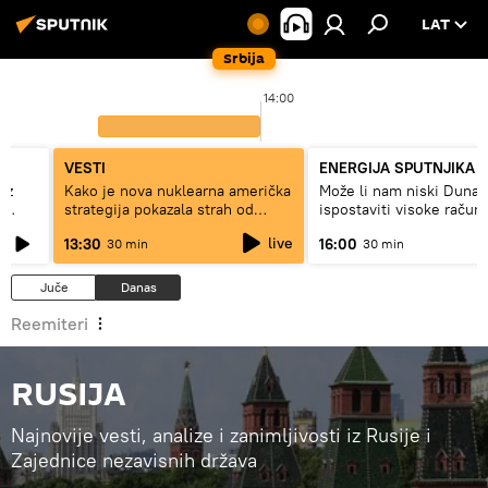
LAT
Srbija
14:00
VESTI
ENERGIJA SPUTNJIKA
ez
Kako je nova nuklearna američka
Može li nam niski Dunav
e
strategija pokazala strah od
ispostaviti visoke račun
Rusije?
struju, ili restrikcije
live
13:30
16:00
30 min
30 min
Juče
Danas
Reemiteri
RUSIJA
Najnovije vesti, analize i zanimljivosti iz Rusije i
Zajednice nezavisnih država