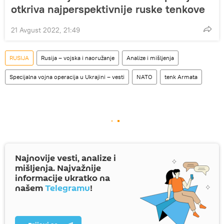
otkriva najperspektivnije ruske tenkove
21 Avgust 2022, 21:49
RUSIJA
Rusija – vojska i naoružanje
Analize i mišljenja
Specijalna vojna operacija u Ukrajini – vesti
NATO
tenk Armata
Najnovije vesti, analize i
mišljenja. Najvažnije
informacije ukratko na
našem
Telegramu
!