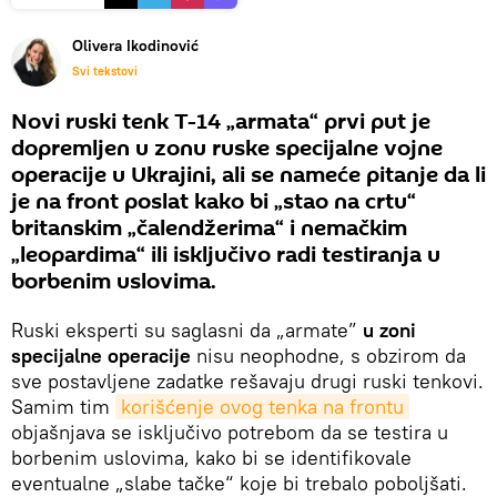
Olivera Ikodinović
Svi tekstovi
Novi ruski tenk T-14 „armata“ prvi put je
dopremljen u zonu ruske specijalne vojne
operacije u Ukrajini, ali se nameće pitanje da li
je na front poslat kako bi „stao na crtu“
britanskim „čalendžerima“ i nemačkim
„leopardima“ ili isključivo radi testiranja u
borbenim uslovima.
Ruski eksperti su saglasni da „armate”
u zoni
specijalne operacije
nisu neophodne, s obzirom da
sve postavljene zadatke rešavaju drugi ruski tenkovi.
Samim tim
korišćenje ovog tenka na frontu
objašnjava se isključivo potrebom da se testira u
borbenim uslovima, kako bi se identifikovale
eventualne „slabe tačke“ koje bi trebalo poboljšati.