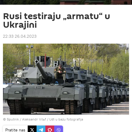
Rusi testiraju „armatu“ u
Ukrajini
22:33 26.04.2023
© Sputnik / Aleksandr Vilьf
/
Uđi u bazu fotografija
Pratite nas