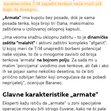
karakteristike T-14 zapadni tenkovi neće moći još 
dugo da dosegnu
.
„Armata”
ima kupolu bez posade, dok je sama
posada tenka, koja broji tri člana, maksimalno
zaštićena u izolovanoj oklopnoj kapsuli.
„Ima veoma snažnu oklopnu zaštitu - to je
dinamička
zaštita "malahit"
i aktivni zaštitni kompleks "afganit".
U kojoj meri će T-14 unaprediti borbeni potencijal
naše vojske, to će u mnogome zavisiti od broja
tenkova ‘armata’
na bojnom polju
. Za sada mi u
malim ‘porcijama’ uvodimo ove tenkove, ali čak i ako
ih se pojavi samo nekoliko desetina, to će biti
prilično ozbiljan faktor koji omogućava da se pobedi
neprijatelj“, ocenjuje Baranec.
Glavne karakteristike „armate“
Eksperti kažu ističu da „armate“ u zoni specijalne
operacije moraju biti strogo čuvane, kako ne bi pale