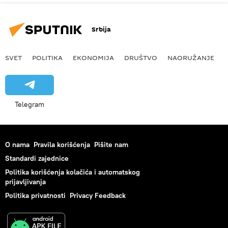
Srbija
SVET
POLITIKA
EKONOMIJA
DRUŠTVO
NAORUŽANJE
Telegram
O nama
Pravila korišćenja
Pišite nam
Standardi zajednice
Politika korišćenja kolačića i automatskog
prijavljivanja
Politika privatnosti
Privacy Feedback