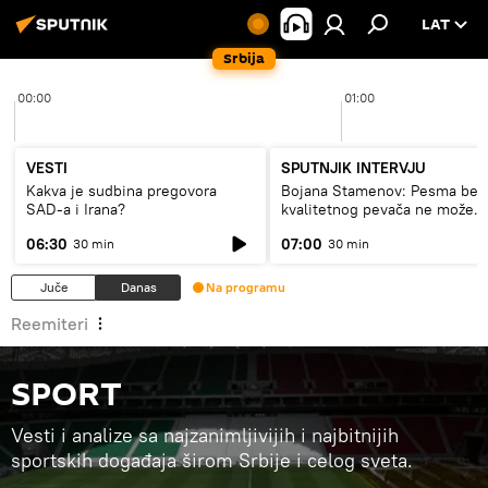
LAT
Srbija
00:00
01:00
VESTI
SPUTNJIK INTERVJU
Kakva je sudbina pregovora
Bojana Stamenov: Pesma bez
SAD-a i Irana?
kvalitetnog pevača ne može
dugo da živi
06:30
07:00
30 min
30 min
Juče
Danas
Na programu
Reemiteri
SPORT
Vesti i analize sa najzanimljivijih i najbitnijih
sportskih događaja širom Srbije i celog sveta.