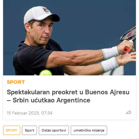
SPORT
Spektakularan preokret u Buenos Ajresu
– Srbin ućutkao Argentince
15 Februar 2023, 07:34
SPORT
Sport
Ostali sportovi
umetničko klizanje