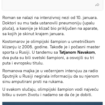
Roman se nalazi na intenzivnoj nezi od 10. januara.
Doktori su mu tada ustanovili pneumoniju (upalu
pluća), a kasnije je klizač bio priključen na aparate,
sa kojih je skinut krajem januara.
Kostomarov je olimpijski šampion u umetničkom
klizanju iz 2006. godine. Takođe je i počasni master
sporta u Rusiji. U tandemu sa
Tatjanom Navakom
,
dva puta su bili svetski šampioni, a osvojili su tri
puta i evropsku titulu.
Romanova majka je u večernjem intervjuu za radio
Sputnjik u Rusiji negirala informaciju da su njenom
sinu amputirani prsti na rukama.
U svakom slučaju, olimpijski šampion vodi najveću
bitku u svom životu i nadamo se da će je dobiti.