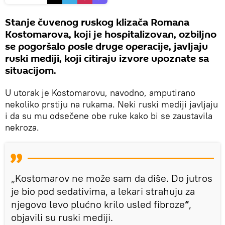
Stanje čuvenog ruskog klizača Romana
Kostomarova, koji je hospitalizovan, ozbiljno
se pogoršalo posle druge operacije, javljaju
ruski mediji, koji citiraju izvore upoznate sa
situacijom.
U utorak je Kostomarovu, navodno, amputirano
nekoliko prstiju na rukama. Neki ruski mediji javljaju
i da su mu odsečene obe ruke kako bi se zaustavila
nekroza.
„Kostomarov ne može sam da diše. Do jutros
je bio pod sedativima, a lekari strahuju za
njegovo levo plućno krilo usled fibroze
“
,
objavili su ruski mediji.