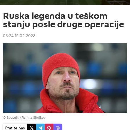
Ruska legenda u teškom
stanju posle druge operacije
08:24 15.02.2023
© Sputnik / Ramilь Sitdikov
Pratite nas