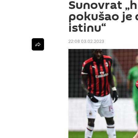
Sunovrat „h
pokušao je 
istinu“
22:08 03.02.2023