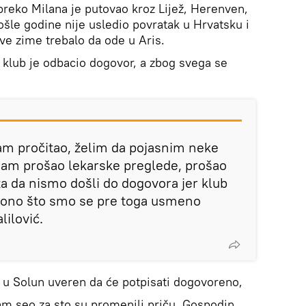
preko Milana je putovao kroz Lijež, Herenven,
šle godine nije usledio povratak u Hrvatsku i
ove zime trebalo da ode u Aris.
ki klub je odbacio dogovor, a zbog svega se
sam pročitao, želim da pojasnim neke
nisam prošao lekarske preglede, prošao
 ta da nismo došli do dogovora jer klub
io ono što smo se pre toga usmeno
ilović.
o u Solun uveren da će potpisati dogovoreno,
sam seo za sto su promenili priču. Gospodin