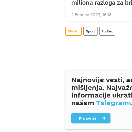
miliona razloga za br
2 Februar 2023, 16:13
SPORT
Sport
Fudbal
Najnovije vesti, a
mišljenja. Najvaž
informacije ukrat
našem
Telegram
Prijavi se