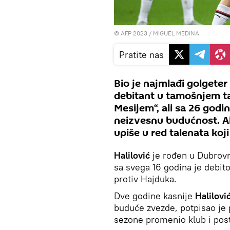
© AFP 2023 / MIGUEL MEDINA
Pratite nas
Bio je najmlađi golgeter 
debitant u tamošnjem t
Mesijem“, ali sa 26 godi
neizvesnu budućnost. Al
upiše u red talenata koji
Halilović
je rođen u Dubrovn
sa svega 16 godina je debito
protiv Hajduka.
Dve godine kasnije
Halilovic
buduće zvezde, potpisao je 
sezone promenio klub i po