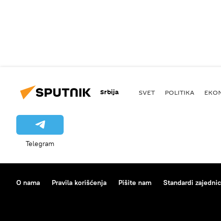
Srbija
SVET
POLITIKA
EKO
Telegram
O nama
Pravila korišćenja
Pišite nam
Standardi zajedni