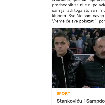
predsednik se nije ni pojavio
sam ja radi toga što sam m
klubom. Sve što sam naveo j
Vreme će sve pokazati“, po
SPORT
Stankoviću i Sampdor