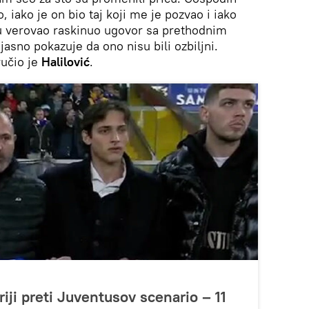
, iako je on bio taj koji me je pozvao i iako
u verovao raskinuo ugovor sa prethodnim
asno pokazuje da ono nisu bili ozbiljni.
ručio je
Halilović
.
iji preti Juventusov scenario – 11