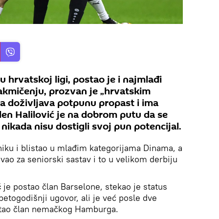
u hrvatskoj ligi, postao je i najmlađi
akmičenju, prozvan je „hrvatskim
na doživljava potpunu propast i ima
en Halilović je na dobrom putu da se
 nikada nisu dostigli svoj pun potencijal.
iku i blistao u mlađim kategorijama Dinama, a
vao za seniorski sastav i to u velikom derbiju
́
je postao član Barselone, stekao je status
petogodišnji ugovor, ali je već posle dve
stao član nemačkog Hamburga.