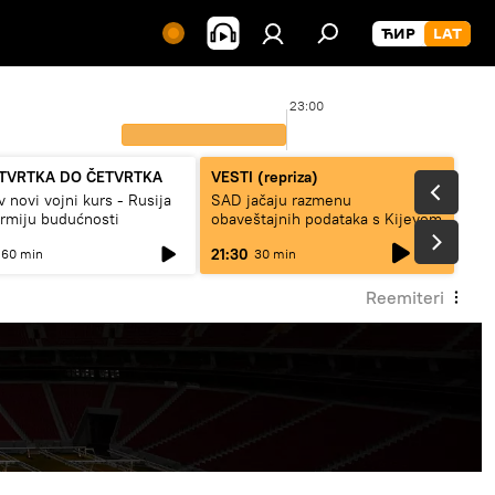
23:00
TVRTKA DO ČETVRTKA
VESTI (repriza)
v novi vojni kurs - Rusija
SAD jačaju razmenu
armiju budućnosti
obaveštajnih podataka s Kijevom
live
21:30
60 min
30 min
Reemiteri