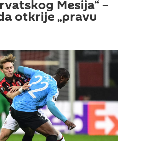
rvatskog Mesija“ –
da otkrije „pravu