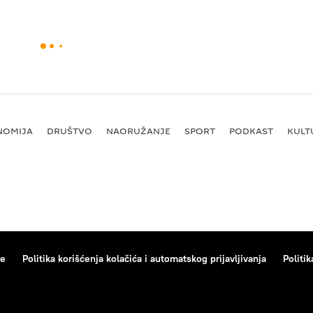
NOMIJA
DRUŠTVO
NAORUŽANJE
SPORT
PODKAST
KULT
ce
Politika korišćenja kolačića i automatskog prijavljivanja
Politik