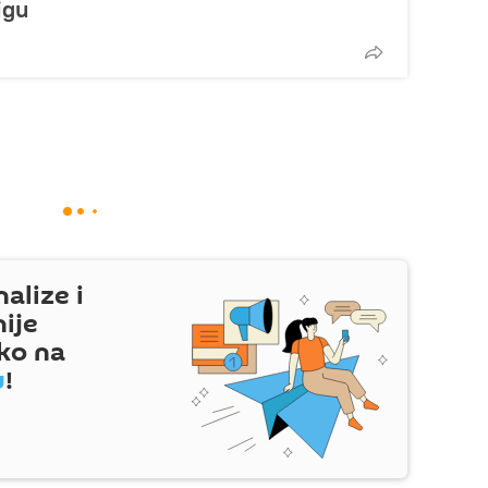
igu
nalize i
nije
ko na
u
!