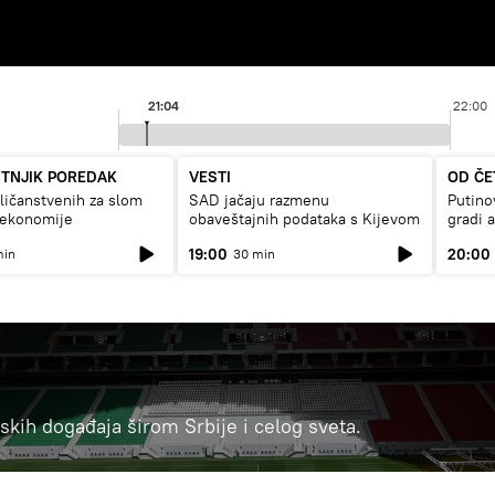
21:04
22:00
UTNJIK POREDAK
VESTI
OD ČE
ičanstvenih za slom
SAD jačaju razmenu
Putino
 ekonomije
obaveštajnih podataka s Kijevom
gradi 
19:00
20:00
min
30 min
ortskih događaja širom Srbije i celog sveta.