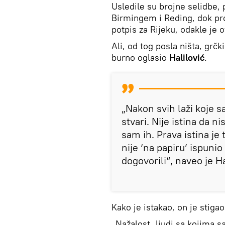
Usledile su brojne selidbe, 
Birmingem i Reding, dok pro
potpis za Rijeku, odakle je 
Ali, od tog posla ništa, grč
burno oglasio
Halilović
.
„Nakon svih laži koje 
stvari. Nije istina da 
sam ih. Prava istina je
nije ‘na papiru’ ispun
dogovorili“, naveo je Hal
Kako je istakao, on je stiga
„Nažalost, ljudi sa kojima 