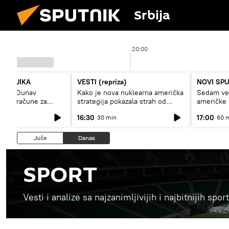
Srbija
20:00
PUTNJIKA
VESTI (repriza)
NOVI SP
niski Dunav
Kako je nova nuklearna američka
Sedam vel
isoke račune za
strategija pokazala strah od
američke
trikcije
Rusije?
16:30
17:00
30 min
60 
Juče
Danas
SPORT
Vesti i analize sa najzanimljivijih i najbitnijih sp