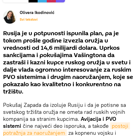
Olivera Ikodinović
Svi tekstovi
Rusija je u potpunosti ispunila plan, pa je
tokom prošle godine izvezla oružja u
vrednosti od 14,6 milijardi dolara. Uprkos
sankcijama i pokušajima Vašingtona da
zastraši i kazni kupce ruskog oružja u svetu i
dalje vlada ogromno interesovanje za ruskim
PVO sistemima i drugim naoružanjem, koje se
pokazalo kao kvalitetno i konkurentno na
tržištu.
Pokušaj Zapada da izoluje Rusiju i da je potisne sa
svetskog tržišta oružja ne ometa rad ruskih vojnih
kompanija sa stranim kupcima.
Avijacija i PVO
sistemi
čine najveći deo isporuka, a takođe
postoji 
potražnja za naoružanjem
za kopnenu vojsku i