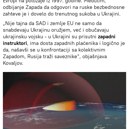
Evropi na položaje iz 1997. godine. Međutim,
odbijanje Zapada da odgovori na ruske bezbednosne
zahteve je i dovelo do trenutnog sukoba u Ukrajini.
„Nije tajna da SAD i zemlje EU ne samo da
snabdevaju Ukrajinu oružjem, već i obučavaju
ukrajinsku vojsku - u Ukrajini su prisutni
zapadni
instruktori
, ima dosta zapadnih plaćenika i logično je
da, našavši se u konfrontaciji sa kolektivnim
Zapadom, Rusija traži saveznike“, objašnjava
Kovaljov.