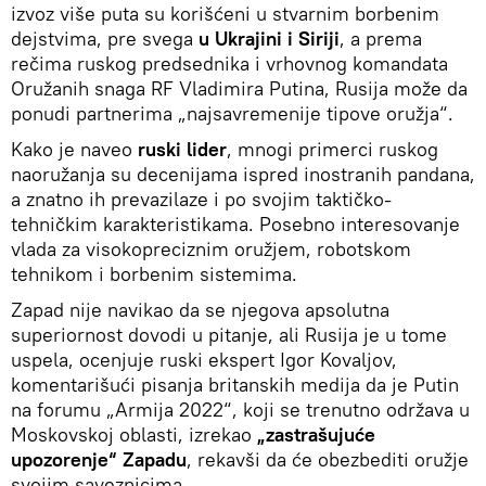
izvoz više puta su korišćeni u stvarnim borbenim
dejstvima, pre svega
u Ukrajini i Siriji
, a prema
rečima ruskog predsednika i vrhovnog komandata
Oružanih snaga RF Vladimira Putina, Rusija može da
ponudi partnerima „najsavremenije tipove oružja“.
Kako je naveo
ruski lider
, mnogi primerci ruskog
naoružanja su decenijama ispred inostranih pandana,
a znatno ih prevazilaze i po svojim taktičko-
tehničkim karakteristikama. Posebno interesovanje
vlada za visokopreciznim oružjem, robotskom
tehnikom i borbenim sistemima.
Zapad nije navikao da se njegova apsolutna
superiornost dovodi u pitanje, ali Rusija je u tome
uspela, ocenjuje ruski ekspert Igor Kovaljov,
komentarišući pisanja britanskih medija da je Putin
na forumu „Armija 2022“, koji se trenutno održava u
Moskovskoj oblasti, izrekao
„zastrašujuće
upozorenje“ Zapadu
, rekavši da će obezbediti oružje
svojim saveznicima.