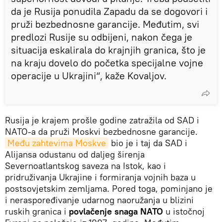
da je Rusija ponudila Zapadu da se dogovori i
pruži bezbednosne garancije. Međutim, svi
predlozi Rusije su odbijeni, nakon čega je
situacija eskalirala do krajnjih granica, što je
na kraju dovelo do početka specijalne vojne
operacije u Ukrajini“, kaže Kovaljov.
Rusija je krajem prošle godine zatražila od SAD i
NATO-a da pruži Moskvi bezbednosne garancije.
Među zahtevima Moskve
bio je i taj da SAD i
Alijansa odustanu od daljeg širenja
Severnoatlantskog saveza na Istok, kao i
pridruživanja Ukrajine i formiranja vojnih baza u
postsovjetskim zemljama. Pored toga, pominjano je
i neraspoređivanje udarnog naoružanja u blizini
ruskih granica i
povlačenje snaga NATO
u istočnoj