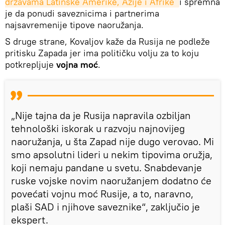
državama Latinske Amerike, Azije i Afrike 
i spremna
je da ponudi saveznicima i partnerima
najsavremenije tipove naoružanja.
S druge strane, Kovaljov kaže da Rusija ne podleže
pritisku Zapada jer ima političku volju za to koju
potkrepljuje
vojna moć
.
„Nije tajna da je Rusija napravila ozbiljan
tehnološki iskorak u razvoju najnovijeg
naoružanja, u šta Zapad nije dugo verovao. Mi
smo apsolutni lideri u nekim tipovima oružja,
koji nemaju pandane u svetu. Snabdevanje
ruske vojske novim naoružanjem dodatno će
povećati vojnu moć Rusije, a to, naravno,
plaši SAD i njihove saveznike“, zaključio je
ekspert.