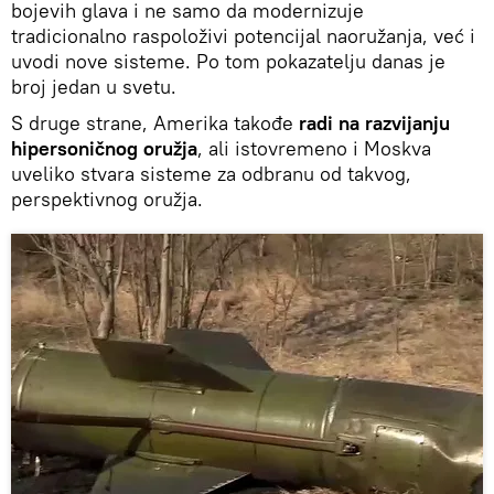
bojevih glava i ne samo da modernizuje
tradicionalno raspoloživi potencijal naoružanja, već i
uvodi nove sisteme. Po tom pokazatelju danas je
broj jedan u svetu.
S druge strane, Amerika takođe
radi na razvijanju
hipersoničnog oružja
, ali istovremeno i Moskva
uveliko stvara sisteme za odbranu od takvog,
perspektivnog oružja.