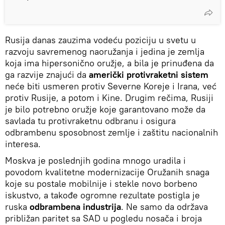
Rusija danas zauzima vodeću poziciju u svetu u
razvoju savremenog naoružanja i jedina je zemlja
koja ima hipersonično oružje, a bila je prinuđena da
ga razvije znajući da
američki protivraketni sistem
neće biti usmeren protiv Severne Koreje i Irana, već
protiv Rusije, a potom i Kine. Drugim rečima, Rusiji
je bilo potrebno oružje koje garantovano može da
savlada tu protivraketnu odbranu i osigura
odbrambenu sposobnost zemlje i zaštitu nacionalnih
interesa.
Moskva je poslednjih godina mnogo uradila i
povodom kvalitetne modernizacije Oružanih snaga
koje su postale mobilnije i stekle novo borbeno
iskustvo, a takođe ogromne rezultate postigla je
ruska
odbrambena industrija
. Ne samo da održava
približan paritet sa SAD u pogledu nosača i broja