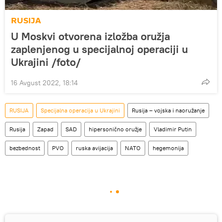
RUSIJA
U Moskvi otvorena izložba oružja
zaplenjenog u specijalnoj operaciji u
Ukrajini /foto/
16 Avgust 2022, 18:14
RUSIJA
Specijalna operacija u Ukrajini
Rusija – vojska i naoružanje
Rusija
Zapad
SAD
hipersonično oružje
Vladimir Putin
bezbednost
PVO
ruska avijacija
NATO
hegemonija