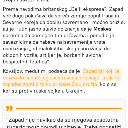
Prema navodima britanskog „Dejli ekspresa“, Zapad
već dugo pokušava da spreči zemlje poput Irana ili
Severne Koreje da dobiju savremeno i moćno oružje,
ali je Putin jasno stavio do znanja da je
Moskva
spremna da pomogne tim državama i ponudio je
saveznicima da nabave najsavremenije vrste
naoružanja „od malokalibarskog naoružanja do
oklopnih vozila, artiljerije, borbenih aviona i
bespilotnih letelica“.
Kovaljov, međutim, podseća da je
Zapad taj koji je 
doveo do sadašnjeg zaoštravanja situacije, te da su 
zapadne zemlje te koje isporučuju oružje
koje se
koristi protiv ruske vojke u Ukrajini.
"Zapad nije navikao da se njegova apsolutna
superiornost dovodi u pitanje. Treba podsetiti