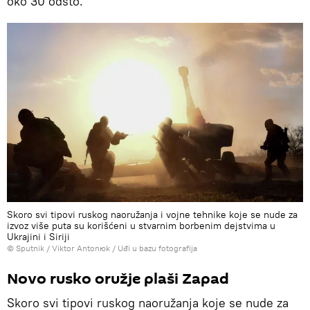
oko 30 odsto.
Skoro svi tipovi ruskog naoružanja i vojne tehnike koje se nude za
izvoz više puta su korišćeni u stvarnim borbenim dejstvima u
Ukrajini i Siriji
© Sputnik / Viktor Antonюk
/
Uđi u bazu fotografija
Novo rusko oružje plaši Zapad
Skoro svi tipovi ruskog naoružanja koje se nude za