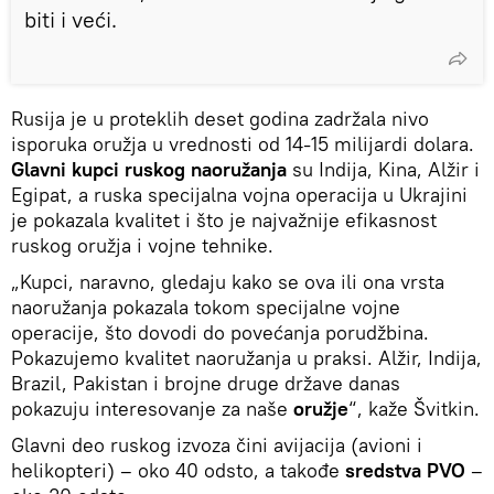
biti i veći.
Rusija je u proteklih deset godina zadržala nivo
isporuka oružja u vrednosti od 14-15 milijardi dolara.
Glavni kupci ruskog naoružanja
su Indija, Kina, Alžir i
Egipat, a ruska specijalna vojna operacija u Ukrajini
je pokazala kvalitet i što je najvažnije efikasnost
ruskog oružja i vojne tehnike.
„Kupci, naravno, gledaju kako se ova ili ona vrsta
naoružanja pokazala tokom specijalne vojne
operacije, što dovodi do povećanja porudžbina.
Pokazujemo kvalitet naoružanja u praksi. Alžir, Indija,
Brazil, Pakistan i brojne druge države danas
pokazuju interesovanje za naše
oružje
“, kaže Švitkin.
Glavni deo ruskog izvoza čini avijacija (avioni i
helikopteri) – oko 40 odsto, a takođe
sredstva PVO
–