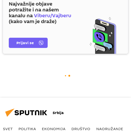
Najvažnije objave
potražite i na našem
kanalu na
Viberu/Vajberu
(kako vam je draže)
Prijavi se
Srbija
SVET
POLITIKA
EKONOMIJA
DRUŠTVO
NAORUŽANJE