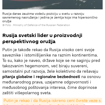
Rusija danas zauzima vodeću poziciju u svetu u razvoju
savremenog naoružanja i jedina je zemlja koja ima hipersonično
oružje
© Foto : Ministry of Defence of the Russian Federation
Rusija svetski lider u proizvodnji
perspektivnog oružja
Putin je takođe rekao da Rusija visoko ceni svoje
saveznike i istomišljenike na raznim kontinentima.
To su, kako je naveo, države koje se ne saginju pred
takozvanim hegemonom, već biraju suvereni,
samostalni put razvoja, žele kolektivno da rešavaju
pitanja globalne i regionalne bezbednosti
na osnovu
međunarodnog prava, uzajamne odgovornosti i
međusobnog poštovanja interesa, čime doprinose
zaštiti višepolarnog sveta.
Putin je rekao i da Rusija iskreno ceni čvrste veze s 