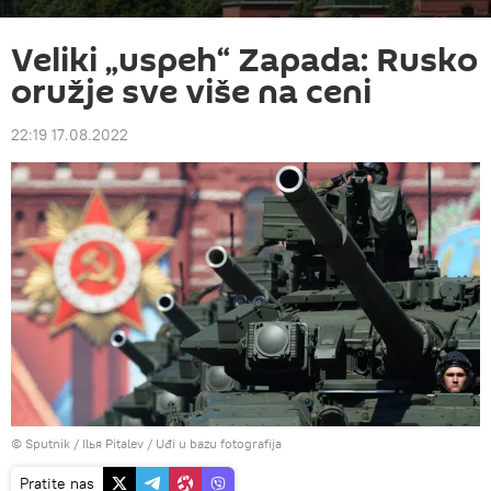
Veliki „uspeh“ Zapada: Rusko
oružje sve više na ceni
22:19 17.08.2022
© Sputnik / Ilья Pitalev
/
Uđi u bazu fotografija
Pratite nas