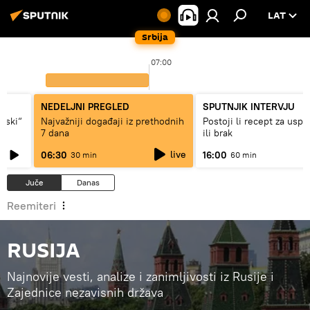
LAT
Srbija
07:00
NEDELJNI PREGLED
SPUTNJIK INTERVJU
ovski“
Najvažniji događaji iz prethodnih
Postoji li recept za usp
7 dana
ili brak
live
06:30
16:00
30 min
60 min
Juče
Danas
Reemiteri
RUSIJA
Najnovije vesti, analize i zanimljivosti iz Rusije i
Zajednice nezavisnih država