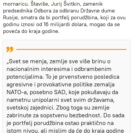
mornaricu. Štaviše, Jurij Švitkin, zamenik
predsednika Odbora za odbranu Državne dume
Rusije, smatra da bi portfelj porudžbina, koji za ovu
godinu iznosi od 16 milijardi dolara, mogao da se
poveća do kraja godine.
„Svet se menja, zemlje sve više brinu o
nacionalnim interesima i odbrambenim
potencijalima. To je prvenstveno posledica
agresivne i provokativne politike zemalja
NATO-a, posebno SAD, koje pokušavaju da
nametnu unipolarni svet svim državama,
svetskoj zajednici. Zbog toga su zemlje
zabrinute za sopstvenu bezbednost. Do sada
je portfelj porudžbina ostao praktično na
istom nivou, ali mislim da će do kraja godine