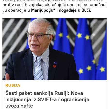
protiv ruskih vojnika, uključujući one koji su umešani
„u operacije u
Marijupolju“ i događaje u Buči.
RUSIJA
Šesti paket sankcija Rusiji: Nova
isključenja iz SVIFT-a i ograničenje
uvoza nafte