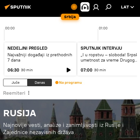
LAT
Srbija
00:00
01:00
NEDELJNI PREGLED
SPUTNJIK INTERVJU
Najvažniji događaji iz prethodnih
„I u ropstvu – sloboda! Srpsk
7 dana
umetnost za vreme Drugog
svetskog rata“
06:30
07:00
30 min
30 min
Juče
Danas
Na programu
Reemiteri
RUSIJA
Najnovije vesti, analize i zanimljivosti iz Rusije i
Zajednice nezavisnih država