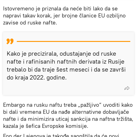
Istovremeno je priznala da neće biti lako da se
napravi takav korak, jer brojne članice EU ozbiljno
zavise od ruske nafte.
Kako je precizirala, odustajanje od ruske
nafte i rafinisanih naftnih derivata iz Rusije
trebalo bi da traje šest meseci i da se završi
do kraja 2022. godine.
Embargo na rusku naftu treba „pažljivo“ uvoditi kako
bi dali vremena EU da nađe alternativne dobavljače
nafte i da minimizira uticaj sankcija na naftna tržišta,
kazala je šefica Evropske komisije.
Fon der Lajenova je takođe saopštila da će novi