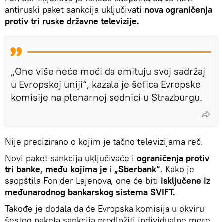
antiruski paket sankcija uključivati
nova ograničenja
protiv tri ruske državne televizije.
„One više neće moći da emituju svoj sadržaj
u Evropskoj uniji“, kazala je šefica Evropske
komisije na plenarnoj sednici u Strazburgu.
Nije precizirano o kojim je tačno televizijama reč.
Novi paket sankcija uključivaće i
ograničenja protiv
tri banke, među kojima je i „Sberbank“
. Kako je
saopštila Fon der Lajenova, one će biti
isključene iz
međunarodnog bankarskog sistema SVIFT.
Takođe je dodala da će Evropska komisija u okviru
šestog paketa sankcija predložiti individualne mere