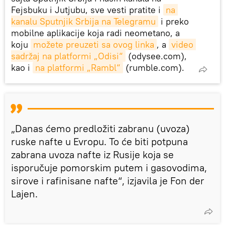
Fejsbuku i Jutjubu, sve vesti pratite i
na 
kanalu Sputnjik Srbija na Telegramu
i preko
mobilne aplikacije koja radi neometano, a
koju
možete preuzeti sa ovog linka
, a
video 
sadržaj na platformi „Odisi“
(odysee.com),
kao i
na platformi „Rambl“
(rumble.com).
„Danas ćemo predložiti zabranu (uvoza)
ruske nafte u Evropu. To će biti potpuna
zabrana uvoza nafte iz Rusije koja se
isporučuje pomorskim putem i gasovodima,
sirove i rafinisane nafte“, izjavila je Fon der
Lajen.