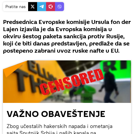
Pratite nas
Predsednica Evropske komisije Ursula fon der
Lajen izjavila je da Evropska komisija u
okviru šestog paketa sankcija protiv Rusije,
koji će biti danas predstavljen, predlaže da se
postepeno zabrani uvoz ruske nafte u EU.
VAŽNO OBAVEŠTENJE
Zbog učestalih hakerskih napada i ometanja
sajta Sputnjik Srbija i naših kanala na