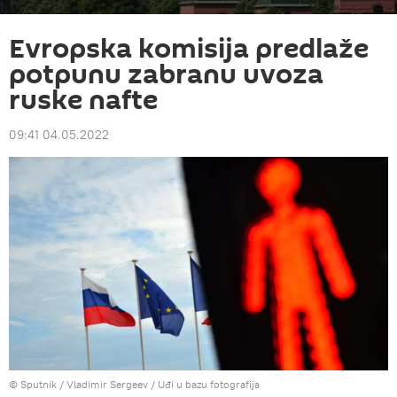
Evropska komisija predlaže
potpunu zabranu uvoza
ruske nafte
09:41 04.05.2022
© Sputnik / Vladimir Sergeev
/
Uđi u bazu fotografija