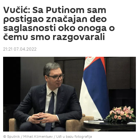
Vučić: Sa Putinom sam
postigao značajan deo
saglasnosti oko onoga o
čemu smo razgovarali
21:21 07.04.2022
© Sputnik / Mihail Klimentьev
/
Uđi u bazu fotografija