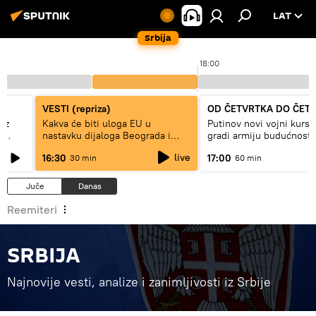
LAT
Srbija
59
18:00
VESTI (repriza)
OD ČETVRTKA DO ČET
ez
Kakva će biti uloga EU u
Putinov novi vojni kurs 
e
nastavku dijaloga Beograda i
gradi armiju budućnosti
Prištine?
live
16:30
17:00
30 min
60 min
Juče
Danas
Reemiteri
SRBIJA
Najnovije vesti, analize i zanimljivosti iz Srbije