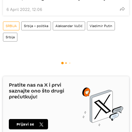
6 April 2022, 12:06
SRBIJA
Srbija – politika
Aleksandar Vučić
Vladimir Putin
Srbija
Pratite nas na
X
i prvi
saznajte ono što drugi
prećutkuju!
Prijavi se