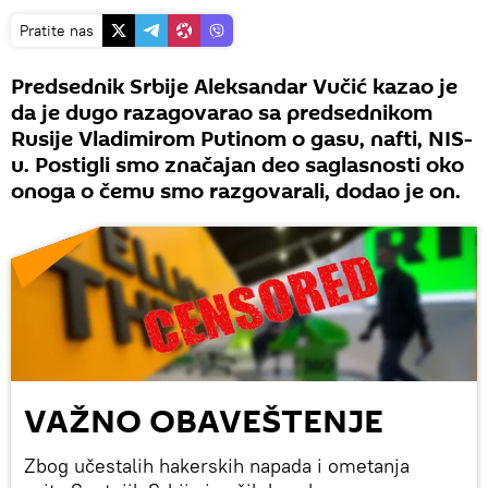
Pratite nas
Predsednik Srbije Aleksandar Vučić kazao je
da je dugo razagovarao sa predsednikom
Rusije Vladimirom Putinom o gasu, nafti, NIS-
u. Postigli smo značajan deo saglasnosti oko
onoga o čemu smo razgovarali, dodao je on.
VAŽNO OBAVEŠTENJE
Zbog učestalih hakerskih napada i ometanja