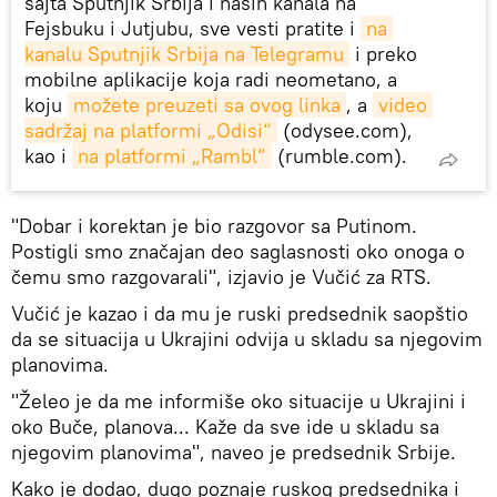
sajta Sputnjik Srbija i naših kanala na
Fejsbuku i Jutjubu, sve vesti pratite i
na 
kanalu Sputnjik Srbija na Telegramu
i preko
mobilne aplikacije koja radi neometano, a
koju
možete preuzeti sa ovog linka
, a
video 
sadržaj na platformi „Odisi“
(odysee.com),
kao i
na platformi „Rambl“
(rumble.com).
"Dobar i korektan je bio razgovor sa Putinom.
Postigli smo značajan deo saglasnosti oko onoga o
čemu smo razgovarali", izjavio je Vučić za RTS.
Vučić je kazao i da mu je ruski predsednik saopštio
da se situacija u Ukrajini odvija u skladu sa njegovim
planovima.
"Želeo je da me informiše oko situacije u Ukrajini i
oko Buče, planova... Kaže da sve ide u skladu sa
njegovim planovima", naveo je predsednik Srbije.
Kako je dodao, dugo poznaje ruskog predsednika i