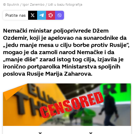
© Sputnik / Igor Zarembo
/
Uđi u bazu fotografija
Pratite nas
Nemački ministar poljoprivrede Džem
Ozdemir, koji je apelovao na sunarodnike da
„jedu manje mesa u cilju borbe protiv Rusije“,
mogao je da zamoli narod Nemačke i da
„manje diše“ zarad istog tog cilja, izjavila je
ironično portparolka Ministarstva spoljnih
poslova Rusije Marija Zaharova.