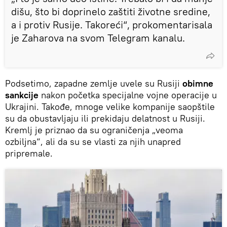
dišu, što bi doprinelo zaštiti životne sredine,
a i protiv Rusije. Takoreći“, prokomentarisala
je Zaharova na svom Telegram kanalu.
Podsetimo, zapadne zemlje uvele su Rusiji
obimne
sankcije
nakon početka specijalne vojne operacije u
Ukrajini. Takođe, mnoge velike kompanije saopštile
su da obustavljaju ili prekidaju delatnost u Rusiji.
Kremlj je priznao da su ograničenja „veoma
ozbiljna“, ali da su se vlasti za njih unapred
pripremale.