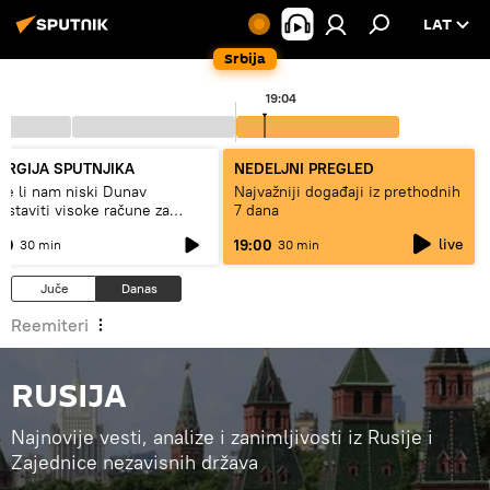
LAT
Srbija
19:04
ERGIJA SPUTNJIKA
NEDELJNI PREGLED
že li nam niski Dunav
Najvažniji događaji iz prethodnih
ostaviti visoke račune za
7 dana
uju, ili restrikcije
live
30
19:00
30 min
30 min
Juče
Danas
Reemiteri
RUSIJA
Najnovije vesti, analize i zanimljivosti iz Rusije i
Zajednice nezavisnih država