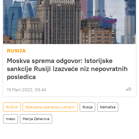
RUSIJA
Moskva sprema odgovor: Istorijske
sankcije Rusiji izazvaće niz nepovratnih
posledica
19 Mart 2022, 09:44
RUSIJA
Specijalna operacija u Ukrajini
Rusija
Nemačka
meso
Marija Zaharova