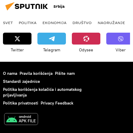
Srbija
SVET
POLITIKA
EKONOMIJA
DRUŠTVO
NAORUŽANJE
Twitter
Telegram
Odysee
Viber
O nama
Pravila korišćenja
Pišite nam
Standardi zajednice
Politika korišćenja kolačića i automatskog
prijavljivanja
Politika privatnosti
Privacy Feedback