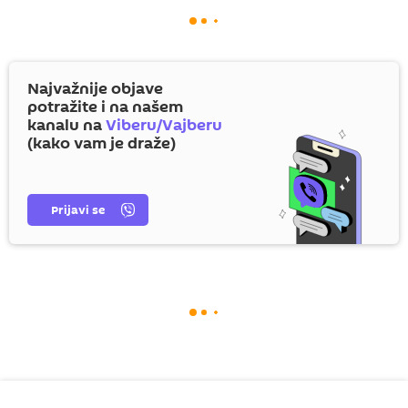
Najvažnije objave
potražite i na našem
kanalu na
Viberu/Vajberu
(kako vam je draže)
Prijavi se