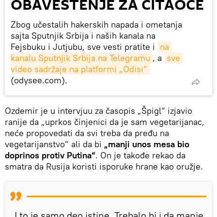
OBAVEŠTENJE ZA ČITAOCE
Zbog učestalih hakerskih napada i ometanja
sajta Sputnjik Srbija i naših kanala na
Fejsbuku i Jutjubu, sve vesti pratite i
na 
kanalu Sputnjik Srbija na Telegramu
, a
sve 
video sadržaje na platformi „Odisi“
(odysee.com).
Ozdemir je u intervjuu za časopis „Špigl“ izjavio
ranije da „uprkos činjenici da je sam vegetarijanac,
neće propovedati da svi treba da pređu na
vegetarijanstvo“ ali da bi
„manji unos mesa bio
doprinos protiv Putina“
. On je takođe rekao da
smatra da Rusija koristi isporuke hrane kao oružje.
„I to je samo deo istine. Trebalo bi i da manje