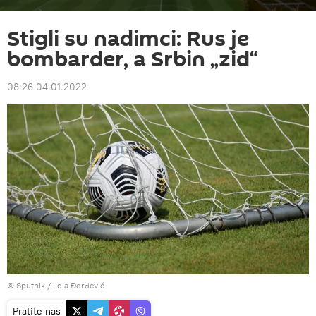
Stigli su nadimci: Rus je
bombarder, a Srbin „zid“
08:26 04.01.2022
© Sputnik / Lola Đorđević
Pratite nas