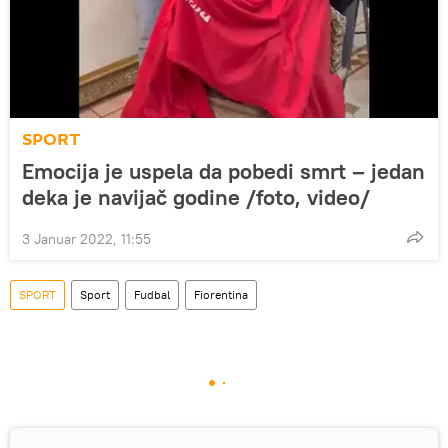
SPORT
Emocija je uspela da pobedi smrt – jedan
deka je navijač godine /foto, video/
3 Januar 2022, 11:55
SPORT
Sport
Fudbal
Fiorentina