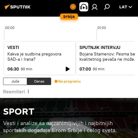
LAT
Srbija
00:00
01:00
VESTI
SPUTNJIK INTERVJU
Kakva je sudbina pregovora
Bojana Stamenov: Pesma bez
SAD-a i Irana?
kvalitetnog pevača ne može
dugo da živi
06:30
07:00
30 min
30 min
Juče
Danas
Na programu
Reemiteri
SPORT
Vesti i analize sa najzanimljivijih i najbitnijih
sportskih događaja širom Srbije i celog sveta.