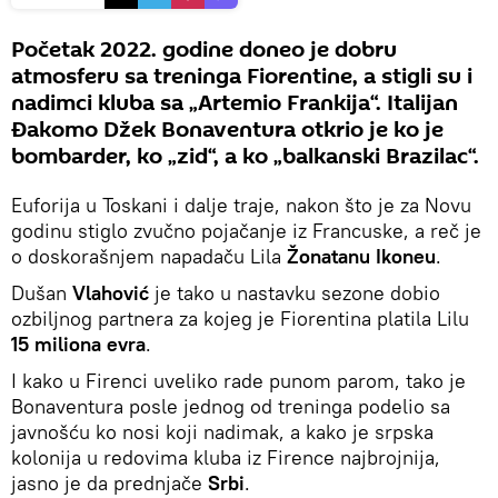
Početak 2022. godine doneo je dobru
atmosferu sa treninga Fiorentine, a stigli su i
nadimci kluba sa „Artemio Frankija“. Italijan
Đakomo Džek Bonaventura otkrio je ko je
bombarder, ko „zid“, a ko „balkanski Brazilac“.
Euforija u Toskani i dalje traje, nakon što je za Novu
godinu stiglo zvučno pojačanje iz Francuske, a reč je
o doskorašnjem napadaču Lila
Žonatanu Ikoneu
.
Dušan
Vlahović
je tako u nastavku sezone dobio
ozbiljnog partnera za kojeg je Fiorentina platila Lilu
15 miliona evra
.
I kako u Firenci uveliko rade punom parom, tako je
Bonaventura posle jednog od treninga podelio sa
javnošću ko nosi koji nadimak, a kako je srpska
kolonija u redovima kluba iz Firence najbrojnija,
jasno je da prednjače
Srbi
.