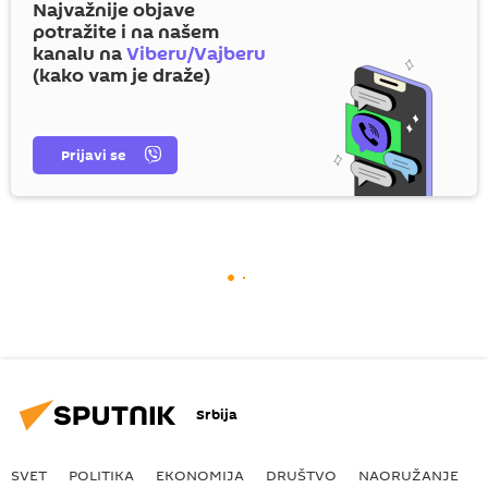
Najvažnije objave
potražite i na našem
kanalu na
Viberu/Vajberu
(kako vam je draže)
Prijavi se
Srbija
SVET
POLITIKA
EKONOMIJA
DRUŠTVO
NAORUŽANJE