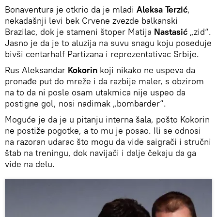
Bonaventura je otkrio da je mladi
Aleksa Terzić
,
nekadašnji levi bek Crvene zvezde balkanski
Brazilac, dok je stameni štoper Matija
Nastasić
„zid“.
Jasno je da je to aluzija na suvu snagu koju poseduje
bivši centarhalf Partizana i reprezentativac Srbije.
Rus Aleksandar
Kokorin
koji nikako ne uspeva da
pronađe put do mreže i da razbije maler, s obzirom
na to da ni posle osam utakmica nije uspeo da
postigne gol, nosi nadimak „bombarder“.
Moguće je da je u pitanju interna šala, pošto Kokorin
ne postiže pogotke, a to mu je posao. Ili se odnosi
na razoran udarac što mogu da vide saigrači i stručni
štab na treningu, dok navijači i dalje čekaju da ga
vide na delu.