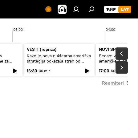
03:00
04:00
VESTI (repriza)
NOVI SPUTNJIK P
av
Kako je nova nuklearna američka
Sedam veličanstven
ne za
strategija pokazala strah od
američke ekonomij
Rusije?
16:30
17:00
30 min
60 min
Reemiteri