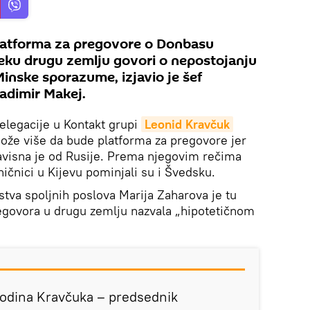
platforma za pregovore o Donbasu
 neku drugu zemlju govori o nepostojanju
Minske sporazume, izjavio je šef
ladimir Makej.
elegacije u Kontakt grupi
Leonid Kravčuk
 može više da bude platforma za pregovore jer
avisna je od Rusije. Prema njegovim rečima
ničnici u Kijevu pominjali su i Švedsku.
stva spoljnih poslova Marija Zaharova je tu
egovora u drugu zemlju nazvala „hipotetičnom
spodina Kravčuka – predsednik