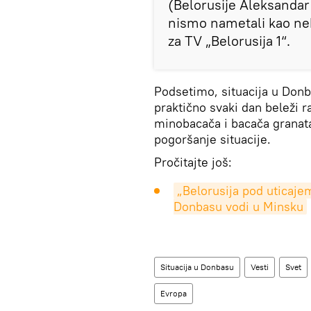
(Belorusije Aleksandar
nismo nametali kao ne
za TV „Belorusija 1“.
Podsetimo, situacija u Donb
praktično svaki dan beleži r
minobacača i bacača granat
pogoršanje situacije.
Pročitajte još:
„Belorusija pod uticajem
Donbasu vodi u Minsku
Situacija u Donbasu
Vesti
Svet
Evropa