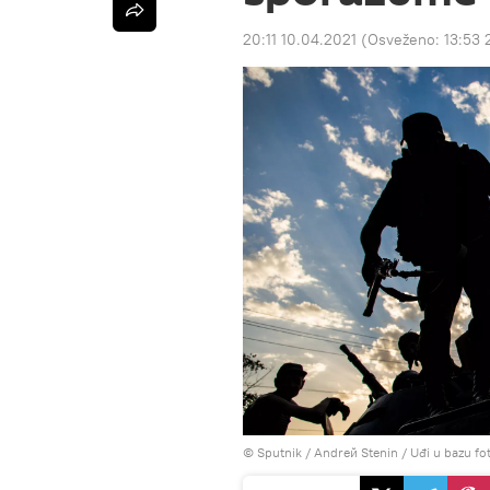
20:11 10.04.2021
(Osveženo:
13:53 
© Sputnik / Andreй Stenin
/
Uđi u bazu fo