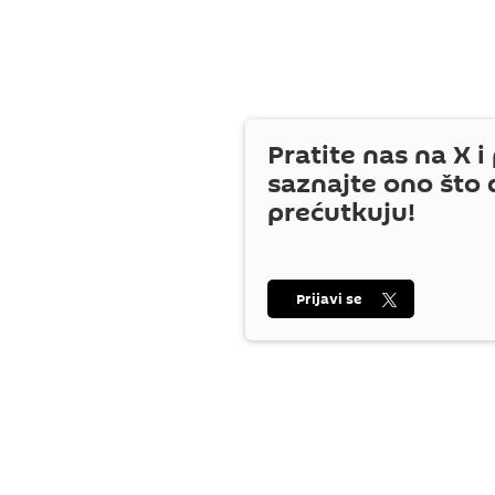
Pratite nas na
X
i 
saznajte ono što 
prećutkuju!
Prijavi se