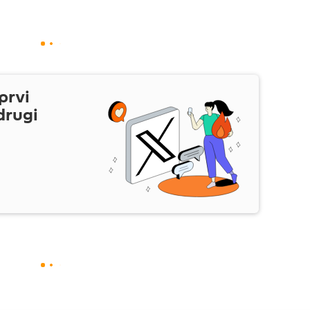
prvi
drugi