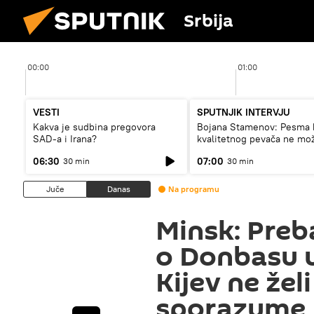
Srbija
00:00
01:00
VESTI
SPUTNJIK INTERVJU
Kakva je sudbina pregovora
Bojana Stamenov: Pesma 
SAD-a i Irana?
kvalitetnog pevača ne mo
dugo da živi
06:30
07:00
30 min
30 min
Juče
Danas
Na programu
Minsk: Preb
o Donbasu u
Kijev ne žel
sporazume