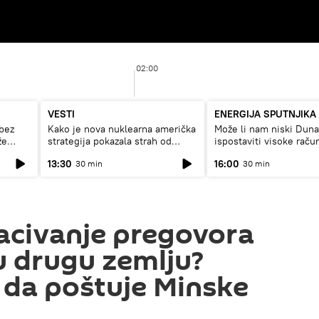
02:00
VESTI
ENERGIJA SPUTNJIKA
bez
Kako je nova nuklearna američka
Može li nam niski Dun
že
strategija pokazala strah od
ispostaviti visoke raču
Rusije?
struju, ili restrikcije
13:30
16:00
30 min
30 min
acivanje pregovora
 drugu zemlju?
i da poštuje Minske