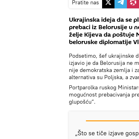
Pratite nas
Ukrajinska ideja da se 
prebaci iz Belorusije u
želje Kijeva da poštuje 
beloruske diplomatije V
Podsetimo, šef ukrajinske d
izjavio je da Belorusija ne
nije demokratska zemlja i z
alternativa su Poljska, a zva
Portparolka ruskog Ministar
mogućnost prebacivanja pr
glupošću“.
„Što se tiče izjave go