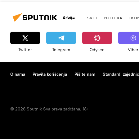
Srbija
SVET
POLITIKA
EKO
Twitter
Telegram
Odysee
Viber
O nama
Pravila korišćenja
Pišite nam
Standardi zajedni
© 2026 Sputnik Sva prava zadržana. 18+