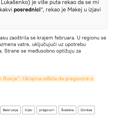
 Lukašenko) je više puta rekao da se mi
kakvi
posrednici
“, rekao je Makej u izjavi
asu zaoštrila se krajem februara. U regionu se
azmena vatre, uključujući uz upotrebu
a. Strane se međusobno optižuju za
 Rusije“: Ukrajina odbila da pregovore o 
Belorusija
Kijev
pregovori
Švedska
Donbas