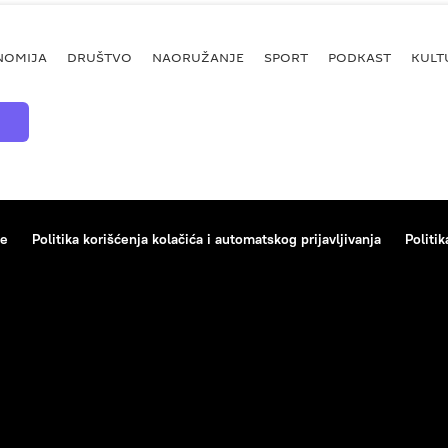
NOMIJA
DRUŠTVO
NAORUŽANJE
SPORT
PODKAST
KULT
ce
Politika korišćenja kolačića i automatskog prijavljivanja
Politik