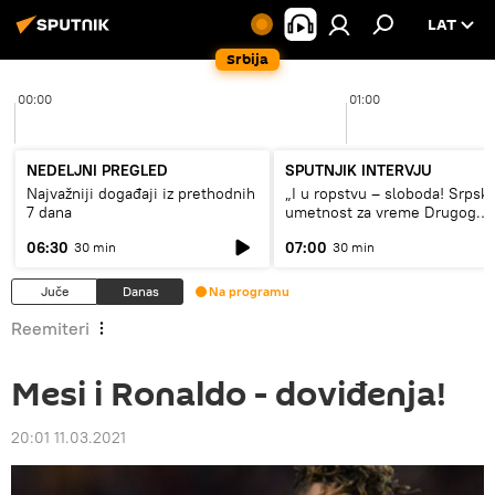
LAT
Srbija
00:00
01:00
NEDELJNI PREGLED
SPUTNJIK INTERVJU
Najvažniji događaji iz prethodnih
„I u ropstvu – sloboda! Srpsk
7 dana
umetnost za vreme Drugog
svetskog rata“
06:30
07:00
30 min
30 min
Juče
Danas
Na programu
Reemiteri
Mesi i Ronaldo - doviđenja!
20:01 11.03.2021