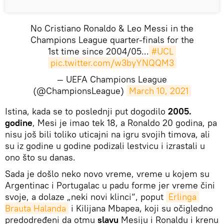
No Cristiano Ronaldo & Leo Messi in the
Champions League quarter-finals for the
1st time since 2004/05...
#UCL
pic.twitter.com/w3byYNQQM3
— UEFA Champions League
(@ChampionsLeague)
March 10, 2021
​Istina, kada se to poslednji put dogodilo
2005.
godine
, Mesi je imao tek 18, a Ronaldo 20 godina, pa
nisu još bili toliko uticajni na igru svojih timova, ali
su iz godine u godine podizali lestvicu i izrastali u
ono što su danas.
Sada je došlo neko novo vreme, vreme u kojem su
Argentinac i Portugalac u padu forme jer vreme čini
svoje, a dolaze „neki novi klinci“, poput
Erlinga 
Brauta Halanda
i Kilijana Mbapea, koji su očigledno
predodređeni da otmu
slavu
Mesiju i Ronaldu i krenu