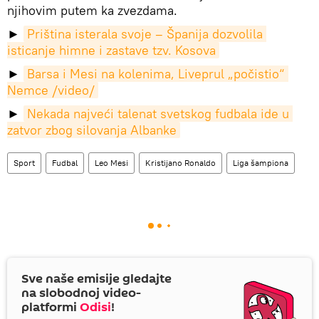
njihovim putem ka zvezdama.
►
Priština isterala svoje – Španija dozvolila 
isticanje himne i zastave tzv. Kosova
►
Barsa i Mesi na kolenima, Liveprul „počistio“ 
Nemce /video/
►
Nekada najveći talenat svetskog fudbala ide u 
zatvor zbog silovanja Albanke
Sport
Fudbal
Leo Mesi
Kristijano Ronaldo
Liga šampiona
Sve naše emisije gledajte
na slobodnoj video-
platformi
Odisi
!