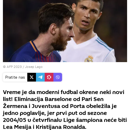
© AFP 2023 / Josep Lago
Pratite nas
Vreme je da moderni fudbal okrene neki novi
list! Eliminacija Barselone od Pari Sen
Žermena i Juventusa od Porta obeležila je
jedno poglavlje, jer prvi put od sezone
2004/05 u četvrfinalu Lige šampiona neće biti
Lea Mesija i Kristijana Ronalda.