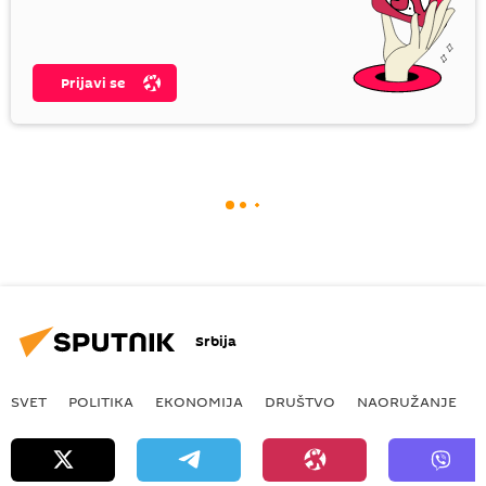
Prijavi se
Srbija
SVET
POLITIKA
EKONOMIJA
DRUŠTVO
NAORUŽANJE