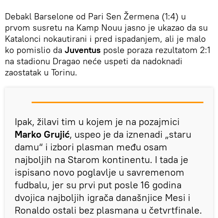
Debakl Barselone od Pari Sen Žermena (1:4) u
prvom susretu na Kamp Nouu jasno je ukazao da su
Katalonci nokautirani i pred ispadanjem, ali je malo
ko pomislio da
Juventus
posle poraza rezultatom 2:1
na stadionu Dragao neće uspeti da nadoknadi
zaostatak u Torinu.
Ipak, žilavi tim u kojem je na pozajmici
Marko Grujić
, uspeo je da iznenadi „staru
damu“ i izbori plasman među osam
najboljih na Starom kontinentu. I tada je
ispisano novo poglavlje u savremenom
fudbalu, jer su prvi put posle 16 godina
dvojica najboljih igrača današnjice Mesi i
Ronaldo ostali bez plasmana u četvrtfinale.