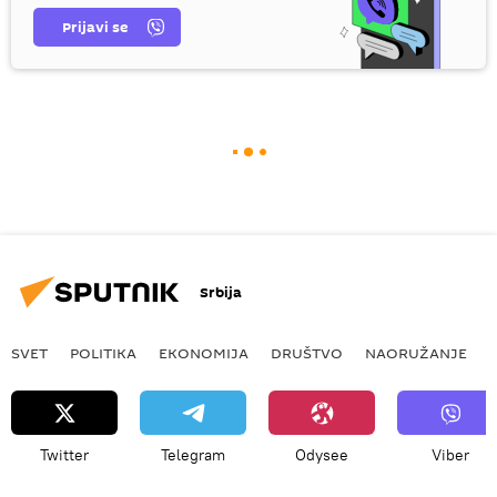
Prijavi se
Srbija
SVET
POLITIKA
EKONOMIJA
DRUŠTVO
NAORUŽANJE
Twitter
Telegram
Odysee
Viber