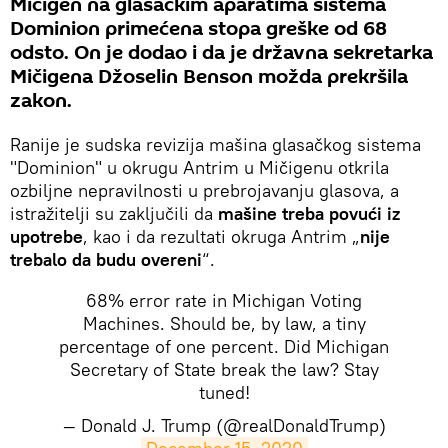
Mičigen na glasačkim aparatima sistema
Dominion primećena stopa greške od 68
odsto. On je dodao i da je državna sekretarka
Mičigena Džoselin Benson možda prekršila
zakon.
Ranije je sudska revizija mašina glasačkog sistema
"Dominion" u okrugu Antrim u Mičigenu otkrila
ozbiljne nepravilnosti u prebrojavanju glasova, a
istražitelji su zaključili da
mašine treba povući iz
upotrebe
, kao i da rezultati okruga Antrim „
nije
trebalo da budu overeni
“.
68% error rate in Michigan Voting
Machines. Should be, by law, a tiny
percentage of one percent. Did Michigan
Secretary of State break the law? Stay
tuned!
— Donald J. Trump (@realDonaldTrump)