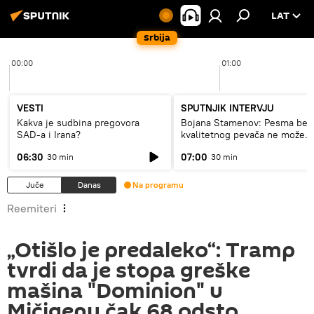
LAT
Srbija
00:00
01:00
VESTI
SPUTNJIK INTERVJU
Kakva je sudbina pregovora
Bojana Stamenov: Pesma bez
SAD-a i Irana?
kvalitetnog pevača ne može
dugo da živi
06:30
07:00
30 min
30 min
Juče
Danas
Na programu
Reemiteri
„Otišlo je predaleko“: Tramp
tvrdi da je stopa greške
mašina "Dominion" u
Mičigenu čak 68 odsto