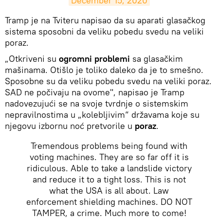
December 15, 2020
Tramp je na Tviteru napisao da su aparati glasačkog
sistema sposobni da veliku pobedu svedu na veliki
poraz.
„Otkriveni su
ogromni problemi
sa glasačkim
mašinama. Otišlo je toliko daleko da je to smešno.
Sposobne su da veliku pobedu svedu na veliki poraz.
SAD ne počivaju na ovome", napisao je Tramp
nadovezujući se na svoje tvrdnje o sistemskim
nepravilnostima u „kolebljivim“ državama koje su
njegovu izbornu noć pretvorile u
poraz
.
Tremendous problems being found with
voting machines. They are so far off it is
ridiculous. Able to take a landslide victory
and reduce it to a tight loss. This is not
what the USA is all about. Law
enforcement shielding machines. DO NOT
TAMPER, a crime. Much more to come!