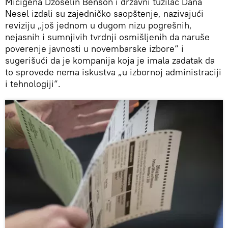
Mičigena Džoselin Benson i državni tužilac Dana
Nesel izdali su zajedničko saopštenje, nazivajući
reviziju „još jednom u dugom nizu pogrešnih,
nejasnih i sumnjivih tvrdnji osmišljenih da naruše
poverenje javnosti u novembarske izbore“ i
sugerišući da je kompanija koja je imala zadatak da
to sprovede nema iskustva „u izbornoj administraciji
i tehnologiji“.