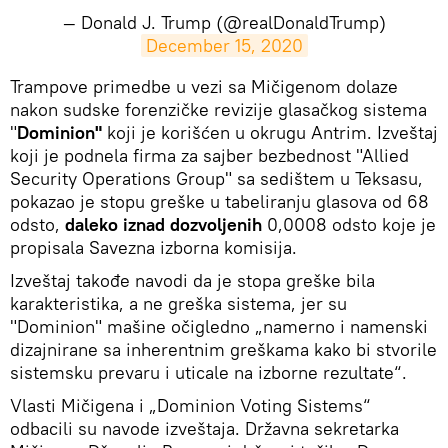
— Donald J. Trump (@realDonaldTrump)
December 15, 2020
Trampove primedbe u vezi sa Mičigenom dolaze
nakon sudske forenzičke revizije glasačkog sistema
"
Dominion"
koji je korišćen u okrugu Antrim. Izveštaj
koji je podnela firma za sajber bezbednost "Allied
Security Operations Group" sa sedištem u Teksasu,
pokazao je stopu greške u tabeliranju glasova od 68
odsto,
daleko iznad dozvoljenih
0,0008 odsto koje je
propisala Savezna izborna komisija.
Izveštaj takođe navodi da je stopa greške bila
karakteristika, a ne greška sistema, jer su
"Dominion" mašine očigledno „namerno i namenski
dizajnirane sa inherentnim greškama kako bi stvorile
sistemsku prevaru i uticale na izborne rezultate“.
Vlasti Mičigena i „Dominion Voting Sistems“
odbacili su navode izveštaja. Državna sekretarka