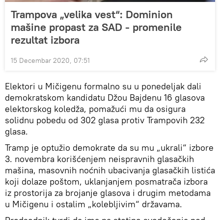
Trampova „velika vest“: Dominion
mašine propast za SAD - promenile
rezultat izbora
15 Decembar 2020, 07:51
Elektori u Mičigenu formalno su u ponedeljak dali
demokratskom kandidatu Džou Bajdenu 16 glasova
elektorskog koledža, pomažući mu da osigura
solidnu pobedu od 302 glasa protiv Trampovih 232
glasa.
Tramp je optužio demokrate da su mu „ukrali“ izbore
3. novembra korišćenjem neispravnih glasačkih
mašina, masovnih noćnih ubacivanja glasačkih listića
koji dolaze poštom, uklanjanjem posmatrača izbora
iz prostorija za brojanje glasova i drugim metodama
u Mičigenu i ostalim „kolebljivim“ državama.