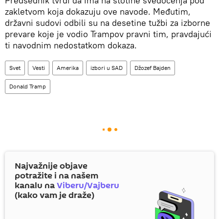
Predsednik tvrdi da ima na stotine svedočenja pod
zakletvom koja dokazuju ove navode. Međutim,
državni sudovi odbili su na desetine tužbi za izborne
prevare koje je vodio Trampov pravni tim, pravdajući
ti navodnim nedostatkom dokaza.
Svet
Vesti
Amerika
izbori u SAD
Džozef Bajden
Donald Tramp
Najvažnije objave
potražite i na našem
kanalu na
Viberu/Vajberu
(kako vam je draže)