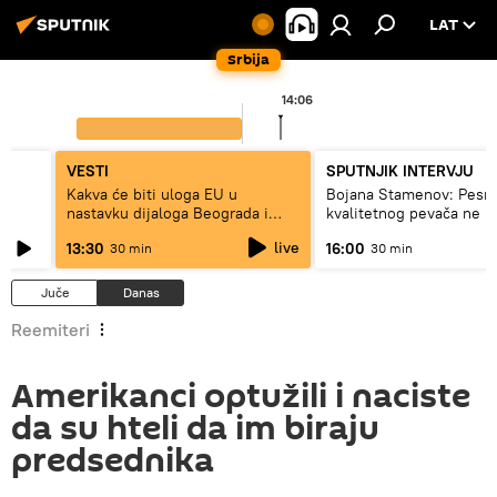
LAT
Srbija
14:06
VESTI
SPUTNJIK INTERVJU
Kakva će biti uloga EU u
Bojana Stamenov: Pesm
nastavku dijaloga Beograda i
kvalitetnog pevača ne 
Prištine?
dugo da živi
live
13:30
16:00
30 min
30 min
Juče
Danas
Reemiteri
Amerikanci optužili i naciste
da su hteli da im biraju
predsednika