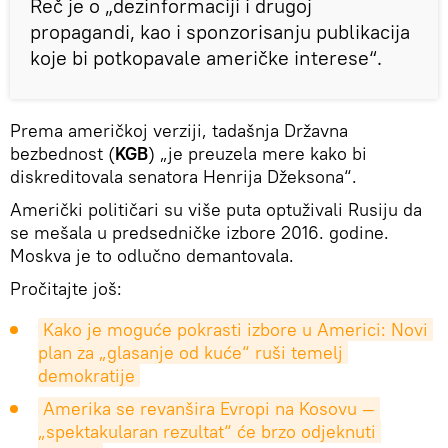
Reč je o „dezinformaciji i drugoj
propagandi, kao i sponzorisanju publikacija
koje bi potkopavale američke interese“.
Prema američkoj verziji, tadašnja Državna
bezbednost (
KGB
) „je preuzela mere kako bi
diskreditovala senatora Henrija Džeksona“.
Američki političari su više puta optuživali Rusiju da
se mešala u predsedničke izbore 2016. godine.
Moskva je to odlučno demantovala.
Pročitajte još:
Kako je moguće pokrasti izbore u Americi: Novi 
plan za „glasanje od kuće“ ruši temelj 
demokratije
Amerika se revanšira Evropi na Kosovu — 
„spektakularan rezultat“ će brzo odjeknuti 