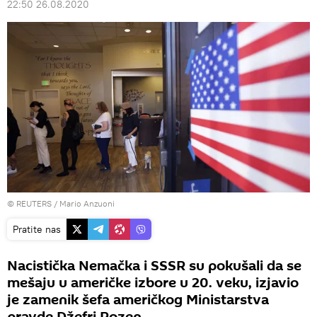
22:50 26.08.2020
©
REUTERS
/ Mario Anzuoni
Pratite nas
Nacistička Nemačka i SSSR su pokušali da se
mešaju u američke izbore u 20. veku, izjavio
je zamenik šefa američkog Ministarstva