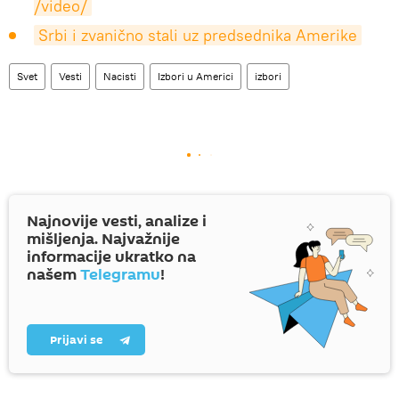
/video/
Srbi i zvanično stali uz predsednika Amerike
Svet
Vesti
Nacisti
Izbori u Americi
izbori
Najnovije vesti, analize i
mišljenja. Najvažnije
informacije ukratko na
našem
Telegramu
!
Prijavi se