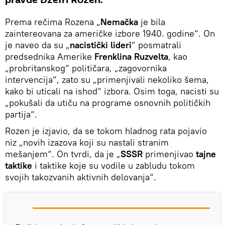
pravde Džefri Rozen.
Prema rečima Rozena „
Nemačka
je bila
zaintereovana za američke izbore 1940. godine“. On
je naveo da su „
nacistički lideri
“ posmatrali
predsednika Amerike
Frenklina Ruzvelta
, kao
„probritanskog“ političara, „zagovornika
intervencija“, zato su „primenjivali nekoliko šema,
kako bi uticali na ishod“ izbora. Osim toga, nacisti su
„pokušali da utiču na programe osnovnih političkih
partija“.
Rozen je izjavio, da se tokom hladnog rata pojavio
niz „novih izazova koji su nastali stranim
mešanjem“. On tvrdi, da je „
SSSR
primenjivao
tajne
taktike
i taktike koje su vodile u zabludu tokom
svojih takozvanih aktivnih delovanja“.