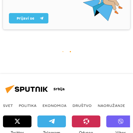
Prijavi se
Srbija
SVET
POLITIKA
EKONOMIJA
DRUŠTVO
NAORUŽANJE
Twitter
Telegram
Odysee
Viber