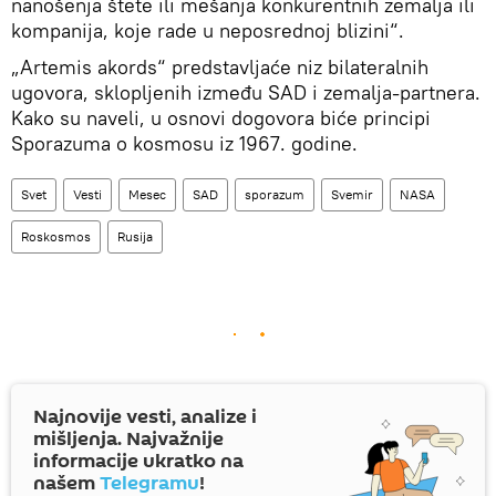
nanošenja štete ili mešanja konkurentnih zemalja ili
kompanija, koje rade u neposrednoj blizini“.
„Artemis akords“ predstavljaće niz bilateralnih
ugovora, sklopljenih između SAD i zemalja-partnera.
Kako su naveli, u osnovi dogovora biće principi
Sporazuma o kosmosu iz 1967. godine.
Svet
Vesti
Mesec
SAD
sporazum
Svemir
NASA
Roskosmos
Rusija
Najnovije vesti, analize i
mišljenja. Najvažnije
informacije ukratko na
našem
Telegramu
!