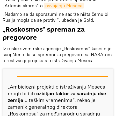
„Artemis akords“ o
osvajanju Meseca
.
„Nadamo se da sporazumi ne sadrže ništa čemu bi
Rusija mogla da se protivi“, ubeđen je Gold.
„Roskosmos“ spreman za
pregovore
Iz ruske svemirske agencije „Roskosmos“ kasnije je
saopšteno da su spremni za pregovore sa NASA-om
o realizaciji projekata o istraživanju Meseca.
„Ambiciozni projekti o istraživanju Meseca
mogli bi biti
ozbiljan faktor za saradnju dve
zemlje
u teškim vremenima“, rekao je
zamenik generalnog direktora
„Roskomosa“ za međunarodnu saradnju