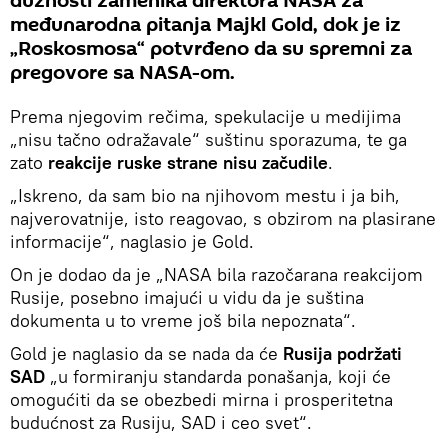
dužnosti zamenika direktora NASA za
međunarodna pitanja Majkl Gold, dok je iz
„Roskosmosa“ potvrđeno da su spremni za
pregovore sa NASA-om.
Prema njegovim rečima, spekulacije u medijima
„nisu tačno odražavale“ suštinu sporazuma, te ga
zato
reakcije ruske strane nisu začudile
.
„Iskreno, da sam bio na njihovom mestu i ja bih,
najverovatnije, isto reagovao, s obzirom na plasirane
informacije“, naglasio je Gold.
On je dodao da je „NASA bila razočarana reakcijom
Rusije, posebno imajući u vidu da je suština
dokumenta u to vreme još bila nepoznata“.
Gold je naglasio da se nada da će
Rusija podržati
SAD
„u formiranju standarda ponašanja, koji će
omogućiti da se obezbedi mirna i prosperitetna
budućnost za Rusiju, SAD i ceo svet“.