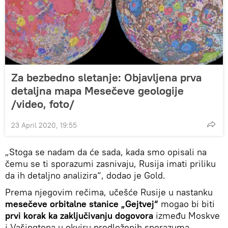
Za bezbedno sletanje: Objavljena prva
detaljna mapa Mesečeve geologije
/video, foto/
23 April 2020, 19:55
„Stoga se nadam da će sada, kada smo opisali na
čemu se ti sporazumi zasnivaju, Rusija imati priliku
da ih detaljno analizira“, dodao je Gold.
Prema njegovim rečima, učešće Rusije u nastanku
mesečeve orbitalne stanice „Gejtvej“
mogao bi biti
prvi korak ka zaključivanju dogovora
između Moskve
i Vašingtona u okviru predloženih sporazuma