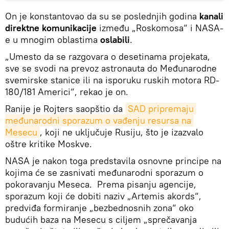
On je konstantovao da su se poslednjih godina
kanali
direktne komunikacije
između „Roskomosa“ i NASA-
e u mnogim oblastima
oslabili
.
„Umesto da se razgovara o desetinama projekata,
sve se svodi na prevoz astronauta do Međunarodne
svemirske stanice ili na isporuku ruskih motora RD-
180/181 Americi“, rekao je on.
Ranije je Rojters saopštio da
SAD pripremaju 
međunarodni sporazum o vađenju resursa na 
Mesecu
, koji ne uključuje Rusiju, što je izazvalo
oštre kritike Moskve.
NASA je nakon toga predstavila osnovne principe na
kojima će se zasnivati međunarodni sporazum o
pokoravanju Meseca. Prema pisanju agencije,
sporazum koji će dobiti naziv „Artemis akords“,
predviđa formiranje „bezbednosnih zona“ oko
budućih baza na Mesecu s ciljem „sprečavanja