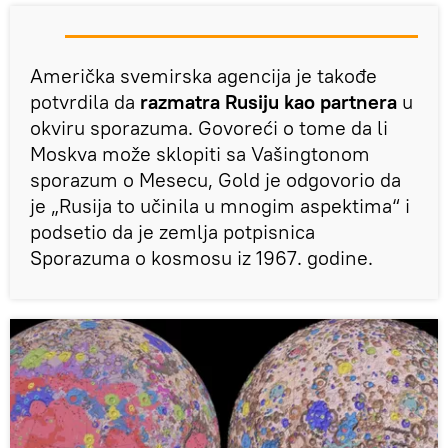
Američka svemirska agencija je takođe
potvrdila da
razmatra Rusiju kao partnera
u
okviru sporazuma. Govoreći o tome da li
Moskva može sklopiti sa Vašingtonom
sporazum o Mesecu, Gold je odgovorio da
je „Rusija to učinila u mnogim aspektima“ i
podsetio da je zemlja potpisnica
Sporazuma o kosmosu iz 1967. godine.