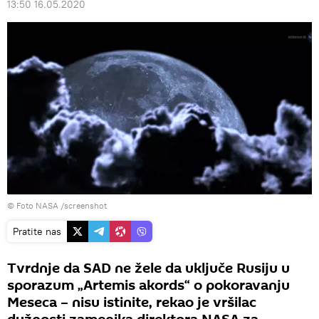
13:50 16.05.2020
©
Foto NASA /screenshot
Pratite nas
Tvrdnje da SAD ne žele da uključe Rusiju u
sporazum „Artemis akords“ o pokoravanju
Meseca – nisu istinite, rekao je vršilac