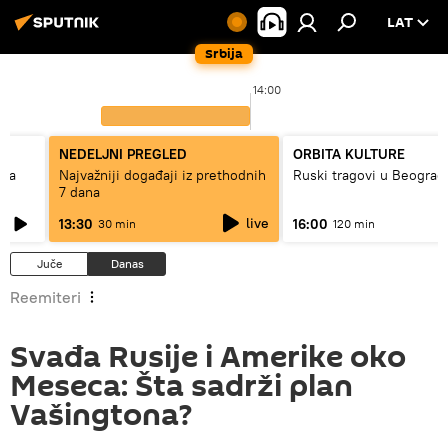
LAT
Srbija
14:00
NEDELJNI PREGLED
ORBITA KULTURE
ska
Najvažniji događaji iz prethodnih
Ruski tragovi u Beograd
7 dana
live
13:30
16:00
30 min
120 min
Juče
Danas
Reemiteri
Svađa Rusije i Amerike oko
Meseca: Šta sadrži plan
Vašingtona?